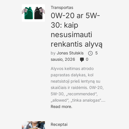
Transportas
0W-20 ar 5W-
30: kaip
nesusimauti
renkantis alyvą
by
Jonas Stulskis
5
sausio, 2026
0
Alyvos keitimas atrodo
paprastas dalykas, kol
neatsistoji prieš lentyną su
skaičiais ir raidėmis. 0W-20,
5W-30, „recommended“,
„allowed“, „tinka analogas“....
Read more.
Receptai