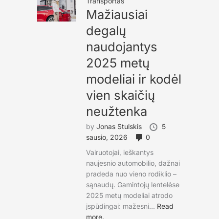
Transportas
Mažiausiai
degalų
naudojantys
2025 metų
modeliai ir kodėl
vien skaičių
neužtenka
by
Jonas Stulskis
5
sausio, 2026
0
Vairuotojai, ieškantys
naujesnio automobilio, dažnai
pradeda nuo vieno rodiklio –
sąnaudų. Gamintojų lentelėse
2025 metų modeliai atrodo
įspūdingai: mažesni...
Read
more.