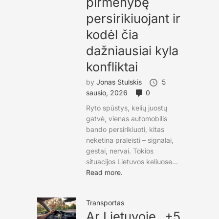
pirmenybę
persirikiuojant ir
kodėl čia
dažniausiai kyla
konfliktai
by
Jonas Stulskis
5
sausio, 2026
0
Ryto spūstys, kelių juostų
gatvė, vienas automobilis
bando persirikiuoti, kitas
neketina praleisti – signalai,
gestai, nervai. Tokios
situacijos Lietuvos keliuose...
Read more.
Transportas
Ar Lietuvoje „+5