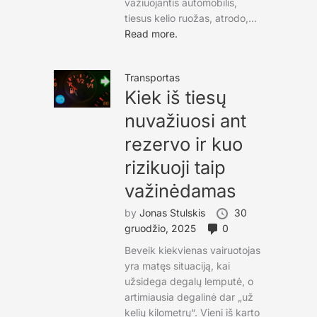
važiuojantis automobilis,
tiesus kelio ruožas, atrodo,...
Read more.
Transportas
Kiek iš tiesų
nuvažiuosi ant
rezervo ir kuo
rizikuoji taip
važinėdamas
by
Jonas Stulskis
30
gruodžio, 2025
0
Beveik kiekvienas vairuotojas
yra matęs situaciją, kai
užsidega degalų lemputė, o
artimiausia degalinė dar „už
kelių kilometrų“. Vieni iš karto