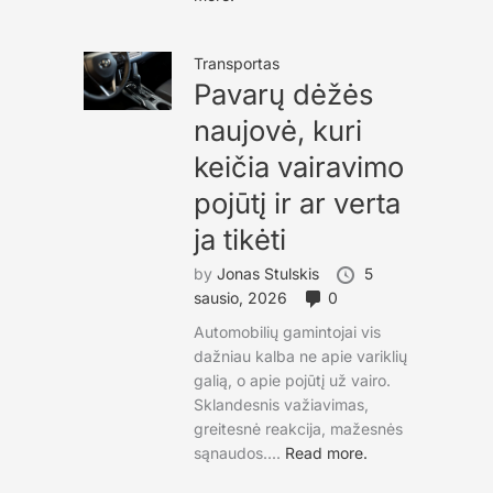
Transportas
Pavarų dėžės
naujovė, kuri
keičia vairavimo
pojūtį ir ar verta
ja tikėti
by
Jonas Stulskis
5
sausio, 2026
0
Automobilių gamintojai vis
dažniau kalba ne apie variklių
galią, o apie pojūtį už vairo.
Sklandesnis važiavimas,
greitesnė reakcija, mažesnės
sąnaudos....
Read more.