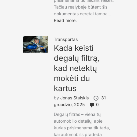
prisimenama tik laikant teises.
Tačiau realybėje būtent šis
dokumentas neretai tampa...
Read more.
Transportas
Kada keisti
degalų filtrą,
kad netektų
mokėti du
kartus
by
Jonas Stulskis
31
gruodžio, 2025
0
Degalų filtras – viena tų
automobilio detalių, apie
kurias prisimenama tik tada,
kai automobilis pradeda