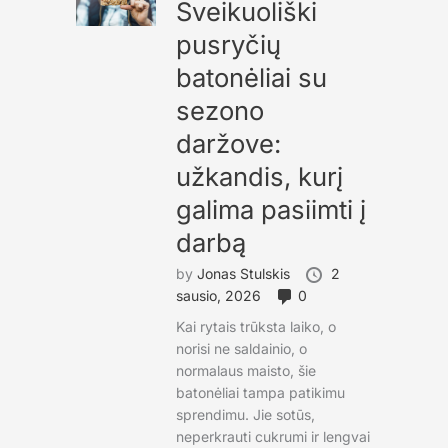
Sveikuoliški
pusryčių
batonėliai su
sezono
daržove:
užkandis, kurį
galima pasiimti į
darbą
by
Jonas Stulskis
2
sausio, 2026
0
Kai rytais trūksta laiko, o
norisi ne saldainio, o
normalaus maisto, šie
batonėliai tampa patikimu
sprendimu. Jie sotūs,
neperkrauti cukrumi ir lengvai