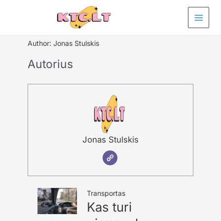
Pereiti
prie
turinio
Author:
Jonas Stulskis
Autorius
Jonas Stulskis
Transportas
Kas turi