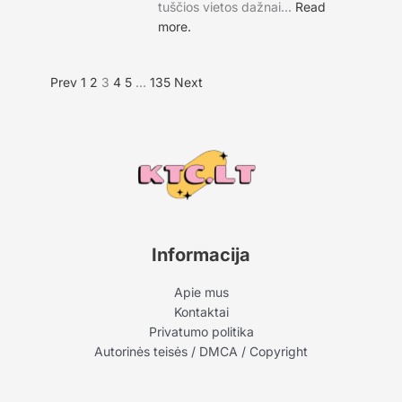
tuščios vietos dažnai...
Read
more.
Prev
1
2
3
4
5
…
135
Next
Informacija
Apie mus
Kontaktai
Privatumo politika
Autorinės teisės / DMCA / Copyright