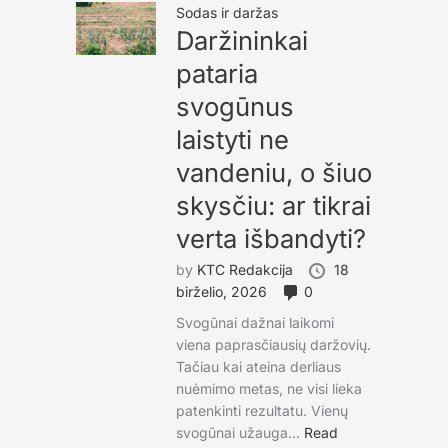
Sodas ir daržas
Daržininkai
pataria
svogūnus
laistyti ne
vandeniu, o šiuo
skysčiu: ar tikrai
verta išbandyti?
by
KTC Redakcija
18
birželio, 2026
0
Svogūnai dažnai laikomi
viena paprasčiausių daržovių.
Tačiau kai ateina derliaus
nuėmimo metas, ne visi lieka
patenkinti rezultatu. Vienų
svogūnai užauga...
Read