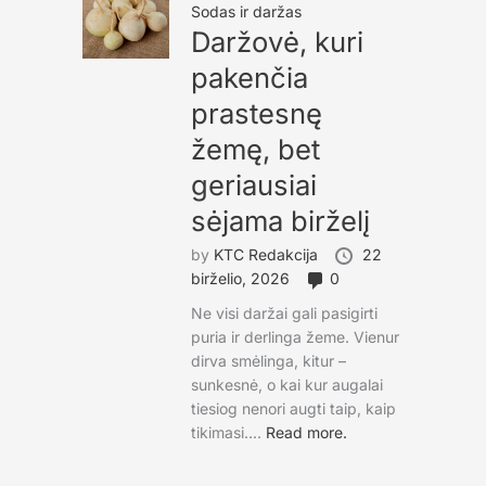
Sodas ir daržas
Daržovė, kuri
pakenčia
prastesnę
žemę, bet
geriausiai
sėjama birželį
by
KTC Redakcija
22
birželio, 2026
0
Ne visi daržai gali pasigirti
puria ir derlinga žeme. Vienur
dirva smėlinga, kitur –
sunkesnė, o kai kur augalai
tiesiog nenori augti taip, kaip
tikimasi....
Read more.