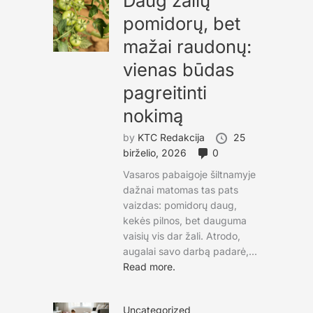
Daug žalių
pomidorų, bet
mažai raudonų:
vienas būdas
pagreitinti
nokimą
by
KTC Redakcija
25
birželio, 2026
0
Vasaros pabaigoje šiltnamyje
dažnai matomas tas pats
vaizdas: pomidorų daug,
kekės pilnos, bet dauguma
vaisių vis dar žali. Atrodo,
augalai savo darbą padarė,...
Read more.
Uncategorized