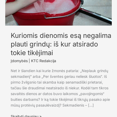
Kuriomis dienomis esą negalima
plauti grindų: iš kur atsirado
tokie tikėjimai
Įdomybės
|
KTC Redakcija
Net ir šiandien kai kurie žmonės pataria: „Neplauk grindų
sekmadienį“ arba „Per šventes geriau neliesk šluotos“. Iš
pirmo žvilgsnio tai skamba kaip senamadiški prietarai,
tačiau šie draudimai neatsirado iš niekur. Kodėl tam tikros
savaitės dienos ar datos buvo laikomos „pavojingomis“
buities darbams? Ir ką tokie tikėjimai iš tikrųjų pasako apie
mūsų protėvių pasaulėvaizdį? Sekmadienis – […]
Kuriomis
Skaityti daugiau »