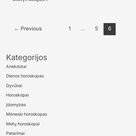
dienomis
esą
negalima
plauti
←
Previous
1
…
5
6
grindų:
iš
kur
atsirado
Kategorijos
tokie
tikėjimai
Anekdotai
Dienos horoskopas
Gyvūnai
Horoskopai
Įdomybės
Mėnesio horoskopas
Metų horoskopai
Patarimai