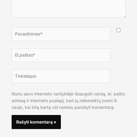
Pavadinimas*
El.paštas*
Tinklalapis
Noriu savo interneto naršyklėje išsaugoti vardą, el. pašto
adresą ir interneto puslapį, kad jų nebereiktų įvesti iš
naujo, kai kitą kartą vėl norėsiu parašyti komentarą.