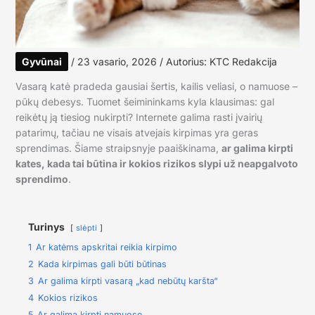
Gyvūnai
/
23 vasario, 2026
/ Autorius:
KTC Redakcija
Vasarą katė pradeda gausiai šertis, kailis veliasi, o namuose –
pūkų debesys. Tuomet šeimininkams kyla klausimas: gal
reikėtų ją tiesiog nukirpti? Internete galima rasti įvairių
patarimų, tačiau ne visais atvejais kirpimas yra geras
sprendimas. Šiame straipsnyje paaiškinama,
ar galima kirpti
kates, kada tai būtina ir kokios rizikos slypi už neapgalvoto
sprendimo
.
Turinys
slėpti
1
Ar katėms apskritai reikia kirpimo
2
Kada kirpimas gali būti būtinas
3
Ar galima kirpti vasarą „kad nebūtų karšta“
4
Kokios rizikos
5
Ar galima kirpti namuose