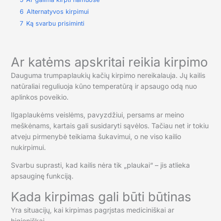
6
Alternatyvos kirpimui
7
Ką svarbu prisiminti
Ar katėms apskritai reikia kirpimo
Dauguma trumpaplaukių kačių kirpimo nereikalauja. Jų kailis
natūraliai reguliuoja kūno temperatūrą ir apsaugo odą nuo
aplinkos poveikio.
Ilgaplaukėms veislėms, pavyzdžiui, persams ar meino
meškėnams, kartais gali susidaryti sąvėlos. Tačiau net ir tokiu
atveju pirmenybė teikiama šukavimui, o ne viso kailio
nukirpimui.
Svarbu suprasti, kad kailis nėra tik „plaukai“ – jis atlieka
apsauginę funkciją.
Kada kirpimas gali būti būtinas
Yra situacijų, kai kirpimas pagrįstas mediciniškai ar
higieniškai.