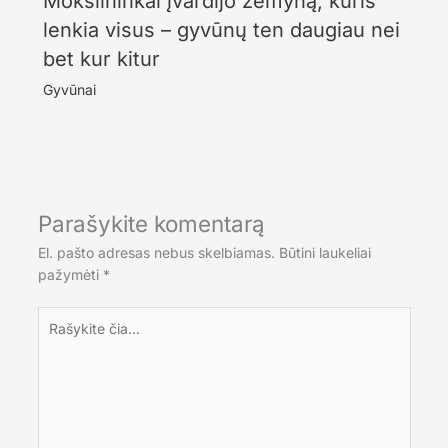
Mokslininkai įvardijo žemyną, kuris
lenkia visus – gyvūnų ten daugiau nei
bet kur kitur
Gyvūnai
Parašykite komentarą
El. pašto adresas nebus skelbiamas.
Būtini laukeliai
pažymėti
*
Rašykite
čia...