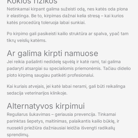
Kokios rizikos
Netinkamai kirpant galima sužeisti odą, nes katės oda plona
ir elastinga. Be to, kirpimas dažnai kelia stresą – kai kurios
katės procedūrą toleruoja labai sunkiai.
Po kirpimo gali pasikeisti kailio struktūra ar spalva, ypač tam
tikrų veislių katėms.
Ar galima kirpti namuose
Jei reikia pašalinti nedidelę sąvėlą ir katė rami, tai galima
padaryti atsargiai su specialiomis priemonėmis. Tačiau didelio
ploto kirpimą saugiau patikėti profesionalui.
Kai kuriais atvejais, jei katė labai nerami, gali būti reikalinga
sedacija veterinarijos klinikoje.
Alternatyvos kirpimui
Reguliarus šukavimas – geriausia prevencija. Tinkamai
parinktas šepetys, maitinimas, palaikantis kailio būklę, ir
nuosekli priežiūra dažniausiai leidžia išvengti radikalių
sprendimų.