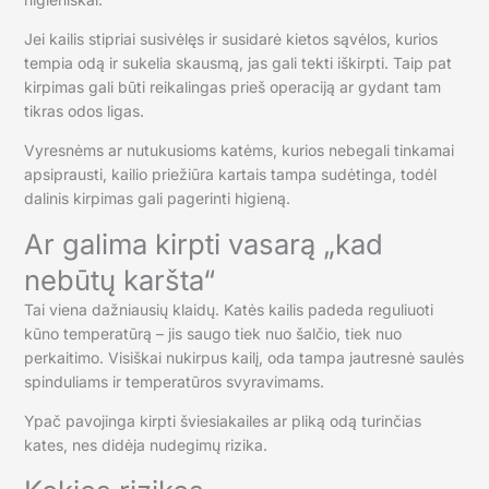
Jei kailis stipriai susivėlęs ir susidarė kietos sąvėlos, kurios
tempia odą ir sukelia skausmą, jas gali tekti iškirpti. Taip pat
kirpimas gali būti reikalingas prieš operaciją ar gydant tam
tikras odos ligas.
Vyresnėms ar nutukusioms katėms, kurios nebegali tinkamai
apsiprausti, kailio priežiūra kartais tampa sudėtinga, todėl
dalinis kirpimas gali pagerinti higieną.
Ar galima kirpti vasarą „kad
nebūtų karšta“
Tai viena dažniausių klaidų. Katės kailis padeda reguliuoti
kūno temperatūrą – jis saugo tiek nuo šalčio, tiek nuo
perkaitimo. Visiškai nukirpus kailį, oda tampa jautresnė saulės
spinduliams ir temperatūros svyravimams.
Ypač pavojinga kirpti šviesiakailes ar pliką odą turinčias
kates, nes didėja nudegimų rizika.