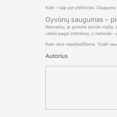
Katė – taip pat plėšrūnas. Dauguma s
Gyvūnų saugumas – pir
Nesvarbu, ar grėsmė atrodo maža, ar 
veikia pagal instinktus, o naminiai 
Katė nėra nepažeidžiama. Todėl saug
Autorius