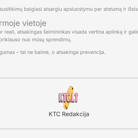
usitikimų baigiasi atsargiu apsiuostymu per atstumą ir išsi
moje vietoje
reali, atsakingas šeimininkas visada vertina aplinką ir gal
– priklauso nuo mūsų sprendimų.
umas – tai ne baimė, o atsakinga prevencija.
KTC Redakcija