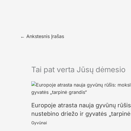
←
Ankstesnis Įrašas
Tai pat verta Jūsų dėmesio
Europoje atrasta nauja gyvūnų rūši
nustebino driežo ir gyvatės „tarpinė
Gyvūnai