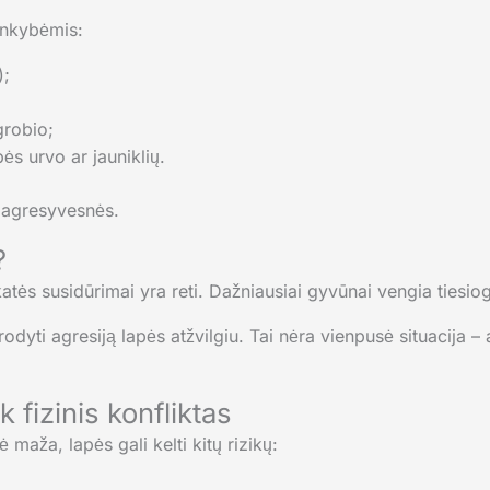
linkybėmis:
);
 grobio;
apės urvo ar jauniklių.
i agresyvesnės.
?
katės susidūrimai yra reti. Dažniausiai gyvūnai vengia tiesiog
 rodyti agresiją lapės atžvilgiu. Tai nėra vienpusė situacija – 
k fizinis konfliktas
 maža, lapės gali kelti kitų rizikų: