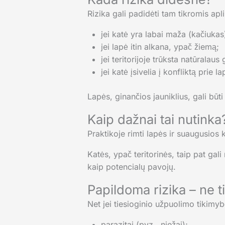
Rizika gali padidėti tam tikromis ap
jei katė yra labai maža (kačiukas
jei lapė itin alkana, ypač žiemą;
jei teritorijoje trūksta natūralaus
jei katė įsivelia į konfliktą prie l
Lapės, ginančios jauniklius, gali būt
Kaip dažnai tai nutinka
Praktikoje rimti lapės ir suaugusios 
Katės, ypač teritorinės, taip pat gali
kaip potencialų pavojų.
Papildoma rizika – ne ti
Net jei tiesioginio užpuolimo tikimybė
parazitai (pvz., niežai);