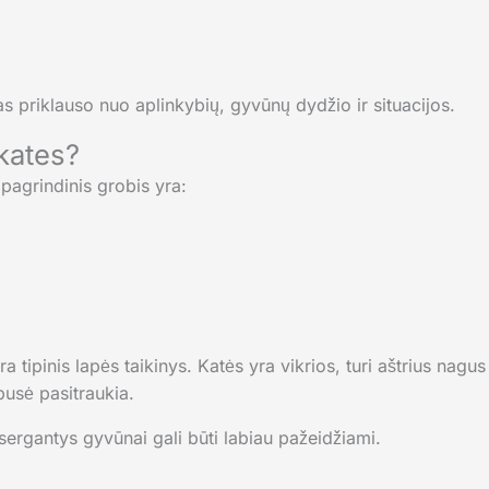
 priklauso nuo aplinkybių, gyvūnų dydžio ir situacijos.
 kates?
 pagrindinis grobis yra:
 tipinis lapės taikinys. Katės yra vikrios, turi aštrius nagus
pusė pasitraukia.
sergantys gyvūnai gali būti labiau pažeidžiami.