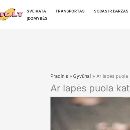
Pereiti
prie
SVEIKATA
TRANSPORTAS
SODAS IR DARŽAS
turinio
ĮDOMYBĖS
Pradinis
Gyvūnai
Ar lapės puola 
Ar lapės puola ka