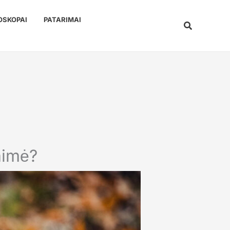
OSKOPAI
PATARIMAI
Paieška
aimė?