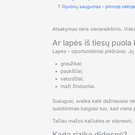
7
Gyvūnų saugumas – pirmoje vietoje
Atsakymas nėra vienareikšmis. Viskas
Ar lapės iš tiesų puola
Lapės – oportunistiniai plėšrūnai. Jų
graužikai;
paukščiai;
vabzdžiai;
maži žinduoliai.
Suaugusi, sveika katė dažniausiai nėra
susidūrimas baigiasi tuo, kad viena 
Tačiau mažos kačiukės ar silpnesni, 
Kada rizika didesnė?