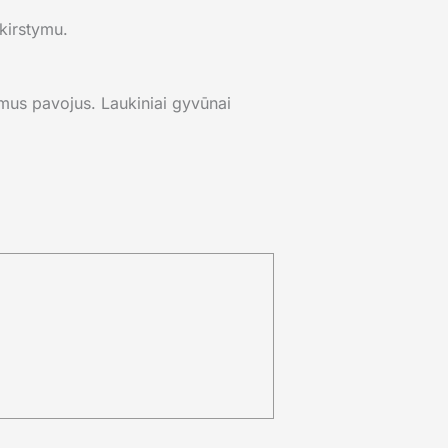
skirstymu.
imus pavojus. Laukiniai gyvūnai