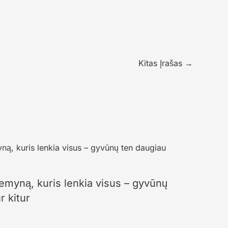
Kitas Įrašas
→
žemyną, kuris lenkia visus – gyvūnų
r kitur