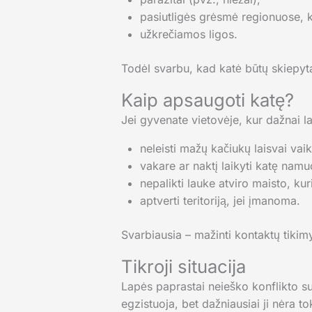
pasiutligės grėsmė regionuose, ku
užkrečiamos ligos.
Todėl svarbu, kad katė būtų skiepyta
Kaip apsaugoti katę?
Jei gyvenate vietovėje, kur dažnai l
neleisti mažų kačiukų laisvai vaik
vakare ar naktį laikyti katę namu
nepalikti lauke atviro maisto, kuris
aptverti teritoriją, jei įmanoma.
Svarbiausia – mažinti kontaktų tikim
Tikroji situacija
Lapės paprastai neieško konflikto su
egzistuoja, bet dažniausiai ji nėra to