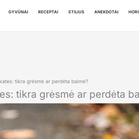
GYVŪNAI
RECEPTAI
STILIUS
ANEKDOTAI
HOR
kates: tikra grėsmė ar perdėta baimė?
tes: tikra grėsmė ar perdėta b