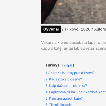
Gyvūnai
/
17 kovo, 2026
/ Autori
Vakarais kieme pastebėta lapė, o nam
užpulti katę, ar tai labiau retas scen
Turinys
slėpti
1
Ar lapės iš tiesų puola kates?
2
Kada rizika didesnė?
3
Kaip dažnai tai nutinka?
4
Papildoma rizika – ne tik fizinis konf
5
Kaip apsaugoti katę?
6
Tikroji situacija