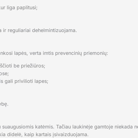
r liga paplitusi;
 ir reguliariai dehelmintizuojama.
ankosi lapės, verta imtis prevencinių priemonių:
ščioti be priežiūros;
ose;
 gali privilioti lapes;
ybę.
 suaugusiomis katėmis. Tačiau laukinėje gamtoje niekada nėr
kia didelė, kaip kartais įsivaizduojama.