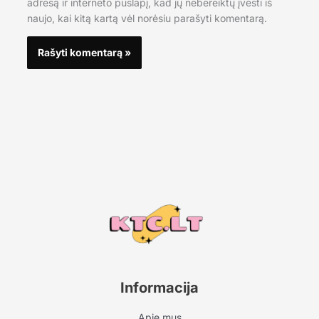
adresą ir interneto puslapį, kad jų nebereiktų įvesti iš
naujo, kai kitą kartą vėl norėsiu parašyti komentarą.
Informacija
Apie mus