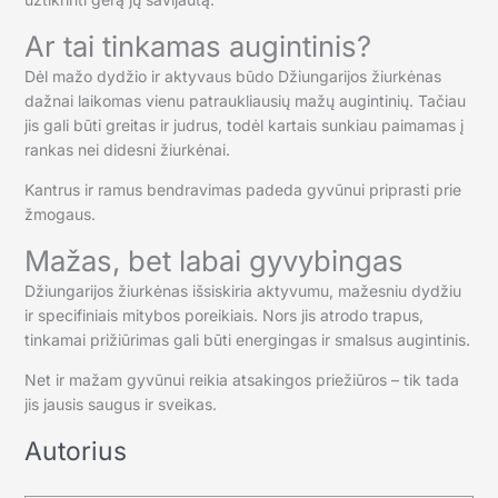
Ar tai tinkamas augintinis?
Dėl mažo dydžio ir aktyvaus būdo Džiungarijos žiurkėnas
dažnai laikomas vienu patraukliausių mažų augintinių. Tačiau
jis gali būti greitas ir judrus, todėl kartais sunkiau paimamas į
rankas nei didesni žiurkėnai.
Kantrus ir ramus bendravimas padeda gyvūnui priprasti prie
žmogaus.
Mažas, bet labai gyvybingas
Džiungarijos žiurkėnas išsiskiria aktyvumu, mažesniu dydžiu
ir specifiniais mitybos poreikiais. Nors jis atrodo trapus,
tinkamai prižiūrimas gali būti energingas ir smalsus augintinis.
Net ir mažam gyvūnui reikia atsakingos priežiūros – tik tada
jis jausis saugus ir sveikas.
Autorius