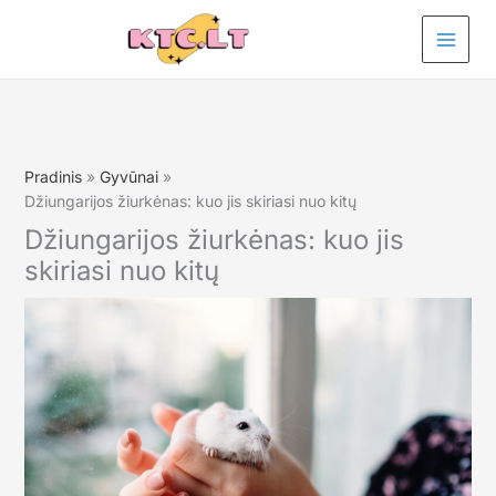
Pereiti
prie
turinio
Pradinis
Gyvūnai
Džiungarijos žiurkėnas: kuo jis skiriasi nuo kitų
Džiungarijos žiurkėnas: kuo jis
skiriasi nuo kitų