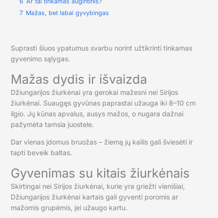
6
Ar tai tinkamas augintinis?
7
Mažas, bet labai gyvybingas
Suprasti šiuos ypatumus svarbu norint užtikrinti tinkamas
gyvenimo sąlygas.
Mažas dydis ir išvaizda
Džiungarijos žiurkėnai yra gerokai mažesni nei Sirijos
žiurkėnai. Suaugęs gyvūnas paprastai užauga iki 8–10 cm
ilgio. Jų kūnas apvalus, ausys mažos, o nugara dažnai
pažymėta tamsia juostele.
Dar vienas įdomus bruožas – žiemą jų kailis gali šviesėti ir
tapti beveik baltas.
Gyvenimas su kitais žiurkėnais
Skirtingai nei Sirijos žiurkėnai, kurie yra griežti vienišiai,
Džiungarijos žiurkėnai kartais gali gyventi poromis ar
mažomis grupėmis, jei užaugo kartu.