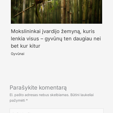
Mokslininkai įvardijo žemyną, kuris
lenkia visus – gyvūnų ten daugiau nei
bet kur kitur
Gyvūnai
Parašykite komentarą
El. pašto adresas nebus skelbiamas.
Būtini laukeliai
pažymėti
*
Rašykite