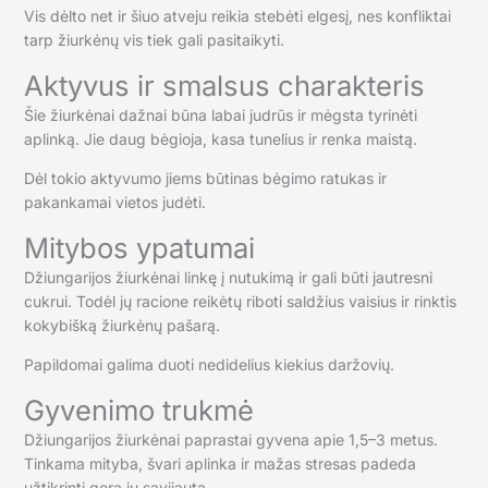
Vis dėlto net ir šiuo atveju reikia stebėti elgesį, nes konfliktai
tarp žiurkėnų vis tiek gali pasitaikyti.
Aktyvus ir smalsus charakteris
Šie žiurkėnai dažnai būna labai judrūs ir mėgsta tyrinėti
aplinką. Jie daug bėgioja, kasa tunelius ir renka maistą.
Dėl tokio aktyvumo jiems būtinas bėgimo ratukas ir
pakankamai vietos judėti.
Mitybos ypatumai
Džiungarijos žiurkėnai linkę į nutukimą ir gali būti jautresni
cukrui. Todėl jų racione reikėtų riboti saldžius vaisius ir rinktis
kokybišką žiurkėnų pašarą.
Papildomai galima duoti nedidelius kiekius daržovių.
Gyvenimo trukmė
Džiungarijos žiurkėnai paprastai gyvena apie 1,5–3 metus.
Tinkama mityba, švari aplinka ir mažas stresas padeda
užtikrinti gerą jų savijautą.