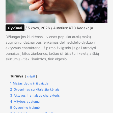
Gyvūnai
/
5 kovo, 2026
/ Autorius:
KTC Redakcija
Džiungarijos žiurkėnas – vienas populiariausių mažų
augintinių, dažnai pasirenkamas dėl nedidelio dydžio ir
aktyvaus charakterio. Iš pirmo žvilgsnio jis gali atrodyti
panašus į kitus žiurkėnus, tačiau ši rūšis turi keletą aiškių
skirtumų – tiek išvaizdos, tiek elgesio.
Turinys
slėpti
1
Mažas dydis ir išvaizda
2
Gyvenimas su kitais žiurkėnais
3
Aktyvus ir smalsus charakteris
4
Mitybos ypatumai
5
Gyvenimo trukmė