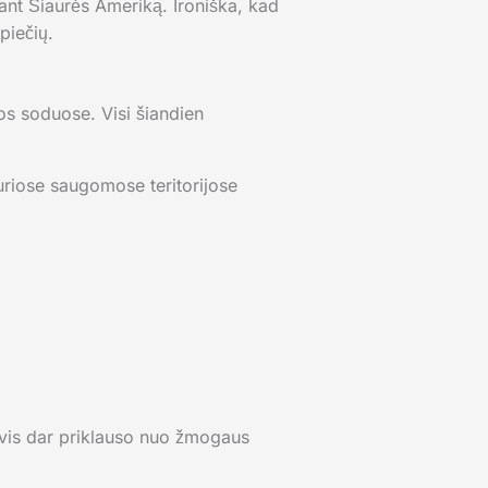
tant Šiaurės Ameriką. Ironiška, kad
piečių.
jos soduose. Visi šiandien
uriose saugomose teritorijose
is vis dar priklauso nuo žmogaus