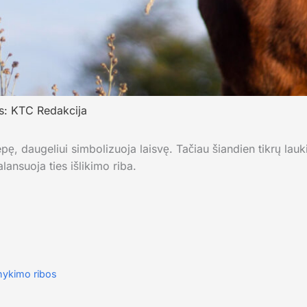
s:
KTC Redakcija
epę, daugeliui simbolizuoja laisvę. Tačiau šiandien tikrų lauk
alansuoja ties išlikimo riba.
šnykimo ribos