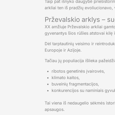
Taip pat išnyko daugybė priešistorin
arkliai ten iš pradžių evoliucionavo,
Prževalskio arklys – su
XX amžiuje Prževalskio arkliai gamtoj
gyvenantys šios rūšies atstovai kilę i
Dėl tarptautinių veisimo ir reintrod
Europoje ir Azijoje.
Tačiau jų populiacija išlieka pažeidž
ribotos genetinės įvairovės,
klimato kaitos,
buveinių fragmentacijos,
konkurencijos su naminiais gyvul
Tai viena iš nedaugelio sėkmės istori
apsaugos.