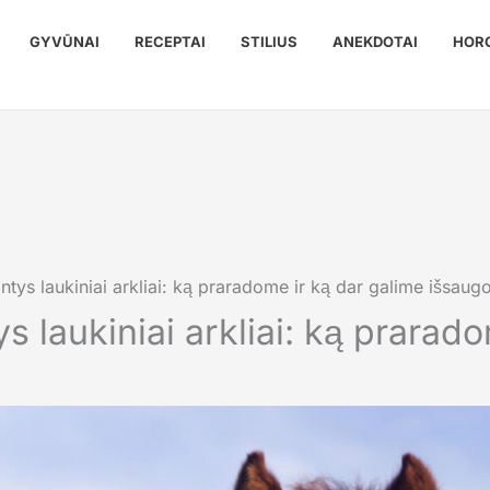
GYVŪNAI
RECEPTAI
STILIUS
ANEKDOTAI
HOR
antys laukiniai arkliai: ką praradome ir ką dar galime išsaugo
ys laukiniai arkliai: ką prarad