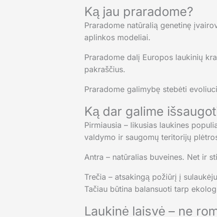
Ką jau praradome?
Praradome natūralią genetinę įvairovę
aplinkos modeliai.
Praradome dalį Europos laukinių kraš
pakraščius.
Praradome galimybę stebėti evoliuci
Ką dar galime išsaugot
Pirmiausia – likusias laukines populi
valdymo ir saugomų teritorijų plėtro
Antra – natūralias buveines. Net ir st
Trečia – atsakingą požiūrį į sulaukėj
Tačiau būtina balansuoti tarp ekolog
Laukinė laisvė – ne ro