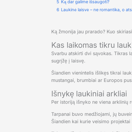
5
Ką dar galime išsaugoti?
6
Laukinė laisvė – ne romantika, o a
Ką žmonija jau prarado? Kuo skiriasi i
Kas laikomas tikru lauki
Svarbu atskirti dvi sąvokas. Tikras la
sugrįžę į laisvę.
Šiandien vienintelis išlikęs tikrai lau
mustangai, brumbiai ar Europos pusia
Išnykę laukiniai arkliai
Per istoriją išnyko ne viena arklinių
Tarpanai buvo medžiojami, jų buveinė
Šiandien kai kurie veisimo projektai s