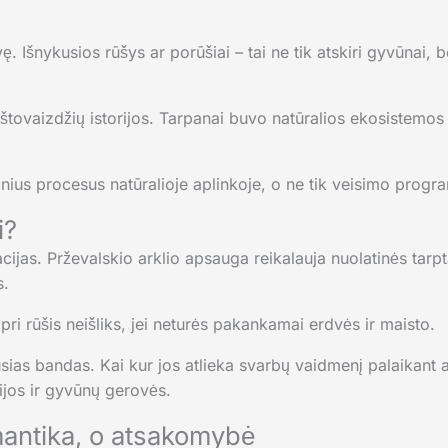
. Išnykusios rūšys ar porūšiai – tai ne tik atskiri gyvūnai, be
tovaizdžių istorijos. Tarpanai buvo natūralios ekosistemos 
nius procesus natūralioje aplinkoje, o ne tik veisimo progr
i?
acijas. Prževalskio arklio apsauga reikalauja nuolatinės tarp
s.
ipri rūšis neišliks, jei neturės pakankamai erdvės ir maisto.
usias bandas. Kai kur jos atlieka svarbų vaidmenį palaikant a
ijos ir gyvūnų gerovės.
mantika, o atsakomybė