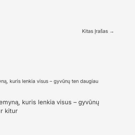
Kitas Įrašas
→
žemyną, kuris lenkia visus – gyvūnų
r kitur