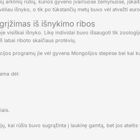
ių arklinių rūšių, kurios gyveno įvairiuose žemynuose, įskai
 vėliau išnyko, o tik po tūkstančių metų buvo vėl atvežti euro
grįžimas iš išnykimo ribos
e visiškai išnyko. Likę individai buvo išsaugoti tik zoologi
š labai riboto skaičiaus protėvių.
ukcijos programų jie vėl gyvena Mongolijos stepėse bei kai k
iama dėl:
iais.
jų, kai rūšis buvo sugrąžinta į laukinę gamtą, bet jos ateit