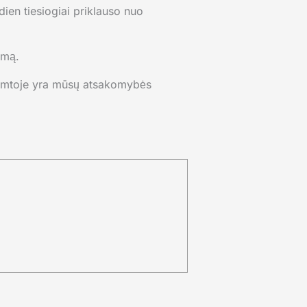
dien tiesiogiai priklauso nuo
imą.
je gamtoje yra mūsų atsakomybės