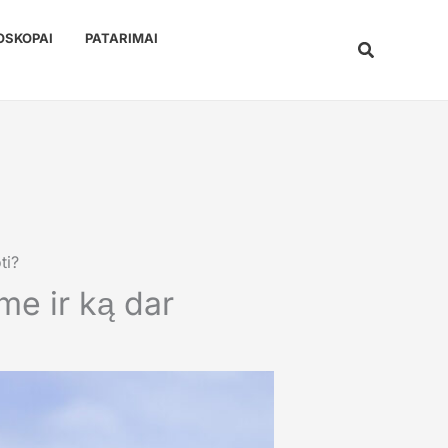
OSKOPAI
PATARIMAI
Paieška
ti?
ome ir ką dar