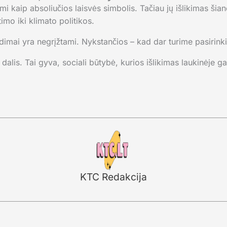
mi kaip absoliučios laisvės simbolis. Tačiau jų išlikimas šian
mo iki klimato politikos.
dimai yra negrįžtami. Nykstančios – kad dar turime pasirink
ūros dalis. Tai gyva, sociali būtybė, kurios išlikimas laukinė
KTC Redakcija