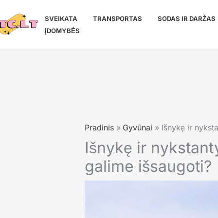
Pereiti
prie
SVEIKATA
TRANSPORTAS
SODAS IR DARŽAS
turinio
ĮDOMYBĖS
Pradinis
Gyvūnai
Išnykę ir nykst
Išnykę ir nykstant
galime išsaugoti?