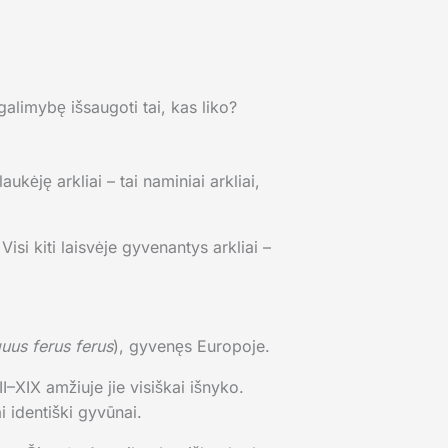
 galimybę išsaugoti tai, kas liko?
ukėję arkliai – tai naminiai arkliai,
 Visi kiti laisvėje gyvenantys arkliai –
uus ferus ferus
), gyvenęs Europoje.
–XIX amžiuje jie visiškai išnyko.
i identiški gyvūnai.