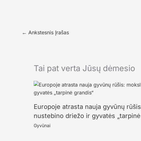
←
Ankstesnis Įrašas
Tai pat verta Jūsų dėmesio
Europoje atrasta nauja gyvūnų rūši
nustebino driežo ir gyvatės „tarpinė
Gyvūnai