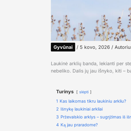
Gyvūnai
/
5 kovo, 2026
/ Autoriu
Laukinė arklių banda, lekianti per st
nebeliko. Dalis jų jau išnyko, kiti – b
Turinys
slėpti
1
Kas laikomas tikru laukiniu arkliu?
2
Išnykę laukiniai arkliai
3
Prževalskio arklys – sugrįžimas iš i
4
Ką jau praradome?