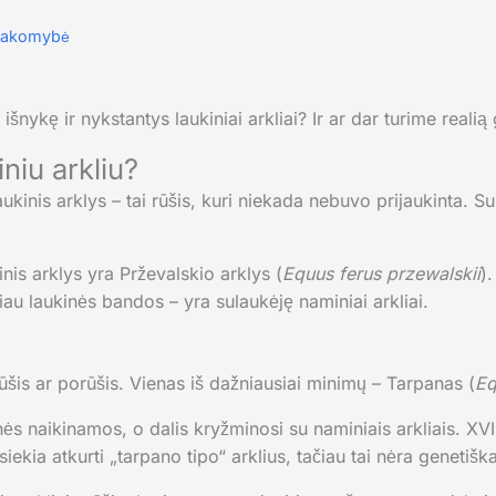
tsakomybė
šnykę ir nykstantys laukiniai arkliai? Ir ar dar turime realią
niu arkliu?
ukinis arklys – tai rūšis, kuri niekada nebuvo prijaukinta. Sula
kinis arklys yra Prževalskio arklys (
Equus ferus przewalskii
).
u laukinės bandos – yra sulaukėję naminiai arkliai.
 rūšis ar porūšis. Vienas iš dažniausiai minimų – Tarpanas (
Eq
s naikinamos, o dalis kryžminosi su naminiais arkliais. XVIII
iekia atkurti „tarpano tipo“ arklius, tačiau tai nėra genetiška