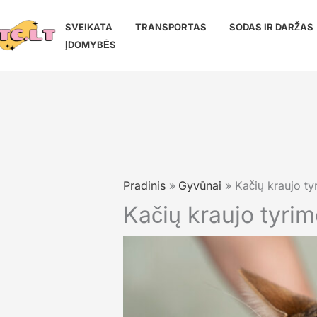
Pereiti
prie
SVEIKATA
TRANSPORTAS
SODAS IR DARŽAS
turinio
ĮDOMYBĖS
Pradinis
Gyvūnai
Kačių kraujo t
Kačių kraujo tyri