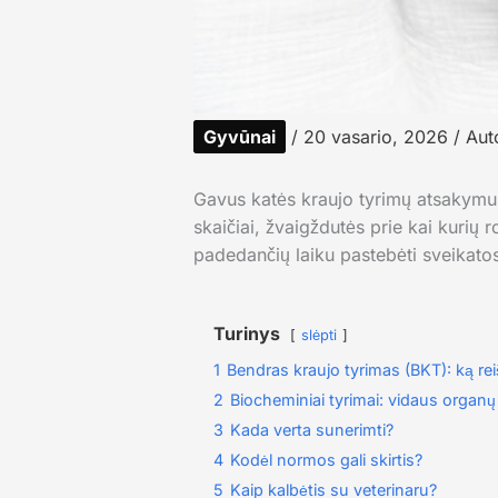
Gyvūnai
/
20 vasario, 2026
/ Aut
Gavus katės kraujo tyrimų atsakymus
skaičiai, žvaigždutės prie kai kurių r
padedančių laiku pastebėti sveikato
Turinys
slėpti
1
Bendras kraujo tyrimas (BKT): ką reiš
2
Biocheminiai tyrimai: vidaus organų 
3
Kada verta sunerimti?
4
Kodėl normos gali skirtis?
5
Kaip kalbėtis su veterinaru?