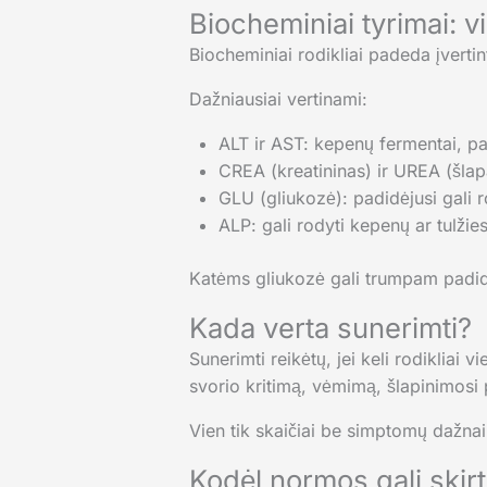
Biocheminiai tyrimai: 
Biocheminiai rodikliai padeda įvertin
Dažniausiai vertinami:
ALT ir AST: kepenų fermentai, p
CREA (kreatininas) ir UREA (šlapa
GLU (gliukozė): padidėjusi gali r
ALP: gali rodyti kepenų ar tulži
Katėms gliukozė gali trumpam padidėt
Kada verta sunerimti?
Sunerimti reikėtų, jei keli rodikliai
svorio kritimą, vėmimą, šlapinimosi
Vien tik skaičiai be simptomų dažnai 
Kodėl normos gali skirt