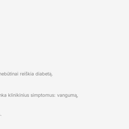
ebūtinai reiškia diabetą.
itinka klinikinius simptomus: vangumą,
.