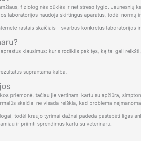
iaus, fiziologinės būklės ir net streso lygio. Jaunesnių kači
gos laboratorijos naudoja skirtingus aparatus, todėl normų int
nternete rastais skaičiais – svarbus konkretus laboratorijos i
naru?
rastus klausimus: kuris rodiklis pakitęs, ką tai gali reikšti,
rezultatus suprantama kalba.
ijos
kos priemonė, tačiau jie vertinami kartu su apžiūra, simptoma
rmalūs skaičiai ne visada reiškia, kad problema neįmanoma
blogai, todėl kraujo tyrimai dažnai padeda pastebėti ligas a
 ramiau ir priimti sprendimus kartu su veterinaru.