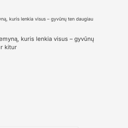
žemyną, kuris lenkia visus – gyvūnų
r kitur