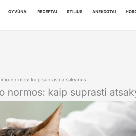
GYVŪNAI
RECEPTAI
STILIUS
ANEKDOTAI
HOR
yrimo normos: kaip suprasti atsakymus
mo normos: kaip suprasti atsa