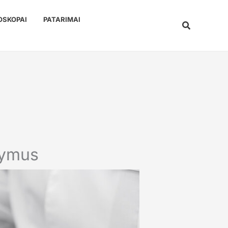
OSKOPAI
PATARIMAI
Paieška
kymus