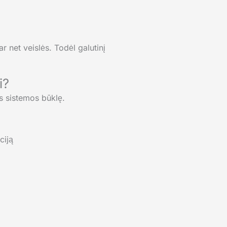
r net veislės. Todėl galutinį
i?
ės sistemos būklę.
ciją