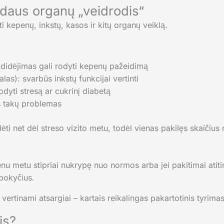
vidaus organų „veidrodis“
ti kepenų, inkstų, kasos ir kitų organų veiklą.
adidėjimas gali rodyti kepenų pažeidimą
las): svarbūs inkstų funkcijai vertinti
odyti stresą ar cukrinį diabetą
es takų problemas
i net dėl streso vizito metu, todėl vienas pakilęs skaičius n
 vienu metu stipriai nukrypę nuo normos arba jei pakitimai at
 pokyčius.
vertinami atsargiai – kartais reikalingas pakartotinis tyrimas
is?