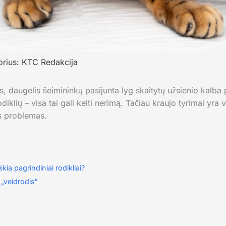
orius:
KTC Redakcija
, daugelis šeimininkų pasijunta lyg skaitytų užsienio kalb
odiklių – visa tai gali kelti nerimą. Tačiau kraujo tyrimai yra
s problemas.
kia pagrindiniai rodikliai?
„veidrodis“