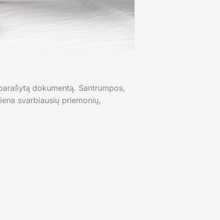
a parašytą dokumentą. Santrumpos,
 viena svarbiausių priemonių,