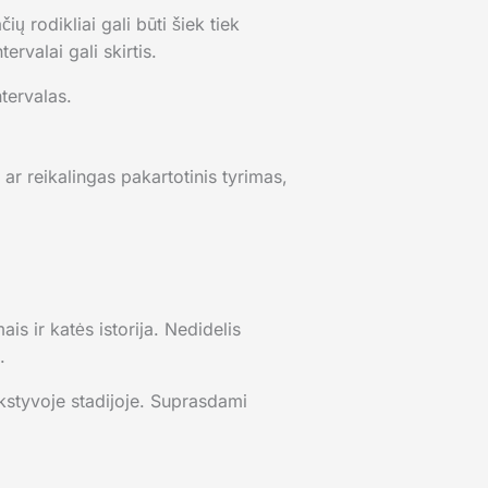
ų rodikliai gali būti šiek tiek
ervalai gali skirtis.
ntervalas.
 ar reikalingas pakartotinis tyrimas,
is ir katės istorija. Nedidelis
.
nkstyvoje stadijoje. Suprasdami