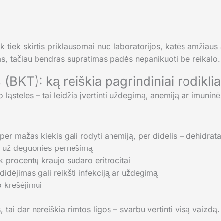
 tiek skirtis priklausomai nuo laboratorijos, katės amžiaus a
aras, tačiau bendras supratimas padės nepanikuoti be reikalo.
(BKT): ką reiškia pagrindiniai rodiklia
 ląsteles – tai leidžia įvertinti uždegimą, anemiją ar imunin
 per mažas kiekis gali rodyti anemiją, per didelis – dehidrata
 už deguonies pernešimą
 procentų kraujo sudaro eritrocitai
adidėjimas gali reikšti infekciją ar uždegimą
o krešėjimui
, tai dar nereiškia rimtos ligos – svarbu vertinti visą vaizdą.