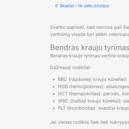
6
Skaičiai – tik dalis istorijos
Svarbu suprasti, kad normos gali šiek
vertinimą visada turi atlikti veterin
Bendras kraujo tyrimas 
Bendras kraujo tyrimas vertina kraujo
Dažniausi rodikliai:
RBC (raudonieji kraujo kūneliai):
HGB (hemoglobinas): atsakingas
HCT (hematokritas): parodo, kiek
WBC (baltieji kraujo kūneliai): p
PLT (trombocitai): svarbūs krauj
Jei vienas rodiklis šiek tiek nukrypęs