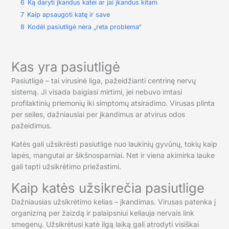
6
Ką daryti įkandus katei ar jai įkandus kitam
7
Kaip apsaugoti katę ir save
8
Kodėl pasiutligė nėra „reta problema“
Kas yra pasiutligė
Pasiutligė – tai virusinė liga, pažeidžianti centrinę nervų
sistemą. Ji visada baigiasi mirtimi, jei nebuvo imtasi
profilaktinių priemonių iki simptomų atsiradimo. Virusas plinta
per seiles, dažniausiai per įkandimus ar atvirus odos
pažeidimus.
Katės gali užsikrėsti pasiutlige nuo laukinių gyvūnų, tokių kaip
lapės, mangutai ar šikšnosparniai. Net ir viena akimirka lauke
gali tapti užsikrėtimo priežastimi.
Kaip katės užsikrečia pasiutlige
Dažniausias užsikrėtimo kelias – įkandimas. Virusas patenka į
organizmą per žaizdą ir palaipsniui keliauja nervais link
smegenų. Užsikrėtusi katė ilgą laiką gali atrodyti visiškai