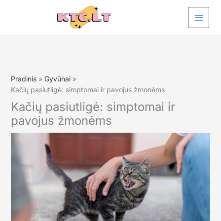
Pereiti
prie
turinio
Pradinis
Gyvūnai
Kačių pasiutligė: simptomai ir pavojus žmonėms
Kačių pasiutligė: simptomai ir
pavojus žmonėms