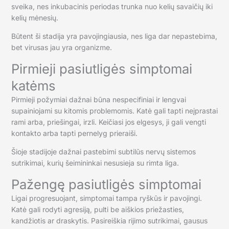
sveika, nes inkubacinis periodas trunka nuo kelių savaičių iki
kelių mėnesių.
Būtent ši stadija yra pavojingiausia, nes liga dar nepastebima,
bet virusas jau yra organizme.
Pirmieji pasiutligės simptomai
katėms
Pirmieji požymiai dažnai būna nespecifiniai ir lengvai
supainiojami su kitomis problemomis. Katė gali tapti neįprastai
rami arba, priešingai, irzli. Keičiasi jos elgesys, ji gali vengti
kontakto arba tapti pernelyg prieraiši.
Šioje stadijoje dažnai pastebimi subtilūs nervų sistemos
sutrikimai, kurių šeimininkai nesusieja su rimta liga.
Pažengę pasiutligės simptomai
Ligai progresuojant, simptomai tampa ryškūs ir pavojingi.
Katė gali rodyti agresiją, pulti be aiškios priežasties,
kandžiotis ar draskytis. Pasireiškia rijimo sutrikimai, gausus