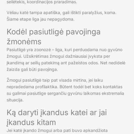
seilėtekis, koordinacijos praradimas.
Vėliau katė tampa apatiška, gali ištikti paralyžius, koma.
Šiame etape liga jau nepagydoma.
Kodėl pasiutligė pavojinga
žmonėms
Pasiutligė yra zoonozė – liga, kuri perduodama nuo gyvūno
žmogui. Užsikrėtimas žmogui dažniausiai įvyksta per
įkandimą ar seilių patekimą ant pažeistos odos. Net nedidelė
žaizda gali būti pavojinga.
Žmogui pasiutligė taip pat visada mirtina, jei laiku
nepradedama profilaktika. Būtent todėl bet koks kontaktas
su galimai pasiutlige sergančiu gyvūnu laikomas ekstremalia
situacija.
Ką daryti įkandus katei ar jai
įkandus kitam
Jei katė įkando žmogui arba pati buvo apkandžiota