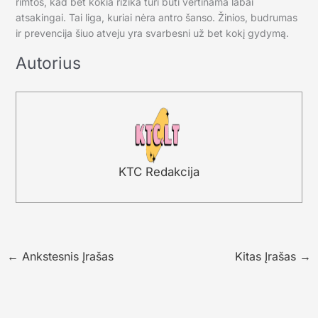
rimtos, kad bet kokia rizika turi būti vertinama labai
atsakingai. Tai liga, kuriai nėra antro šanso. Žinios, budrumas
ir prevencija šiuo atveju yra svarbesni už bet kokį gydymą.
Autorius
KTC Redakcija
←
Ankstesnis Įrašas
Kitas Įrašas
→