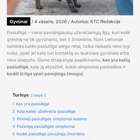
Gyvūnai
/
4 vasario, 2026
/ Autorius:
KTC Redakcija
Pasiutligė – viena pavojingiausių užkrečiamųjų ligų, kuri kelia
grėsmę ne tik gyvūnams, bet ir žmonėms. Nors Lietuvoje
naminės katės pasiutlige serga retai, rizika niekada nėra lygi
nuliui, ypač jei katė turi kontaktą su laukiniais gyvūnais arba
nėra skiepyta. Šiame straipsnyje paaiškinama,
kas yra kačių
pasiutligė
, kaip ją atpažinti, kokie simptomai pasireiškia ir
kodėl ši liga ypač pavojinga žmogui
.
Turinys
slėpti
1
Kas yra pasiutligė
2
Kaip katės užsikrečia pasiutlige
3
Pirmieji pasiutligės simptomai katėms
4
Pažengę pasiutligės simptomai
5
Kodėl pasiutligė pavojinga žmonėms