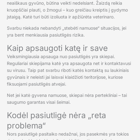
neaiškaus gyvūno, būtina veikti nedelsiant. Žaizdą reikia
kruopščiai plauti, o žmogui – kuo greičiau kreiptis į gydymo
įstaigą. Katė turi būti izoliuota ir apžiūrėta veterinaro.
Svarbu niekada nebandyti „stebėti namuose“ situacijos, jei
yra bent menkiausia pasiutligės rizika.
Kaip apsaugoti katę ir save
Veiksmingiausia apsauga nuo pasiutligės yra skiepai.
Reguliariai skiepijama katė yra apsaugota net ir kontaktavusi
su virusu. Taip pat svarbu riboti katės kontaktą su laukiniais
gyvūnais ir neleisti jai laisvai klaidžioti teritorijose, kuriose
fiksuojami pasiutligės atvejai.
Net jei katė gyvena namuose, skiepai nėra pertekliniai – tai
saugumo garantas visai šeimai.
Kodėl pasiutligė nėra „reta
problema“
Nors pasiutligė pasitaiko nedažnai, jos pasekmės yra tokios