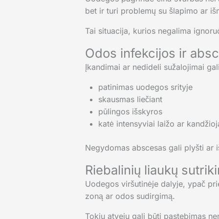
bet ir turi problemų su šlapimo ar iš
Tai situacija, kurios negalima ignoruo
Odos infekcijos ir abs
Įkandimai ar nedideli sužalojimai gal
patinimas uodegos srityje
skausmas liečiant
pūlingos išskyros
katė intensyviai laižo ar kandži
Negydomas abscesas gali plyšti ar išp
Riebalinių liaukų sutrik
Uodegos viršutinėje dalyje, ypač prie 
zoną ar odos sudirgimą.
Tokiu atveju gali būti pastebimas ne