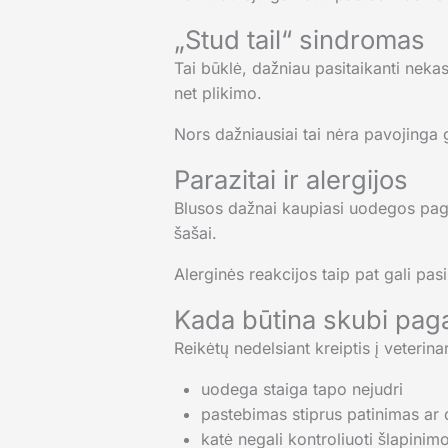
„Stud tail“ sindromas
Tai būklė, dažniau pasitaikanti nek
net plikimo.
Nors dažniausiai tai nėra pavojinga
Parazitai ir alergijos
Blusos dažnai kaupiasi uodegos pagri
šašai.
Alerginės reakcijos taip pat gali pasir
Kada būtina skubi pag
Reikėtų nedelsiant kreiptis į veterinar
uodega staiga tapo nejudri
pastebimas stiprus patinimas ar
katė negali kontroliuoti šlapinimo