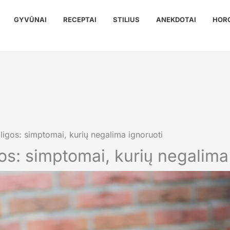
GYVŪNAI
RECEPTAI
STILIUS
ANEKDOTAI
HOR
igos: simptomai, kurių negalima ignoruoti
os: simptomai, kurių negalima