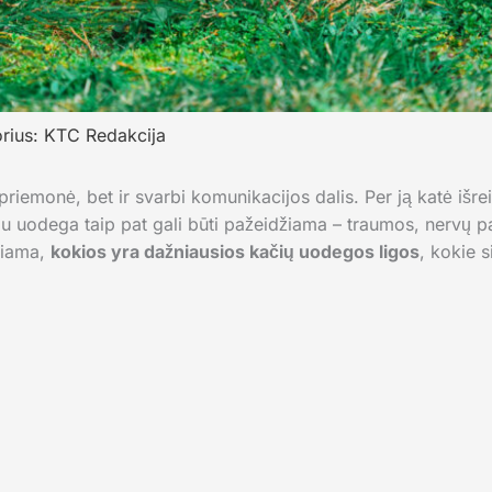
rius:
KTC Redakcija
riemonė, bet ir svarbi komunikacijos dalis. Per ją katė išre
iau uodega taip pat gali būti pažeidžiama – traumos, nervų pa
riama,
kokios yra dažniausios kačių uodegos ligos
, kokie s