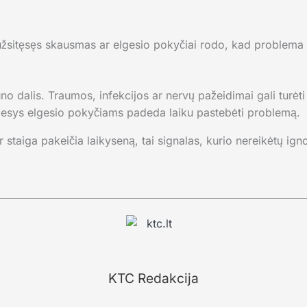
žsitęsęs skausmas ar elgesio pokyčiai rodo, kad problema 
no dalis. Traumos, infekcijos ar nervų pažeidimai gali turėti
ėmesys elgesio pokyčiams padeda laiku pastebėti problemą.
 staiga pakeičia laikyseną, tai signalas, kurio nereikėtų igno
KTC Redakcija