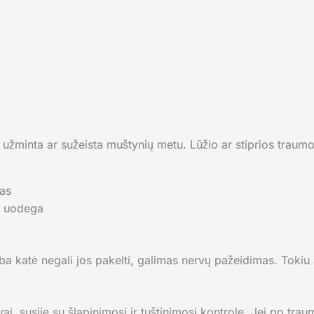
 užminta ar sužeista muštynių metu. Lūžio ar stiprios traum
as
ti uodega
ba katė negali jos pakelti, galimas nervų pažeidimas. Tokiu 
, susiję su šlapinimosi ir tuštinimosi kontrole. Jei po tra