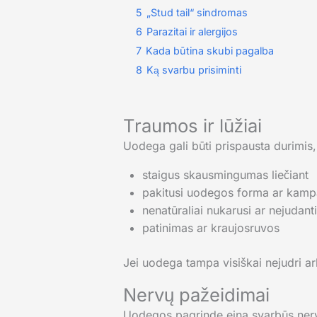
5
„Stud tail“ sindromas
6
Parazitai ir alergijos
7
Kada būtina skubi pagalba
8
Ką svarbu prisiminti
Traumos ir lūžiai
Uodega gali būti prispausta durimis,
staigus skausmingumas liečiant
pakitusi uodegos forma ar kamp
nenatūraliai nukarusi ar nejudan
patinimas ar kraujosruvos
Jei uodega tampa visiškai nejudri ar
Nervų pažeidimai
Uodegos pagrinde eina svarbūs nervai