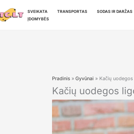
Pereiti
prie
SVEIKATA
TRANSPORTAS
SODAS IR DARŽAS
turinio
ĮDOMYBĖS
Pradinis
Gyvūnai
Kačių uodegos l
Kačių uodegos lig