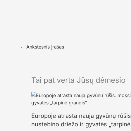
←
Ankstesnis Įrašas
Tai pat verta Jūsų dėmesio
Europoje atrasta nauja gyvūnų rūši
nustebino driežo ir gyvatės „tarpinė