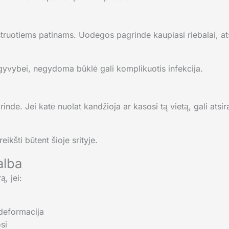
astruotiems patinams. Uodegos pagrinde kaupiasi riebalai, a
 gyvybei, negydoma būklė gali komplikuotis infekcija.
nde. Jei katė nuolat kandžioja ar kasosi tą vietą, gali ats
eikšti būtent šioje srityje.
alba
ą, jei:
 deformacija
si