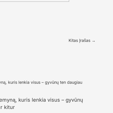
Kitas Įrašas
→
žemyną, kuris lenkia visus – gyvūnų
r kitur