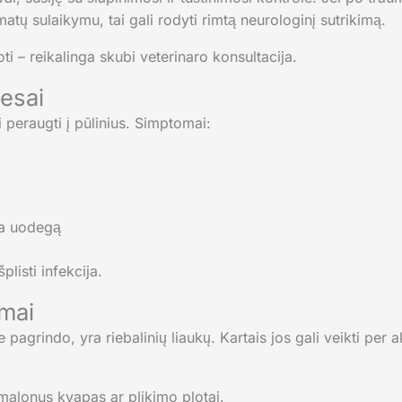
matų sulaikymu, tai gali rodyti rimtą neurologinį sutrikimą.
ti – reikalinga skubi veterinaro konsultacija.
cesai
i peraugti į pūlinius. Simptomai:
oja uodegą
listi infekcija.
imai
pagrindo, yra riebalinių liaukų. Kartais jos gali veikti per akt
malonus kvapas ar plikimo plotai.