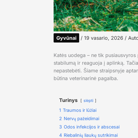
Gyvūnai
/
19 vasario, 2026
/ Auto
Katės uodega – ne tik pusiausvyros p
stabilumą ir reaguoja į aplinką. Tač
nepastebėti. Šiame straipsnyje apta
būtina veterinarinė pagalba.
Turinys
slėpti
1
Traumos ir lūžiai
2
Nervų pažeidimai
3
Odos infekcijos ir abscesai
4
Riebalinių liaukų sutrikimai