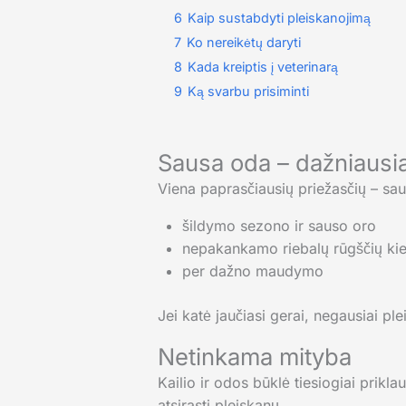
6
Kaip sustabdyti pleiskanojimą
7
Ko nereikėtų daryti
8
Kada kreiptis į veterinarą
9
Ką svarbu prisiminti
Sausa oda – dažniausia
Viena paprasčiausių priežasčių – sausa
šildymo sezono ir sauso oro
nepakankamo riebalų rūgščių kie
per dažno maudymo
Jei katė jaučiasi gerai, negausiai pl
Netinkama mityba
Kailio ir odos būklė tiesiogiai prik
atsirasti pleiskanų.