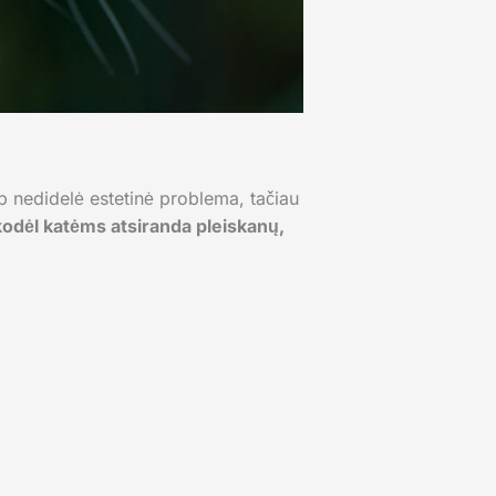
ip nedidelė estetinė problema, tačiau
kodėl katėms atsiranda pleiskanų,