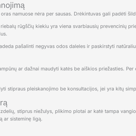
anojimą
 ar oras namuose nėra per sausas. Drėkintuvas gali padėti š
balų rūgščių kiekiu yra viena svarbiausių prevencinių prie
dus.
deda pašalinti negyvas odos daleles ir paskirstyti natūraliu
mpūnų ar dažnai maudyti katės be aiškios priežasties. Per
yti stipraus pleiskanojimo be konsultacijos, jei yra kitų sim
arą
zdelių, stiprus niežulys, plikimo plotai ar katė tampa vangi
ą ar sisteminę ligą.