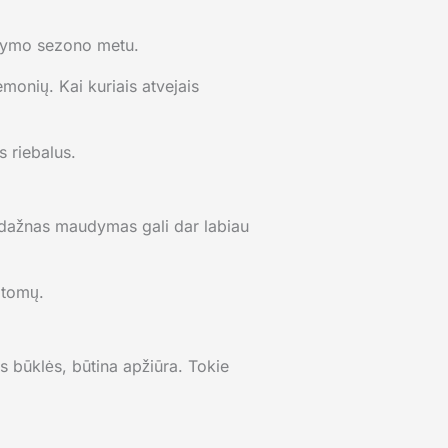
ildymo sezono metu.
monių. Kai kuriais atvejais
s riebalus.
 dažnas maudymas gali dar labiau
ptomų.
os būklės, būtina apžiūra. Tokie