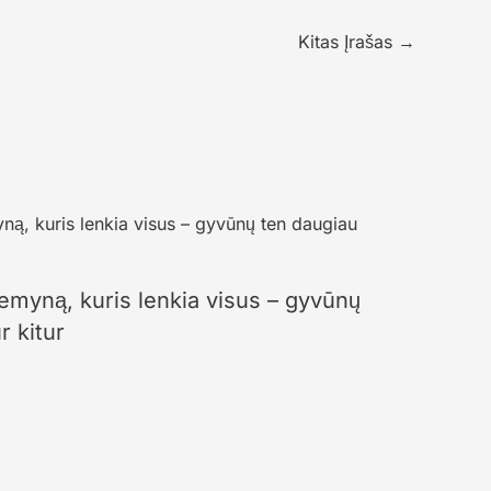
Kitas Įrašas
→
žemyną, kuris lenkia visus – gyvūnų
r kitur