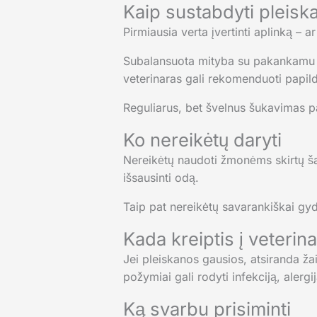
Kaip sustabdyti pleisk
Pirmiausia verta įvertinti aplinką –
Subalansuota mityba su pakankamu rie
veterinaras gali rekomenduoti papil
Reguliarus, bet švelnus šukavimas pa
Ko nereikėtų daryti
Nereikėtų naudoti žmonėms skirtų ša
išsausinti odą.
Taip pat nereikėtų savarankiškai gyd
Kada kreiptis į veterin
Jei pleiskanos gausios, atsiranda žai
požymiai gali rodyti infekciją, alergij
Ką svarbu prisiminti