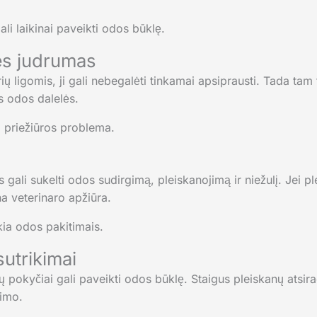
li laikinai paveikti odos būklę.
ęs judrumas
rių ligomis, ji gali nebegalėti tinkamai apsiprausti. Tada tam
 odos dalelės.
o priežiūros problema.
s gali sukelti odos sudirgimą, pleiskanojimą ir niežulį. Jei 
na veterinaro apžiūra.
škia odos pakitimais.
sutrikimai
nų pokyčiai gali paveikti odos būklę. Staigus pleiskanų atsir
rimo.