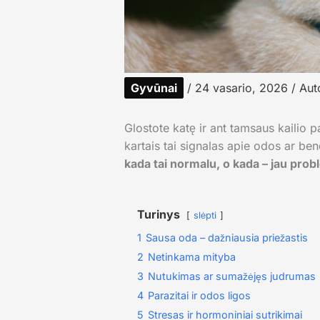
Gyvūnai
/
24 vasario, 2026
/ Aut
Glostote katę ir ant tamsaus kailio p
kartais tai signalas apie odos ar be
kada tai normalu, o kada – jau pro
Turinys
slėpti
1
Sausa oda – dažniausia priežastis
2
Netinkama mityba
3
Nutukimas ar sumažėjęs judrumas
4
Parazitai ir odos ligos
5
Stresas ir hormoniniai sutrikimai