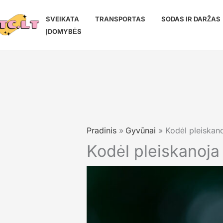
Pereiti
prie
SVEIKATA
TRANSPORTAS
SODAS IR DARŽAS
turinio
ĮDOMYBĖS
Pradinis
Gyvūnai
Kodėl pleiskanoj
Kodėl pleiskanoja k