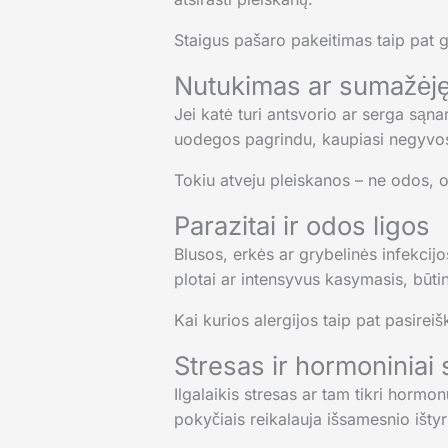
Staigus pašaro pakeitimas taip pat ga
Nutukimas ar sumažėj
Jei katė turi antsvorio ar serga sąna
uodegos pagrindu, kaupiasi negyvos
Tokiu atveju pleiskanos – ne odos, 
Parazitai ir odos ligos
Blusos, erkės ar grybelinės infekcijo
plotai ar intensyvus kasymasis, būti
Kai kurios alergijos taip pat pasirei
Stresas ir hormoniniai 
Ilgalaikis stresas ar tam tikri hormo
pokyčiais reikalauja išsamesnio išty