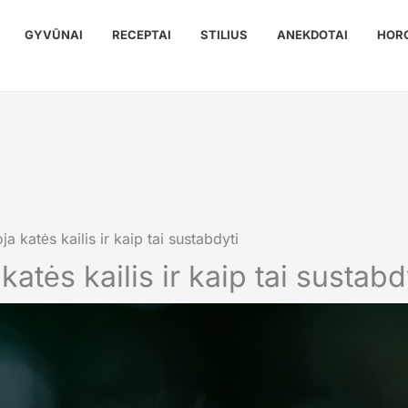
GYVŪNAI
RECEPTAI
STILIUS
ANEKDOTAI
HOR
a katės kailis ir kaip tai sustabdyti
atės kailis ir kaip tai sustabd