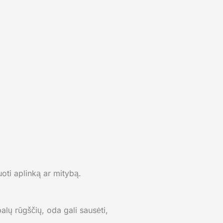
uoti aplinką ar mitybą.
lų rūgščių, oda gali sausėti,