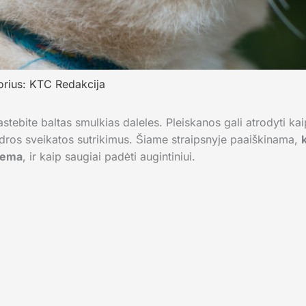
orius:
KTC Redakcija
astebite baltas smulkias daleles. Pleiskanos gali atrodyti ka
ndros sveikatos sutrikimus. Šiame straipsnyje paaiškinama,
blema
, ir kaip saugiai padėti augintiniui.