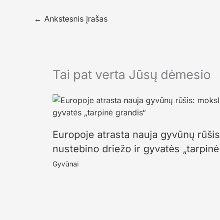
←
Ankstesnis Įrašas
Tai pat verta Jūsų dėmesio
Europoje atrasta nauja gyvūnų rūši
nustebino driežo ir gyvatės „tarpinė
Gyvūnai