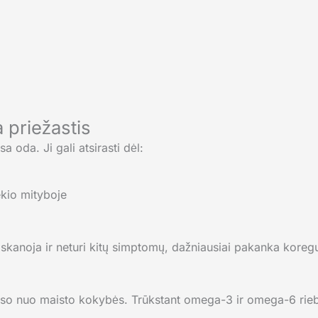
 priežastis
 oda. Ji gali atsirasti dėl:
kio mityboje
eiskanoja ir neturi kitų simptomų, dažniausiai pakanka koreg
lauso nuo maisto kokybės. Trūkstant omega-3 ir omega-6 rieba