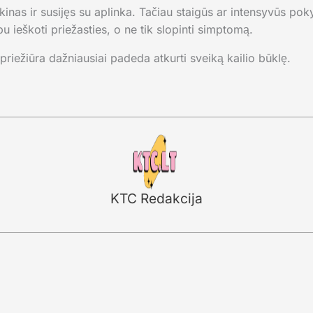
ikinas ir susijęs su aplinka. Tačiau staigūs ar intensyvūs po
bu ieškoti priežasties, o ne tik slopinti simptomą.
priežiūra dažniausiai padeda atkurti sveiką kailio būklę.
KTC Redakcija