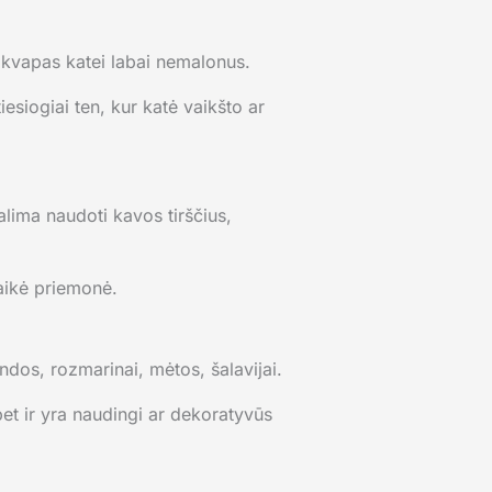
jo kvapas katei labai nemalonus.
iesiogiai ten, kur katė vaikšto ar
lima naudoti kavos tirščius,
laikė priemonė.
ndos, rozmarinai, mėtos, šalavijai.
bet ir yra naudingi ar dekoratyvūs