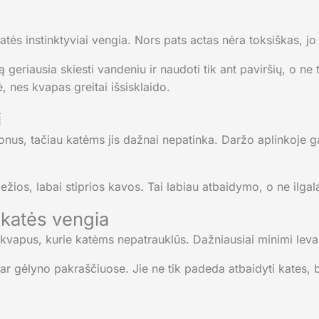
 katės instinktyviai vengia. Nors pats actas nėra toksiškas, 
geriausia skiesti vandeniu ir naudoti tik ant paviršių, o ne t
, nes kvapas greitai išsisklaido.
i
us, tačiau katėms jis dažnai nepatinka. Daržo aplinkoje ga
ežios, labai stiprios kavos. Tai labiau atbaidymo, o ne ilga
ų katės vengia
ia kvapus, kurie katėms nepatrauklūs. Dažniausiai minimi leva
 ar gėlyno pakraščiuose. Jie ne tik padeda atbaidyti kates, 