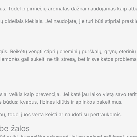
yvus. Todėl pipirmėčių aromatas dažnai naudojamas kaip at
dideliais kiekiais. Jei naudojate, jie turi būti stipriai praskies
ūs. Reikėtų vengti stiprių cheminių purškalų, grynų eterinių a
iemonės gali sukelti ne tik stresą, bet ir sveikatos problema
ai veikia kaip prevencija. Jei katė jau laiko vietą savo terit
is būdus: kvapus, fizines kliūtis ir aplinkos pakeitimus.
apų, todėl juos verta keisti ar naudoti su pertraukomis.
be žalos