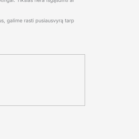
ingai. Tikslas nėra išgąsdinti ar
us, galime rasti pusiausvyrą tarp