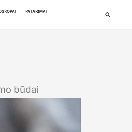
OSKOPAI
PATARIMAI
Paieška
ymo būdai