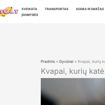
Pereiti
prie
SVEIKATA
TRANSPORTAS
SODAS IR DARŽAS
turinio
ĮDOMYBĖS
Pradinis
Gyvūnai
Kvapai, kurių k
Kvapai, kurių kat