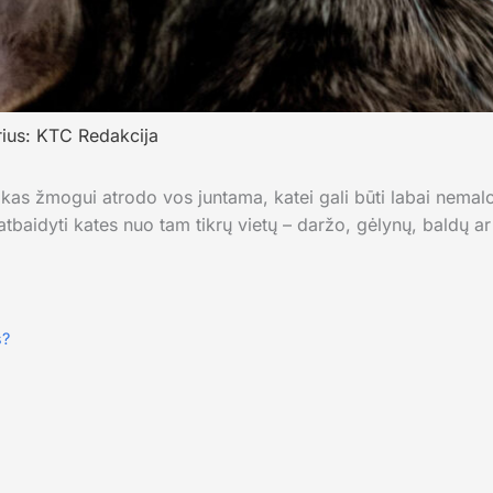
ius:
KTC Redakcija
ai, kas žmogui atrodo vos juntama, katei gali būti labai nemal
atbaidyti kates nuo tam tikrų vietų – daržo, gėlynų, baldų
s?