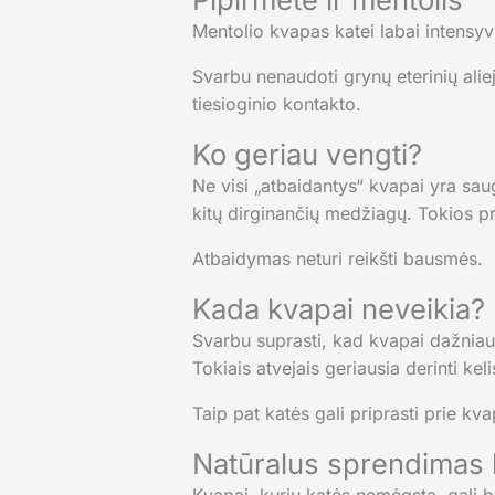
Mentolio kvapas katei labai intens
Svarbu nenaudoti grynų eterinių aliejų 
tiesioginio kontakto.
Ko geriau vengti?
Ne visi „atbaidantys“ kvapai yra saug
kitų dirginančių medžiagų. Tokios pr
Atbaidymas neturi reikšti bausmės.
Kada kvapai neveikia?
Svarbu suprasti, kad kvapai dažniausi
Tokiais atvejais geriausia derinti kel
Taip pat katės gali priprasti prie kv
Natūralus sprendimas 