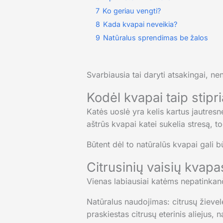
7
Ko geriau vengti?
8
Kada kvapai neveikia?
9
Natūralus sprendimas be žalos
Svarbiausia tai daryti atsakingai, 
Kodėl kvapai taip stipri
Katės uoslė yra kelis kartus jautresnė
aštrūs kvapai katei sukelia stresą, tod
Būtent dėl to natūralūs kvapai gali b
Citrusinių vaisių kvapa
Vienas labiausiai katėms nepatinkanči
Natūralus naudojimas: citrusų žieve
praskiestas citrusų eterinis aliejus, 