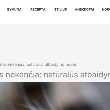
GYVŪNAI
RECEPTAI
STILIUS
ANEKDOTAI
HOR
atės nekenčia: natūralūs atbaidymo būdai
ės nekenčia: natūralūs atbaid