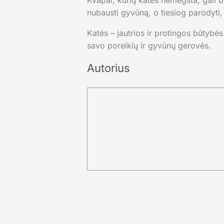
Kvapai, kurių katės nemėgsta, gali bū
nubausti gyvūną, o tiesiog parodyti,
Katės – jautrios ir protingos būtybės
savo poreikių ir gyvūnų gerovės.
Autorius