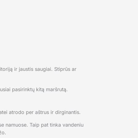
riją ir jaustis saugiai. Stiprūs ar
usiai pasirinktų kitą maršrutą.
ei atrodo per aštrus ir dirginantis.
se namuose. Taip pat tinka vandeniu
žo.