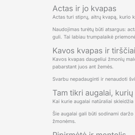
Actas ir jo kvapas
Actas turi stiprų, aitrų kvapą, kurio
Naudojimas turėtų būti atsargus: actą 
guli. Tai labiau trumpalaikė priemonė
Kavos kvapas ir tirščia
Kavos kvapas daugeliui žmonių malon
pabarstant juos ant žemės.
Svarbu nepadauginti ir nenaudoti švi
Tam tikri augalai, kuri
Kai kurie augalai natūraliai skleidž
Šie augalai gali būti sodinami daržo
žmonėms.
Pipirmėtė ir mentolis