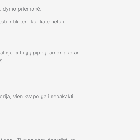
baidymo priemonė.
ti ir tik ten, kur katė neturi
liejų, aitriųjų pipirų, amoniako ar
s.
orija, vien kvapo gali nepakakti.