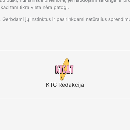
ti puiki, humaniška priemonė, jei naudojami saikingai ir prot
 kad tam tikra vieta nėra patogi.
. Gerbdami jų instinktus ir pasirinkdami natūralius sprendim
KTC Redakcija