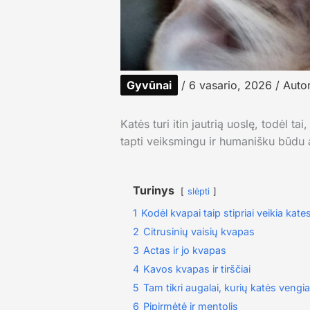
Gyvūnai
/
6 vasario, 2026
/ Autor
Katės turi itin jautrią uoslę, todėl t
tapti veiksmingu ir humanišku būdu 
Turinys
slėpti
1
Kodėl kvapai taip stipriai veikia kate
2
Citrusinių vaisių kvapas
3
Actas ir jo kvapas
4
Kavos kvapas ir tirščiai
5
Tam tikri augalai, kurių katės vengia
6
Pipirmėtė ir mentolis