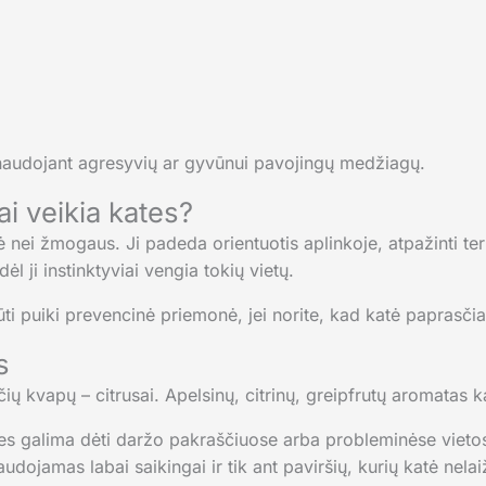
nenaudojant agresyvių ar gyvūnui pavojingų medžiagų.
ai veikia kates?
 nei žmogaus. Ji padeda orientuotis aplinkoje, atpažinti terito
ėl ji instinktyviai vengia tokių vietų.
ūti puiki prevencinė priemonė, jei norite, kad katė paprasčia
s
ų kvapų – citrusai. Apelsinų, citrinų, greipfrutų aromatas kat
les galima dėti daržo pakraščiuose arba probleminėse vieto
naudojamas labai saikingai ir tik ant paviršių, kurių katė nelai