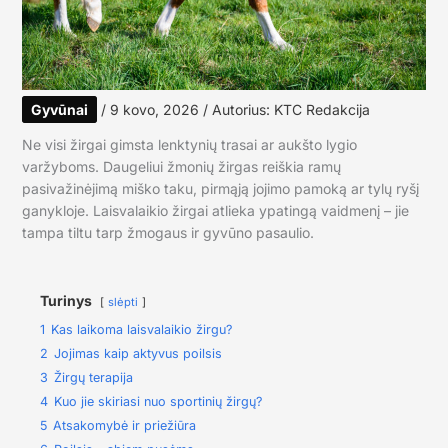
Gyvūnai
/
9 kovo, 2026
/ Autorius:
KTC Redakcija
Ne visi žirgai gimsta lenktynių trasai ar aukšto lygio
varžyboms. Daugeliui žmonių žirgas reiškia ramų
pasivažinėjimą miško taku, pirmąją jojimo pamoką ar tylų ryšį
ganykloje. Laisvalaikio žirgai atlieka ypatingą vaidmenį – jie
tampa tiltu tarp žmogaus ir gyvūno pasaulio.
Turinys
slėpti
1
Kas laikoma laisvalaikio žirgu?
2
Jojimas kaip aktyvus poilsis
3
Žirgų terapija
4
Kuo jie skiriasi nuo sportinių žirgų?
5
Atsakomybė ir priežiūra