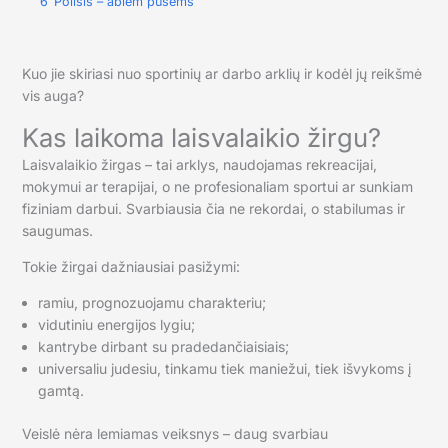
6
Poilsis – abiem pusėms
Kuo jie skiriasi nuo sportinių ar darbo arklių ir kodėl jų reikšmė
vis auga?
Kas laikoma laisvalaikio žirgu?
Laisvalaikio žirgas – tai arklys, naudojamas rekreacijai,
mokymui ar terapijai, o ne profesionaliam sportui ar sunkiam
fiziniam darbui. Svarbiausia čia ne rekordai, o stabilumas ir
saugumas.
Tokie žirgai dažniausiai pasižymi:
ramiu, prognozuojamu charakteriu;
vidutiniu energijos lygiu;
kantrybe dirbant su pradedančiaisiais;
universaliu judesiu, tinkamu tiek maniežui, tiek išvykoms į
gamtą.
Veislė nėra lemiamas veiksnys – daug svarbiau