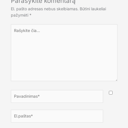
Parašykite komentarą
El. pašto adresas nebus skelbiamas.
Būtini laukeliai
pažymėti
*
Rašykite
čia...
Pavadinimas*
El.paštas*