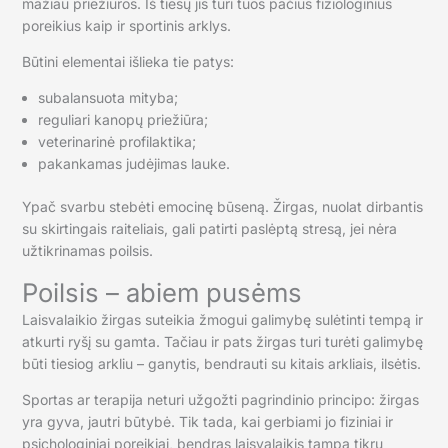
mažiau priežiūros. Iš tiesų jis turi tuos pačius fiziologinius
poreikius kaip ir sportinis arklys.
Būtini elementai išlieka tie patys:
subalansuota mityba;
reguliari kanopų priežiūra;
veterinarinė profilaktika;
pakankamas judėjimas lauke.
Ypač svarbu stebėti emocinę būseną. Žirgas, nuolat dirbantis
su skirtingais raiteliais, gali patirti paslėptą stresą, jei nėra
užtikrinamas poilsis.
Poilsis – abiem pusėms
Laisvalaikio žirgas suteikia žmogui galimybę sulėtinti tempą ir
atkurti ryšį su gamta. Tačiau ir pats žirgas turi turėti galimybę
būti tiesiog arkliu – ganytis, bendrauti su kitais arkliais, ilsėtis.
Sportas ar terapija neturi užgožti pagrindinio principo: žirgas
yra gyva, jautri būtybė. Tik tada, kai gerbiami jo fiziniai ir
psichologiniai poreikiai, bendras laisvalaikis tampa tikru