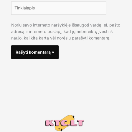
Tinklalapis
Noriu savo interneto naršyklėje išsaugoti vardą, el. pašto
adresą ir interneto puslapį, kad jų nebereiktų įvesti iš
naujo, kai kitą kartą vėl norėsiu parašyti komentarą.