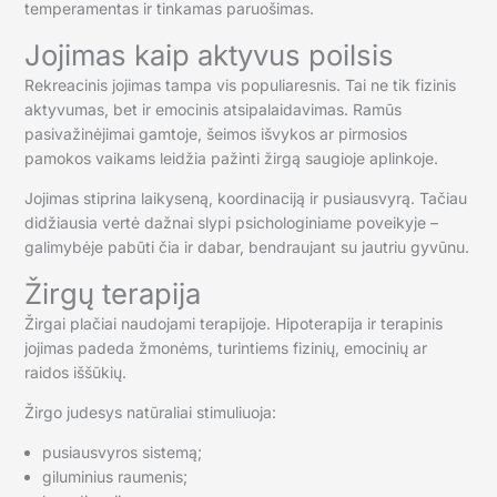
temperamentas ir tinkamas paruošimas.
Jojimas kaip aktyvus poilsis
Rekreacinis jojimas tampa vis populiaresnis. Tai ne tik fizinis
aktyvumas, bet ir emocinis atsipalaidavimas. Ramūs
pasivažinėjimai gamtoje, šeimos išvykos ar pirmosios
pamokos vaikams leidžia pažinti žirgą saugioje aplinkoje.
Jojimas stiprina laikyseną, koordinaciją ir pusiausvyrą. Tačiau
didžiausia vertė dažnai slypi psichologiniame poveikyje –
galimybėje pabūti čia ir dabar, bendraujant su jautriu gyvūnu.
Žirgų terapija
Žirgai plačiai naudojami terapijoje. Hipoterapija ir terapinis
jojimas padeda žmonėms, turintiems fizinių, emocinių ar
raidos iššūkių.
Žirgo judesys natūraliai stimuliuoja:
pusiausvyros sistemą;
giluminius raumenis;