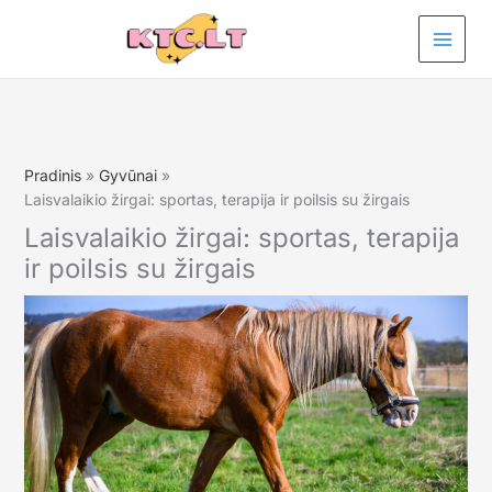
Pereiti
prie
turinio
Pradinis
Gyvūnai
Laisvalaikio žirgai: sportas, terapija ir poilsis su žirgais
Laisvalaikio žirgai: sportas, terapija
ir poilsis su žirgais