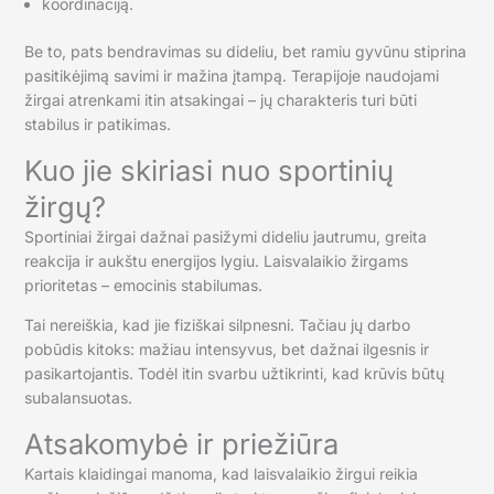
koordinaciją.
Be to, pats bendravimas su dideliu, bet ramiu gyvūnu stiprina
pasitikėjimą savimi ir mažina įtampą. Terapijoje naudojami
žirgai atrenkami itin atsakingai – jų charakteris turi būti
stabilus ir patikimas.
Kuo jie skiriasi nuo sportinių
žirgų?
Sportiniai žirgai dažnai pasižymi dideliu jautrumu, greita
reakcija ir aukštu energijos lygiu. Laisvalaikio žirgams
prioritetas – emocinis stabilumas.
Tai nereiškia, kad jie fiziškai silpnesni. Tačiau jų darbo
pobūdis kitoks: mažiau intensyvus, bet dažnai ilgesnis ir
pasikartojantis. Todėl itin svarbu užtikrinti, kad krūvis būtų
subalansuotas.
Atsakomybė ir priežiūra
Kartais klaidingai manoma, kad laisvalaikio žirgui reikia