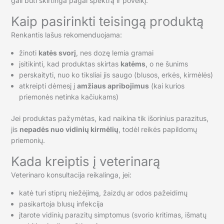
gali būti skirtinga pagal spektrą ir poveikį.
Kaip pasirinkti teisingą produktą
Renkantis lašus rekomenduojama:
žinoti
katės svorį
, nes dozę lemia gramai
įsitikinti, kad produktas skirtas
katėms
, o ne šunims
perskaityti, nuo ko tiksliai jis saugo (blusos, erkės, kirmėlės)
atkreipti dėmesį į
amžiaus apribojimus
(kai kurios
priemonės netinka kačiukams)
Jei produktas pažymėtas, kad naikina tik išorinius parazitus,
jis
nepadės nuo vidinių kirmėlių
, todėl reikės papildomų
priemonių.
Kada kreiptis į veterinarą
Veterinaro konsultacija reikalinga, jei:
katė turi stiprų niežėjimą, žaizdų ar odos pažeidimų
pasikartoja blusų infekcija
įtarote vidinių parazitų simptomus (svorio kritimas, išmatų