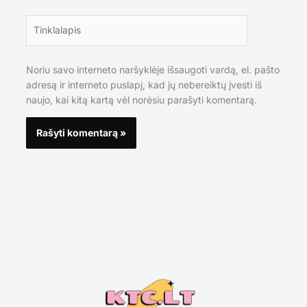
Tinklalapis
Noriu savo interneto naršyklėje išsaugoti vardą, el. pašto
adresą ir interneto puslapį, kad jų nebereiktų įvesti iš
naujo, kai kitą kartą vėl norėsiu parašyti komentarą.