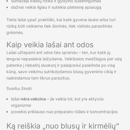
sumažėja klaidų rizika ir gydymo sudėtingumas
dažnai veikia ilgiau ir suteikia platesnę apsaugą
Tokie lašai ypač praktiški, kai katė gyvena lauke arba turi
riziką būti veikiama tiek išorinės, tiek vidinės parazitinės
grėsmės.
Kaip veikia lašai ant odos
Lašai užtepami ant odos ties sprandu – ten, kur katė jų
lengvai nepasiekia laižydama. Veikliosios medžiagos per odą
patenka į riebalinį sluoksnį ir palaipsniui pasklinda po visą
kūną, savo veikimu sutrikdydamos blusų gyvenimo ciklą ir
naikindamos tam tikrus parazitus.
Svarbu žinoti:
lašai
nėra vakcina
– jie veikia tol, kol yra aktyvūs
organizme
poveikis priklauso nuo preparato rūšies ir koncentracijos
Ką reiškia „nuo blusų ir kirmėlių“