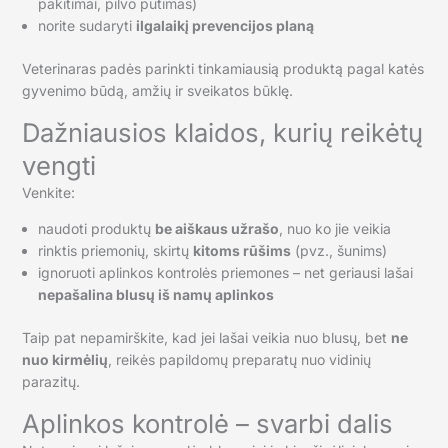
pakitimai, pilvo pūtimas)
norite sudaryti
ilgalaikį prevencijos planą
Veterinaras padės parinkti tinkamiausią produktą pagal katės
gyvenimo būdą, amžių ir sveikatos būklę.
Dažniausios klaidos, kurių reikėtų
vengti
Venkite:
naudoti produktų
be aiškaus užrašo
, nuo ko jie veikia
rinktis priemonių, skirtų
kitoms rūšims
(pvz., šunims)
ignoruoti aplinkos kontrolės priemones – net geriausi lašai
nepašalina blusų iš namų aplinkos
Taip pat nepamirškite, kad jei lašai veikia nuo blusų, bet
ne
nuo kirmėlių
, reikės papildomų preparatų nuo vidinių
parazitų.
Aplinkos kontrolė – svarbi dalis