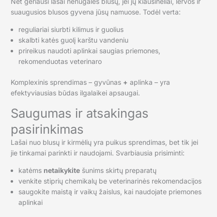
Net geriausi lašai nenugalės blusų, jei jų kiaušinėliai, lervos ir
suaugusios blusos gyvena jūsų namuose. Todėl verta:
reguliariai siurbti kilimus ir guolius
skalbti katės guolį karštu vandeniu
prireikus naudoti aplinkai saugias priemones,
rekomenduotas veterinaro
Komplexinis sprendimas – gyvūnas
+
aplinka – yra
efektyviausias būdas ilgalaikei apsaugai.
Saugumas ir atsakingas
pasirinkimas
Lašai nuo blusų ir kirmėlių yra puikus sprendimas, bet tik jei
jie tinkamai parinkti ir naudojami. Svarbiausia prisiminti:
katėms
netaikykite
šunims skirtų preparatų
venkite stiprių chemikalų be veterinarinės rekomendacijos
saugokite maistą ir vaikų žaislus, kai naudojate priemones
aplinkai