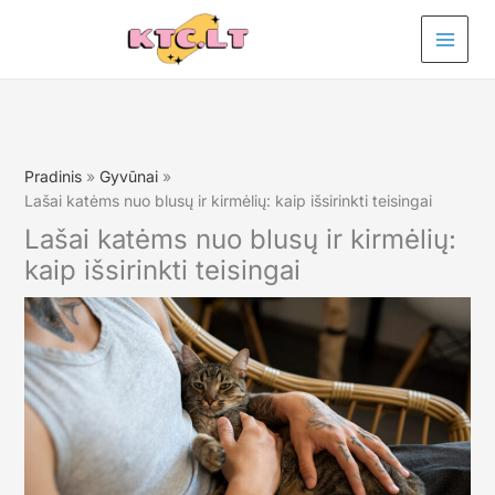
Pereiti
prie
turinio
Pradinis
Gyvūnai
Lašai katėms nuo blusų ir kirmėlių: kaip išsirinkti teisingai
Lašai katėms nuo blusų ir kirmėlių:
kaip išsirinkti teisingai