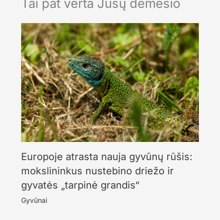
Tai pat verta Jūsų dėmesio
Europoje atrasta nauja gyvūnų rūšis:
mokslininkus nustebino driežo ir
gyvatės „tarpinė grandis“
Gyvūnai