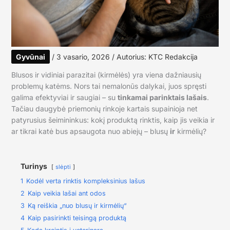
Gyvūnai
/
3 vasario, 2026
/ Autorius:
KTC Redakcija
Blusos ir vidiniai parazitai (kirmėlės) yra viena dažniausių
problemų katėms. Nors tai nemalonūs dalykai, juos spręsti
galima efektyviai ir saugiai – su
tinkamai parinktais lašais
.
Tačiau daugybė priemonių rinkoje kartais supainioja net
patyrusius šeimininkus: kokį produktą rinktis, kaip jis veikia ir
ar tikrai katė bus apsaugota nuo abiejų – blusų
ir
kirmėlių?
Turinys
slėpti
1
Kodėl verta rinktis kompleksinius lašus
2
Kaip veikia lašai ant odos
3
Ką reiškia „nuo blusų ir kirmėlių“
4
Kaip pasirinkti teisingą produktą