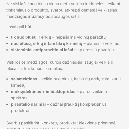
Ne visi lašai nuo blusų vienu metu naikina ir kirmėles. Ieškant
tinkamiausio produkto, svarbu atkreipti dėmesį į veikliąsias
medžiagas ir užrašytas apsaugos sritis.
Lašai gali būti:
tik nuo blusų ir erkių
– nepašalina vidinių parazitų
nuo blusų, erkių ir tam tikrų kirmėlių
– platesnio veikimo
sisteminiai antiparazitiniai lašai
su platesniu poveikiu
Veikliosios medžiagos, kurios dažniausiai saugiai veikia ir
blusas, ir kai kuriuos kirmėlius:
selamektinas
– veikia nuo blusų, kai kurių erkių ir kai kurių
kirmėlių
moksydektinas + imidaklopridas
– platus veikimo
spektras
pirantelio dariniai
– dažnai įtraukti į kompleksinius
produktus
Svarbu pasitikrinti konkretų produktą: kiekviena priemonė