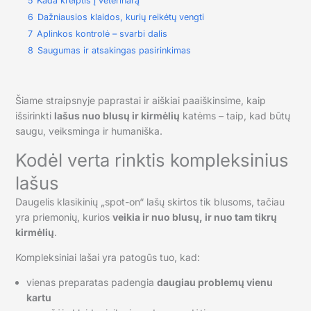
5
Kada kreiptis į veterinarą
6
Dažniausios klaidos, kurių reikėtų vengti
7
Aplinkos kontrolė – svarbi dalis
8
Saugumas ir atsakingas pasirinkimas
Šiame straipsnyje paprastai ir aiškiai paaiškinsime, kaip
išsirinkti
lašus nuo blusų ir kirmėlių
katėms – taip, kad būtų
saugu, veiksminga ir humaniška.
Kodėl verta rinktis kompleksinius
lašus
Daugelis klasikinių „spot-on“ lašų skirtos tik blusoms, tačiau
yra priemonių, kurios
veikia ir nuo blusų, ir nuo tam tikrų
kirmėlių
.
Kompleksiniai lašai yra patogūs tuo, kad:
vienas preparatas padengia
daugiau problemų vienu
kartu