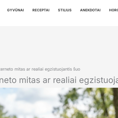
GYVŪNAI
RECEPTAI
STILIUS
ANEKDOTAI
HOR
nterneto mitas ar realiai egzistuojantis šuo
rneto mitas ar realiai egzistuoj