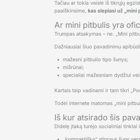
Tačiau ar tokia veislė iš tikrųjų egz
paaiškinsime,
kas slepiasi už „mini 
Ar mini pitbulis yra ofic
Trumpas atsakymas – ne. „Mini pitbuli
Dažniausiai šiuo pavadinimu apibūd
mažesni pitbulio tipo šunys;
mišrūnai;
specialiai mažesniam dydžiui veis
Kartais taip vadinami ir tam tikri „Poc
Todėl internete matomas „mini pitbulis
Iš kur atsirado šis pav
Didelę įtaką turėjo socialiniai tinkla
„kompaktišką“ stipraus šuns vers