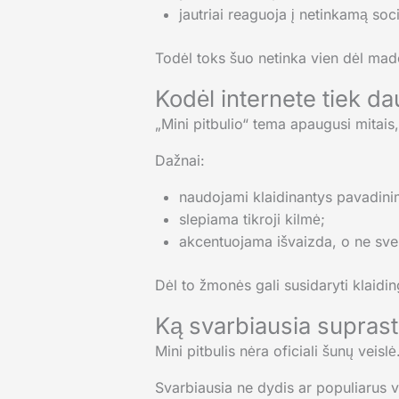
jautriai reaguoja į netinkamą soci
Todėl toks šuo netinka vien dėl mado
Kodėl internete tiek da
„Mini pitbulio“ tema apaugusi mitais,
Dažnai:
naudojami klaidinantys pavadini
slepiama tikroji kilmė;
akcentuojama išvaizda, o ne sve
Dėl to žmonės gali susidaryti klaiding
Ką svarbiausia suprast
Mini pitbulis nėra oficiali šunų veis
Svarbiausia ne dydis ar populiarus v