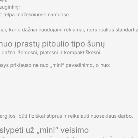
ugintinį;
bet telpa mažesniuose namuose.
ai, kurie dažnai naudojami reklamai, nors realios standartiz
nuo įprastų pitbulio tipo šunų
ys dažnai žemesni, platesni ir kompaktiškesni.
gesys priklauso ne nuo „mini“ pavadinimo, o nuo:
gijos, būti fiziškai stiprus ir reikalauti nuoseklaus darbo.
slypėti už „mini“ veisimo