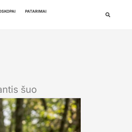
OSKOPAI
PATARIMAI
Paieška
antis šuo