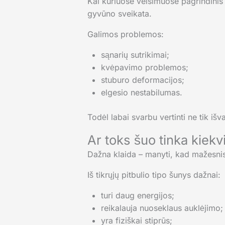
Kai kuriuose veisimuose pagrindinis 
gyvūno sveikata.
Galimos problemos:
sąnarių sutrikimai;
kvėpavimo problemos;
stuburo deformacijos;
elgesio nestabilumas.
Todėl labai svarbu vertinti ne tik išv
Ar toks šuo tinka kiek
Dažna klaida – manyti, kad mažesnis 
Iš tikrųjų pitbulio tipo šunys dažnai:
turi daug energijos;
reikalauja nuoseklaus auklėjimo;
yra fiziškai stiprūs;