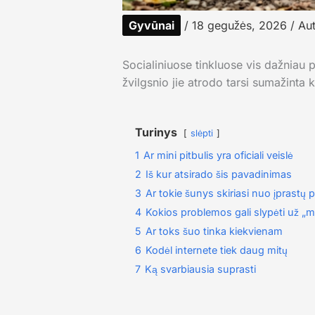
Gyvūnai
/
18 gegužės, 2026
/ Au
Socialiniuose tinkluose vis dažniau 
žvilgsnio jie atrodo tarsi sumažinta k
Turinys
slėpti
1
Ar mini pitbulis yra oficiali veislė
2
Iš kur atsirado šis pavadinimas
3
Ar tokie šunys skiriasi nuo įprastų p
4
Kokios problemos gali slypėti už „m
5
Ar toks šuo tinka kiekvienam
6
Kodėl internete tiek daug mitų
7
Ką svarbiausia suprasti