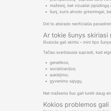
mažesnį, bet vizualiai įspūdingą a
šunį, kuris atrodo grėsmingai, 
Dėl to atsirado neoficialūs pavadinim
Ar tokie šunys skiriasi 
Išvaizda gali skirtis – mini tipo šun
Tačiau svarbiausia suprasti, kad el
genetikos;
socializacijos;
auklėjimo;
gyvenimo sąlygų.
Net mažesnis šuo gali turėti daug ener
Kokios problemos gali 