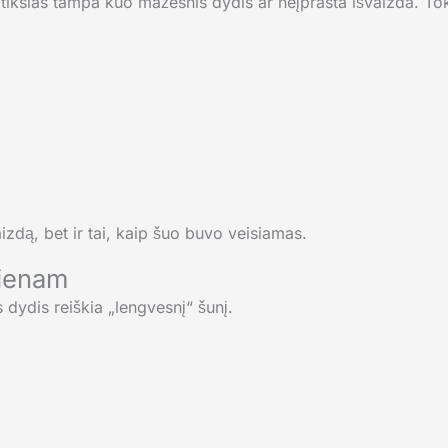
tikslas tampa kuo mažesnis dydis ar neįprasta išvaizda. Toki
aizdą, bet ir tai, kaip šuo buvo veisiamas.
vienam
dydis reiškia „lengvesnį“ šunį.