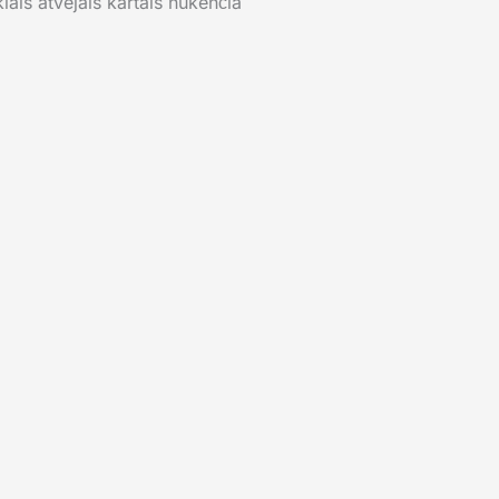
ais atvejais kartais nukenčia