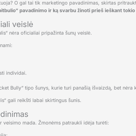
istuoja? O gal tai tik marketingo pavadinimas, skirtas pritrau
pitbulio“ pavadinimo ir ką svarbu žinoti prieš ieškant toki
iali veislė
s“ nėra oficialiai pripažinta šunų veislė.
inami:
ti individai.
ket Bully“ tipo šunys, kurie turi panašią išvaizdą, bet nėra kl
“ gali reikšti labai skirtingus šunis.
adinimas
i ir veisimo mada. Žmonėms patraukli idėja turėti:
iją;