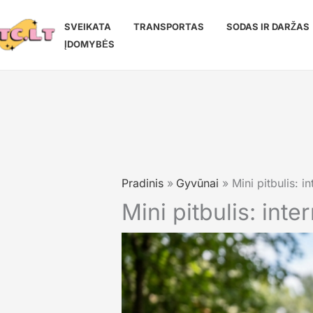
Pereiti
prie
SVEIKATA
TRANSPORTAS
SODAS IR DARŽAS
turinio
ĮDOMYBĖS
Pradinis
Gyvūnai
Mini pitbulis: i
Mini pitbulis: inte