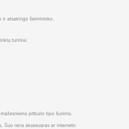
 ir atsakingo šeimininko.
nklų turiniui.
as mažesniems pitbulio tipo šunims.
s. Šuo nėra aksesuaras ar interneto