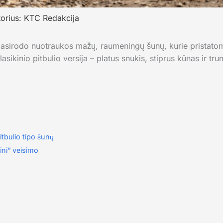
torius:
KTC Redakcija
pasirodo nuotraukos mažų, raumeningų šunų, kurie pristatomi 
lasikinio pitbulio versija – platus snukis, stiprus kūnas ir tru
itbulio tipo šunų
ini“ veisimo