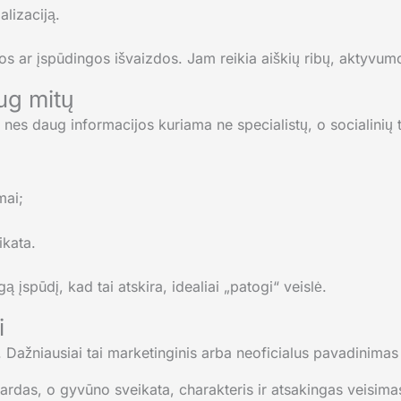
alizaciją.
s ar įspūdingos išvaizdos. Jam reikia aiškių ribų, aktyvumo
ug mitų
 nes daug informacijos kuriama ne specialistų, o socialinių ti
mai;
ikata.
ą įspūdį, kad tai atskira, idealiai „patogi“ veislė.
i
lė. Dažniausiai tai marketinginis arba neoficialus pavadinim
ardas, o gyvūno sveikata, charakteris ir atsakingas veisima