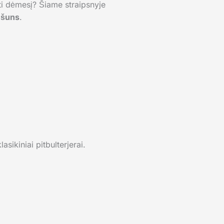
kti dėmesį? Šiame straipsnyje
o šuns
.
asikiniai pitbulterjerai.