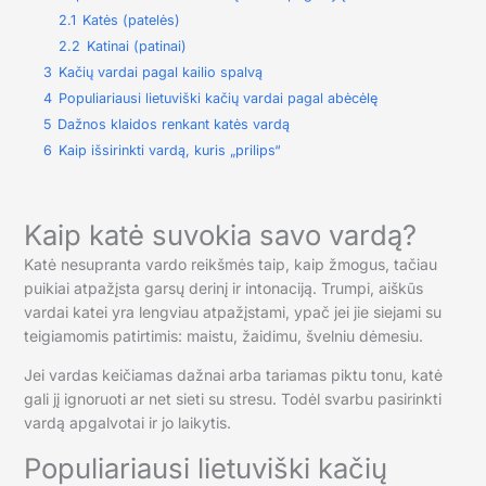
2.1
Katės (patelės)
2.2
Katinai (patinai)
3
Kačių vardai pagal kailio spalvą
4
Populiariausi lietuviški kačių vardai pagal abėcėlę
5
Dažnos klaidos renkant katės vardą
6
Kaip išsirinkti vardą, kuris „prilips“
Kaip katė suvokia savo vardą?
Katė nesupranta vardo reikšmės taip, kaip žmogus, tačiau
puikiai atpažįsta garsų derinį ir intonaciją. Trumpi, aiškūs
vardai katei yra lengviau atpažįstami, ypač jei jie siejami su
teigiamomis patirtimis: maistu, žaidimu, švelniu dėmesiu.
Jei vardas keičiamas dažnai arba tariamas piktu tonu, katė
gali jį ignoruoti ar net sieti su stresu. Todėl svarbu pasirinkti
vardą apgalvotai ir jo laikytis.
Populiariausi lietuviški kačių