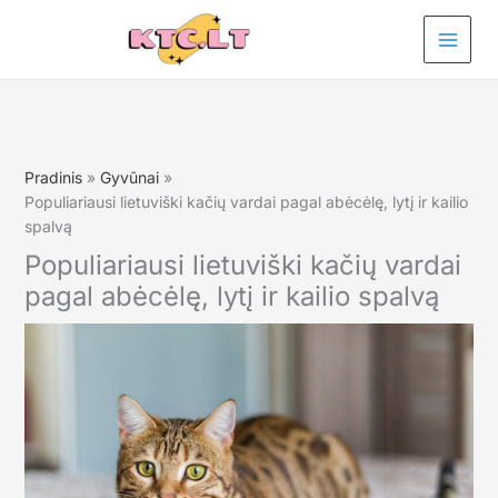
Pereiti
prie
turinio
Pradinis
Gyvūnai
Populiariausi lietuviški kačių vardai pagal abėcėlę, lytį ir kailio
spalvą
Populiariausi lietuviški kačių vardai
pagal abėcėlę, lytį ir kailio spalvą