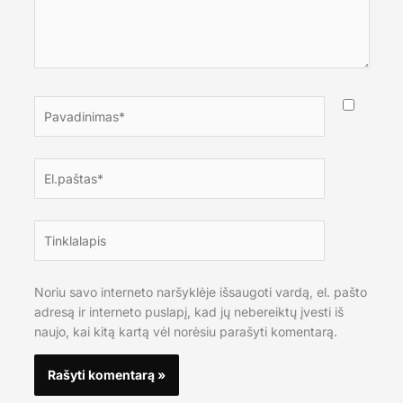
Pavadinimas*
El.paštas*
Tinklalapis
Noriu savo interneto naršyklėje išsaugoti vardą, el. pašto
adresą ir interneto puslapį, kad jų nebereiktų įvesti iš
naujo, kai kitą kartą vėl norėsiu parašyti komentarą.