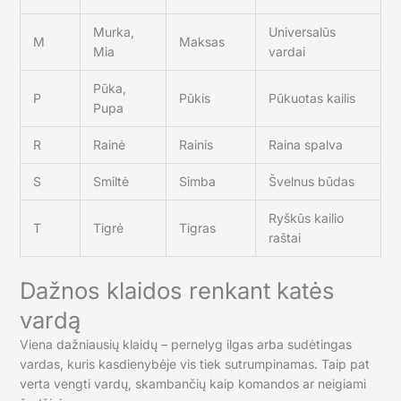
Murka,
Universalūs
M
Maksas
Mia
vardai
Pūka,
P
Pūkis
Pūkuotas kailis
Pupa
R
Rainė
Rainis
Raina spalva
S
Smiltė
Simba
Švelnus būdas
Ryškūs kailio
T
Tigrė
Tigras
raštai
Dažnos klaidos renkant katės
vardą
Viena dažniausių klaidų – pernelyg ilgas arba sudėtingas
vardas, kuris kasdienybėje vis tiek sutrumpinamas. Taip pat
verta vengti vardų, skambančių kaip komandos ar neigiami