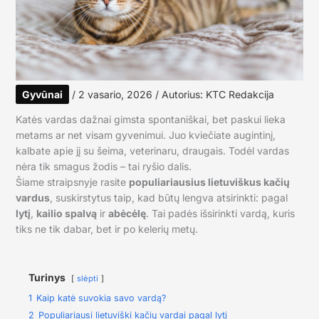
Gyvūnai
/
2 vasario, 2026
/ Autorius:
KTC Redakcija
Katės vardas dažnai gimsta spontaniškai, bet paskui lieka
metams ar net visam gyvenimui. Juo kviečiate augintinį,
kalbate apie jį su šeima, veterinaru, draugais. Todėl vardas
nėra tik smagus žodis – tai ryšio dalis.
Šiame straipsnyje rasite
populiariausius lietuviškus kačių
vardus
, suskirstytus taip, kad būtų lengva atsirinkti: pagal
lytį
,
kailio spalvą
ir
abėcėlę
. Tai padės išsirinkti vardą, kuris
tiks ne tik dabar, bet ir po kelerių metų.
Turinys
slėpti
1
Kaip katė suvokia savo vardą?
2
Populiariausi lietuviški kačių vardai pagal lytį