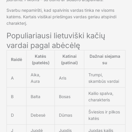
Svarbu nepamiršti, kad spalvinis vardas tinka ne visoms
katėms. Kartais visiškai priešingas vardas geriau atspindi
charakterį.
Populiariausi lietuviški kačių
vardai pagal abėcėlę
Katės
Katinai
Dažnai siejama
Raidė
(patelės)
(patinai)
su
Aika,
Trumpi,
A
Aris
Aura
skambūs vardai
Kailio spalva,
B
Balta
Bosas
charakteris
Šviesios ir pilkos
D
Debesė
Dūmas
katės
J
Juodė
Juodis
Juodas kailis