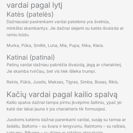
vardai pagal lytį
Katės (patelės)
Dažniausiai pasirenkami vardai patelėms yra švelnūs,
minkštai skambantys. Jie dažnai siejami su katės išvaizda ar
ramiu būdu.
Murka, Pūka, Smiltė, Luna, Mia, Pupa, Nika, Klara.
Katinai (patinai)
Patinų vardai dažniau pabrėžia išvaizdą, jėgą ar charakterį.
Jie skamba tvirčiau, bet vis tiek išlieka trumpi.
Rainis, Pūkis, Juodis, Maksas, Tigras, Simba, Bosas, Rikis.
Kačių vardai pagal kailio spalvą
Kailio spalva dažnai tampa pirmu įkvėpimo šaltiniu, ypač jei
katė dar labai jauna ir jos charakteris tik formuojasi.
Juodoms katėms dažnai parenkami vardai, susiję su tamsa ar
šešėliu. Baltoms – su švara ir lengvumu. Raintoms – su raštais,
judrumu. Pilkoms – su dūmo ar sidabro atspalviais.