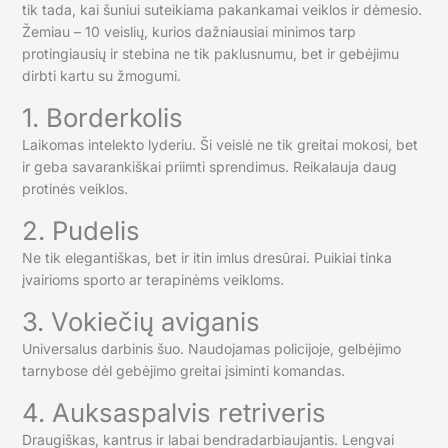
tik tada, kai šuniui suteikiama pakankamai veiklos ir dėmesio.
Žemiau – 10 veislių, kurios dažniausiai minimos tarp
protingiausių ir stebina ne tik paklusnumu, bet ir gebėjimu
dirbti kartu su žmogumi.
1. Borderkolis
Laikomas intelekto lyderiu. Ši veislė ne tik greitai mokosi, bet
ir geba savarankiškai priimti sprendimus. Reikalauja daug
protinės veiklos.
2. Pudelis
Ne tik elegantiškas, bet ir itin imlus dresūrai. Puikiai tinka
įvairioms sporto ar terapinėms veikloms.
3. Vokiečių aviganis
Universalus darbinis šuo. Naudojamas policijoje, gelbėjimo
tarnybose dėl gebėjimo greitai įsiminti komandas.
4. Auksaspalvis retriveris
Draugiškas, kantrus ir labai bendradarbiaujantis. Lengvai