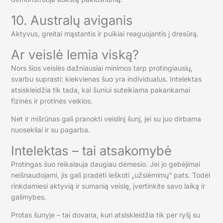
10. Australų aviganis
Aktyvus, greitai mąstantis ir puikiai reaguojantis į dresūrą.
Ar veislė lemia viską?
Nors šios veislės dažniausiai minimos tarp protingiausių,
svarbu suprasti: kiekvienas šuo yra individualus. Intelektas
atsiskleidžia tik tada, kai šuniui suteikiama pakankamai
fizinės ir protinės veiklos.
Net ir mišrūnas gali pranokti veislinį šunį, jei su juo dirbama
nuosekliai ir su pagarba.
Intelektas – tai atsakomybė
Protingas šuo reikalauja daugiau dėmesio. Jei jo gebėjimai
neišnaudojami, jis gali pradėti ieškoti „užsiėmimų“ pats. Todėl
rinkdamiesi aktyvią ir sumanią veislę, įvertinkite savo laiką ir
galimybes.
Protas šunyje – tai dovana, kuri atsiskleidžia tik per ryšį su