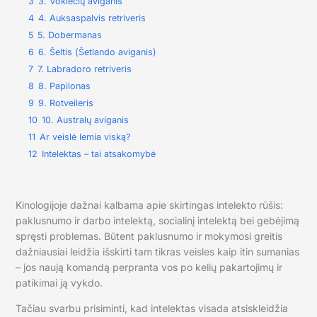
3
3. Vokiečių aviganis
4
4. Auksaspalvis retriveris
5
5. Dobermanas
6
6. Šeltis (Šetlando aviganis)
7
7. Labradoro retriveris
8
8. Papilonas
9
9. Rotveileris
10
10. Australų aviganis
11
Ar veislė lemia viską?
12
Intelektas – tai atsakomybė
Kinologijoje dažnai kalbama apie skirtingas intelekto rūšis:
paklusnumo ir darbo intelektą, socialinį intelektą bei gebėjimą
spręsti problemas. Būtent paklusnumo ir mokymosi greitis
dažniausiai leidžia išskirti tam tikras veisles kaip itin sumanias
– jos naują komandą perpranta vos po kelių pakartojimų ir
patikimai ją vykdo.
Tačiau svarbu prisiminti, kad intelektas visada atsiskleidžia