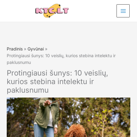
Pereiti
prie
turinio
Pradinis
Gyvūnai
Protingiausi šunys: 10 veislių, kurios stebina intelektu ir
paklusnumu
Protingiausi šunys: 10 veislių,
kurios stebina intelektu ir
paklusnumu