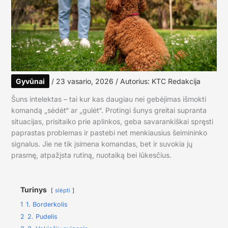
Gyvūnai
/
23 vasario, 2026
/ Autorius:
KTC Redakcija
Šuns intelektas – tai kur kas daugiau nei gebėjimas išmokti
komandą „sėdėt“ ar „gulėt“. Protingi šunys greitai supranta
situacijas, prisitaiko prie aplinkos, geba savarankiškai spręsti
paprastas problemas ir pastebi net menkiausius šeimininko
signalus. Jie ne tik įsimena komandas, bet ir suvokia jų
prasmę, atpažįsta rutiną, nuotaiką bei lūkesčius.
Turinys
slėpti
1
1. Borderkolis
2
2. Pudelis