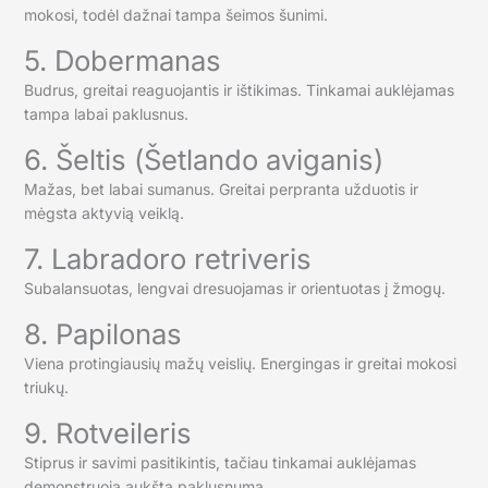
mokosi, todėl dažnai tampa šeimos šunimi.
5. Dobermanas
Budrus, greitai reaguojantis ir ištikimas. Tinkamai auklėjamas
tampa labai paklusnus.
6. Šeltis (Šetlando aviganis)
Mažas, bet labai sumanus. Greitai perpranta užduotis ir
mėgsta aktyvią veiklą.
7. Labradoro retriveris
Subalansuotas, lengvai dresuojamas ir orientuotas į žmogų.
8. Papilonas
Viena protingiausių mažų veislių. Energingas ir greitai mokosi
triukų.
9. Rotveileris
Stiprus ir savimi pasitikintis, tačiau tinkamai auklėjamas
demonstruoja aukštą paklusnumą.