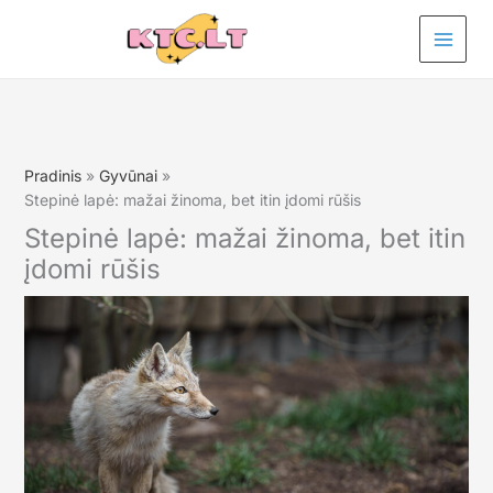
Pereiti
prie
turinio
Pradinis
Gyvūnai
Stepinė lapė: mažai žinoma, bet itin įdomi rūšis
Stepinė lapė: mažai žinoma, bet itin
įdomi rūšis