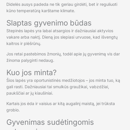
Didelės ausys padeda ne tik geriau girdėti, bet ir reguliuoti
kūno temperatūrą karštame klimate.
Slaptas gyvenimo būdas
Stepinės lapės yra labai atsargios ir dažniausiai aktyvios
vakare arba naktį. Dieną jos slepiasi urvuose, kad išvengtų
kaitros ir plėšrūnų.
Jos retai pastebimos žmonių, todėl apie jų gyvenimą vis dar
žinoma palyginti nedaug.
Kuo jos minta?
Šios lapės yra oportunistinės medžiotojos – jos minta tuo, ką
gali rasti. Dažniausiai tai smulkūs graužikai, vabzdžiai,
paukščiai ar jų kiaušiniai.
Kartais jos ėda ir vaisius ar kitą augalinį maistą, jei trūksta
grobio.
Gyvenimas sudėtingomis