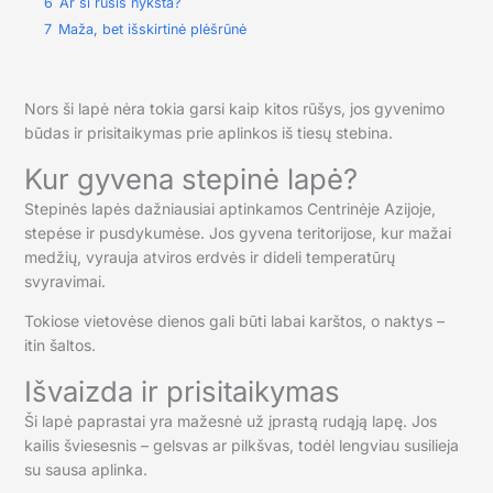
6
Ar ši rūšis nyksta?
7
Maža, bet išskirtinė plėšrūnė
Nors ši lapė nėra tokia garsi kaip kitos rūšys, jos gyvenimo
būdas ir prisitaikymas prie aplinkos iš tiesų stebina.
Kur gyvena stepinė lapė?
Stepinės lapės dažniausiai aptinkamos Centrinėje Azijoje,
stepėse ir pusdykumėse. Jos gyvena teritorijose, kur mažai
medžių, vyrauja atviros erdvės ir dideli temperatūrų
svyravimai.
Tokiose vietovėse dienos gali būti labai karštos, o naktys –
itin šaltos.
Išvaizda ir prisitaikymas
Ši lapė paprastai yra mažesnė už įprastą rudąją lapę. Jos
kailis šviesesnis – gelsvas ar pilkšvas, todėl lengviau susilieja
su sausa aplinka.