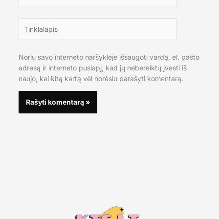
Tinklalapis
Noriu savo interneto naršyklėje išsaugoti vardą, el. pašto
adresą ir interneto puslapį, kad jų nebereiktų įvesti iš
naujo, kai kitą kartą vėl norėsiu parašyti komentarą.