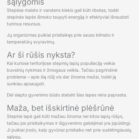
sąlygomis
Stepėse maisto ir vandens kiekis gali būti ribotas, todėl
stepinės lapės išmoko taupyti energiją ir efektyviai išnaudoti
turimus resursus.
Jų organizmas puikiai prisitaikęs prie sauso klimato ir
temperatūrų svyravimų.
Ar ši rūšis nyksta?
Kai kuriose teritorijose stepinių lapių populiaciją veikia
buveinių nykimas ir žmogaus veikla. Tačiau pagrindinė
problema – apie šią rūšį vis dar žinoma mažai, todėl ją
sunkiau apsaugoti.
Dėl slapto gyvenimo būdo stebėti šias lapes nėra paprasta.
Maža, bet išskirtinė plėšrūnė
Stepinė lapė gali būti mažiau žinoma nei kitos lapių rūšys,
tačiau jos prisitaikymas ir išgyvenimo gebėjimai yra įspūdingi.
Ji puikiai įrodo, kaip gyvūnai prisitaiko net prie sudėtingiausių
sąlygų.