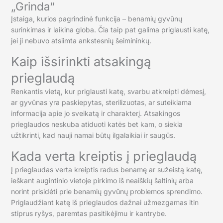
„Grinda“
Įstaiga, kurios pagrindinė funkcija – benamių gyvūnų
surinkimas ir laikina globa. Čia taip pat galima priglausti katę,
jei ji nebuvo atsiimta ankstesnių šeimininkų.
Kaip išsirinkti atsakingą
prieglaudą
Renkantis vietą, kur priglausti katę, svarbu atkreipti dėmesį,
ar gyvūnas yra paskiepytas, sterilizuotas, ar suteikiama
informacija apie jo sveikatą ir charakterį. Atsakingos
prieglaudos neskuba atiduoti katės bet kam, o siekia
užtikrinti, kad nauji namai būtų ilgalaikiai ir saugūs.
Kada verta kreiptis į prieglaudą
Į prieglaudas verta kreiptis radus benamę ar sužeistą katę,
ieškant augintinio vietoje pirkimo iš neaiškių šaltinių arba
norint prisidėti prie benamių gyvūnų problemos sprendimo.
Priglaudžiant katę iš prieglaudos dažnai užmezgamas itin
stiprus ryšys, paremtas pasitikėjimu ir kantrybe.