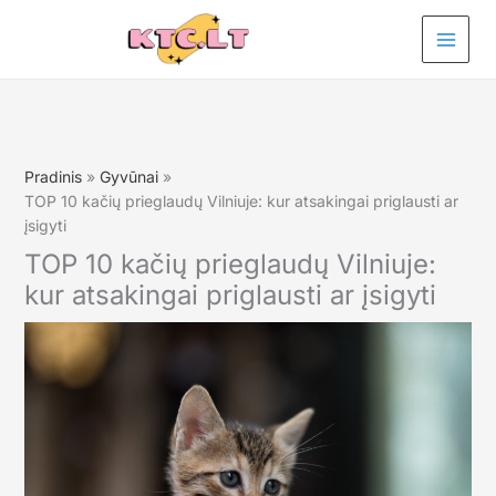
Pereiti
prie
turinio
Pradinis
Gyvūnai
TOP 10 kačių prieglaudų Vilniuje: kur atsakingai priglausti ar
įsigyti
TOP 10 kačių prieglaudų Vilniuje:
kur atsakingai priglausti ar įsigyti