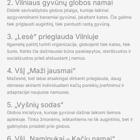
2. Vilniaus gyvūnų globos namai
Didelė savivaldybės globos įstaiga, kurioje laikinai
apgyvendinami benamiai gyvūnai, įskaitant kates. Čia galima
tiek priglausti augintinį, tiek perduoti rastą gyvūną.
3. „Lesė“ prieglauda Vilniuje
Ilgametę patirtį turinti organizacija, globojanti tiek kates, tiek
šunis. Katės čia dažniausiai būna paskiepytos, sterilizuotos ir
socializuotos prieš atiduodant į namus.
4. VšĮ „Maži jausmai“
Mažesnė, bet labai atsakingai dirbanti prieglauda, daug
dėmesio skirianti individualiam kačių poreikių įvertinimui ir
adaptacijai naujuose namuose.
5. „Vyšnių sodas“
Globos iniciatyva, kurioje gyvūnai dažnai laikomi šeimos
aplinkoje. Tinka žmonėms, ieškantiems ne tik augintinio, bet ir
galimybės prisidėti prie globos.
6. VšĮ „Naminukai – Kačių namai“