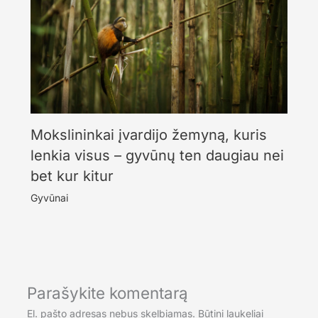
Mokslininkai įvardijo žemyną, kuris
lenkia visus – gyvūnų ten daugiau nei
bet kur kitur
Gyvūnai
Parašykite komentarą
El. pašto adresas nebus skelbiamas.
Būtini laukeliai