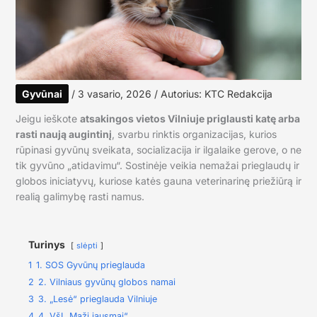
Gyvūnai
/
3 vasario, 2026
/ Autorius:
KTC Redakcija
Jeigu ieškote
atsakingos vietos Vilniuje priglausti katę arba
rasti naują augintinį
, svarbu rinktis organizacijas, kurios
rūpinasi gyvūnų sveikata, socializacija ir ilgalaike gerove, o ne
tik gyvūno „atidavimu“. Sostinėje veikia nemažai prieglaudų ir
globos iniciatyvų, kuriose katės gauna veterinarinę priežiūrą ir
realią galimybę rasti namus.
Turinys
slėpti
1
1. SOS Gyvūnų prieglauda
2
2. Vilniaus gyvūnų globos namai
3
3. „Lesė“ prieglauda Vilniuje
4
4. VšĮ „Maži jausmai“