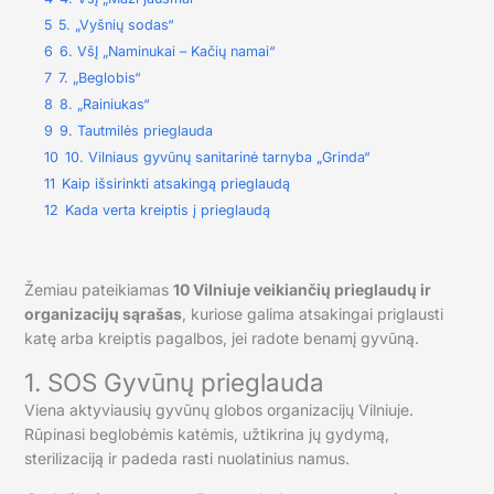
5
5. „Vyšnių sodas“
6
6. VšĮ „Naminukai – Kačių namai“
7
7. „Beglobis“
8
8. „Rainiukas“
9
9. Tautmilės prieglauda
10
10. Vilniaus gyvūnų sanitarinė tarnyba „Grinda“
11
Kaip išsirinkti atsakingą prieglaudą
12
Kada verta kreiptis į prieglaudą
Žemiau pateikiamas
10 Vilniuje veikiančių prieglaudų ir
organizacijų sąrašas
, kuriose galima atsakingai priglausti
katę arba kreiptis pagalbos, jei radote benamį gyvūną.
1. SOS Gyvūnų prieglauda
Viena aktyviausių gyvūnų globos organizacijų Vilniuje.
Rūpinasi beglobėmis katėmis, užtikrina jų gydymą,
sterilizaciją ir padeda rasti nuolatinius namus.