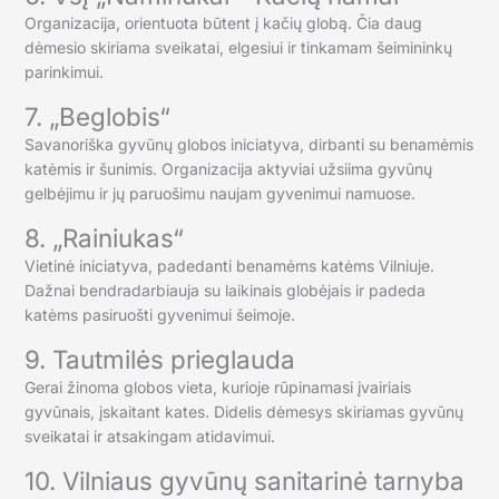
Organizacija, orientuota būtent į kačių globą. Čia daug
dėmesio skiriama sveikatai, elgesiui ir tinkamam šeimininkų
parinkimui.
7. „Beglobis“
Savanoriška gyvūnų globos iniciatyva, dirbanti su benamėmis
katėmis ir šunimis. Organizacija aktyviai užsiima gyvūnų
gelbėjimu ir jų paruošimu naujam gyvenimui namuose.
8. „Rainiukas“
Vietinė iniciatyva, padedanti benamėms katėms Vilniuje.
Dažnai bendradarbiauja su laikinais globėjais ir padeda
katėms pasiruošti gyvenimui šeimoje.
9. Tautmilės prieglauda
Gerai žinoma globos vieta, kurioje rūpinamasi įvairiais
gyvūnais, įskaitant kates. Didelis dėmesys skiriamas gyvūnų
sveikatai ir atsakingam atidavimui.
10. Vilniaus gyvūnų sanitarinė tarnyba