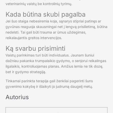
veterinarinių vaistų be kontrolinių tyrimų.
Kada būtina skubi pagalba
Jei šuo staiga nebesiremia koja, sąnarys stipriai patinęs ar
gyvūnas reaguoja skausmingai net į lengvą prisilietimą, būtina
nedelsti. Tai gali būti trauma ar ūmus uždegimas,
reikalaujantis greitos intervencijos.
Ką svarbu prisiminti
Vaistų parinkimas turi būti individualus. Jaunam šuniui
dažniau pakanka trumpalaikio gydymo, o senjorui reikalingas
ilgalaikis, kontroliuojamas planas. Amžius lemia ne tik dozę,
bet ir gydymo strategiją.
Tinkamai parinkta terapija gali ženkliai pagerinti šuns
gyvenimo kokybę ir išlaikyti jo judrumą daugelį metų.
Autorius