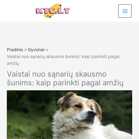
Pereiti
prie
turinio
Pradinis
Gyvūnai
Vaistai nuo sąnarių skausmo šunims: kaip parinkti pagal
amžių
Vaistai nuo sąnarių skausmo
šunims: kaip parinkti pagal amžių