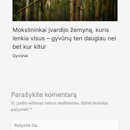
Mokslininkai įvardijo žemyną, kuris
lenkia visus – gyvūnų ten daugiau nei
bet kur kitur
Gyvūnai
Parašykite komentarą
El. pašto adresas nebus skelbiamas.
Būtini laukeliai
pažymėti
*
Rašykite
čia...