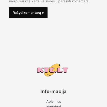
naujo, kai kitą kartą vėl norėsiu parašyti komentarą.
Informacija
Apie mus
Kontaktai