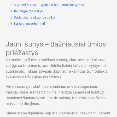
3
Vyresni šunys – ilgalaikis skausmo valdymas
4
Ko negalima daryti
5
Kada būtina skubi pagalba
6
Ką svarbu prisiminti
Jauni šunys – dažniausiai ūmios
priežastys
Iki maždaug 5 metų amžiaus sąnarių skausmas dažniausiai
susijęs su traumomis, per dideliu fiziniu krūviu ar vystymosi
sutrikimais. Tokiais atvejais dažniau reikalingas trumpalaikis
skausmo ir uždegimo mažinimas.
Veterinaras gali skirti nesteroidinius priešuždegiminius
vaistus, kurie sumažina tinimą ir leidžia sąnariui atsistatyti.
Jauniems šunims svarbu ne tik vaistai, bet ir laikinas fizinio
aktyvumo ribojimas.
Šiame etape ilgalaikiai papildai dažniausiai neskiriami, nebent