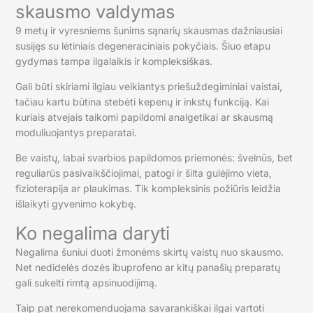
skausmo valdymas
9 metų ir vyresniems šunims sąnarių skausmas dažniausiai
susijęs su lėtiniais degeneraciniais pokyčiais. Šiuo etapu
gydymas tampa ilgalaikis ir kompleksiškas.
Gali būti skiriami ilgiau veikiantys priešuždegiminiai vaistai,
tačiau kartu būtina stebėti kepenų ir inkstų funkciją. Kai
kuriais atvejais taikomi papildomi analgetikai ar skausmą
moduliuojantys preparatai.
Be vaistų, labai svarbios papildomos priemonės: švelnūs, bet
reguliarūs pasivaikščiojimai, patogi ir šilta gulėjimo vieta,
fizioterapija ar plaukimas. Tik kompleksinis požiūris leidžia
išlaikyti gyvenimo kokybę.
Ko negalima daryti
Negalima šuniui duoti žmonėms skirtų vaistų nuo skausmo.
Net nedidelės dozės ibuprofeno ar kitų panašių preparatų
gali sukelti rimtą apsinuodijimą.
Taip pat nerekomenduojama savarankiškai ilgai vartoti