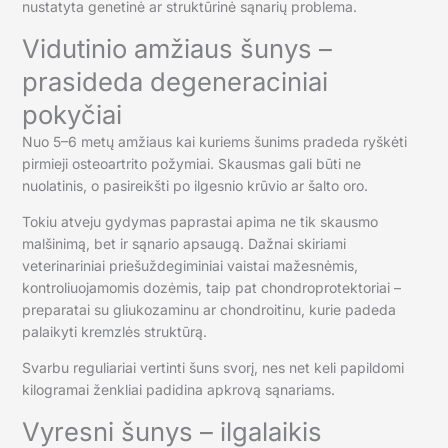
nustatyta genetinė ar struktūrinė sąnarių problema.
Vidutinio amžiaus šunys –
prasideda degeneraciniai
pokyčiai
Nuo 5–6 metų amžiaus kai kuriems šunims pradeda ryškėti
pirmieji osteoartrito požymiai. Skausmas gali būti ne
nuolatinis, o pasireikšti po ilgesnio krūvio ar šalto oro.
Tokiu atveju gydymas paprastai apima ne tik skausmo
malšinimą, bet ir sąnario apsaugą. Dažnai skiriami
veterinariniai priešuždegiminiai vaistai mažesnėmis,
kontroliuojamomis dozėmis, taip pat chondroprotektoriai –
preparatai su gliukozaminu ar chondroitinu, kurie padeda
palaikyti kremzlės struktūrą.
Svarbu reguliariai vertinti šuns svorį, nes net keli papildomi
kilogramai ženkliai padidina apkrovą sąnariams.
Vyresni šunys – ilgalaikis