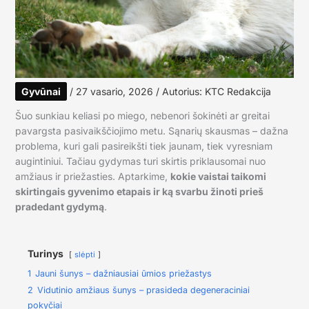
Gyvūnai
/
27 vasario, 2026
/ Autorius:
KTC Redakcija
Šuo sunkiau keliasi po miego, nebenori šokinėti ar greitai
pavargsta pasivaikščiojimo metu. Sąnarių skausmas – dažna
problema, kuri gali pasireikšti tiek jaunam, tiek vyresniam
augintiniui. Tačiau gydymas turi skirtis priklausomai nuo
amžiaus ir priežasties. Aptarkime,
kokie vaistai taikomi
skirtingais gyvenimo etapais ir ką svarbu žinoti prieš
pradedant gydymą
.
Turinys
slėpti
1
Jauni šunys – dažniausiai ūmios priežastys
2
Vidutinio amžiaus šunys – prasideda degeneraciniai
pokyčiai