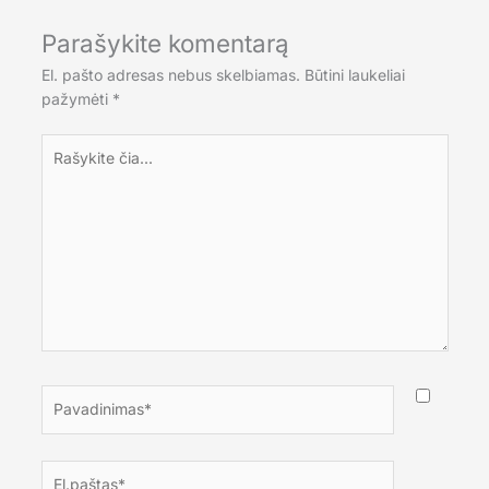
Parašykite komentarą
El. pašto adresas nebus skelbiamas.
Būtini laukeliai
pažymėti
*
Rašykite
čia...
Pavadinimas*
El.paštas*