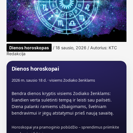
Dienos horoskopas
/
18 sausio, 2026
/ Autorius:
KTC
Redakcija
Dienos horoskopai
2026 m. sausio 18 d. · visiems Zodiako ženklams
Bendra dienos kryptis visiems Zodiako ženklams:
šiandien verta sulėtinti tempą ir leisti sau pailsėti.
Diena palanki ramiems užbaigimams, švelniam
bendravimui ir jėgų atstatymui prieš naują savaitę.
Horoskopai yra pramoginio pobūdžio – sprendimus priimkite