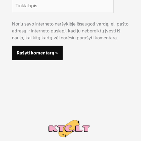
Tinklalapis
Noriu savo interneto naršyklėje išsaugoti vardą, el. pašto
adresą ir interneto puslapį, kad jų nebereiktų įvesti iš
naujo, kai kitą kartą vėl norėsiu parašyti komentarą.