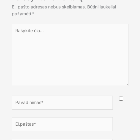
El. pašto adresas nebus skelbiamas.
Būtini laukeliai
pažymėti
*
Rašykite
čia...
Pavadinimas*
El.paštas*