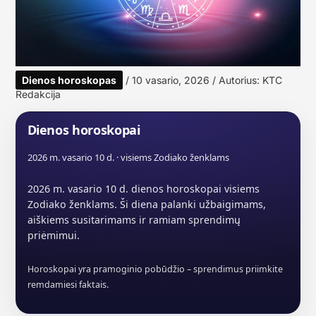
Dienos horoskopas
/
10 vasario, 2026
/ Autorius:
KTC
Redakcija
Dienos horoskopai
2026 m. vasario 10 d. · visiems Zodiako ženklams
2026 m. vasario 10 d. dienos horoskopai visiems
Zodiako ženklams. Ši diena palanki užbaigimams,
aiškiems susitarimams ir ramiam sprendimų
priėmimui.
Horoskopai yra pramoginio pobūdžio – sprendimus priimkite
remdamiesi faktais.