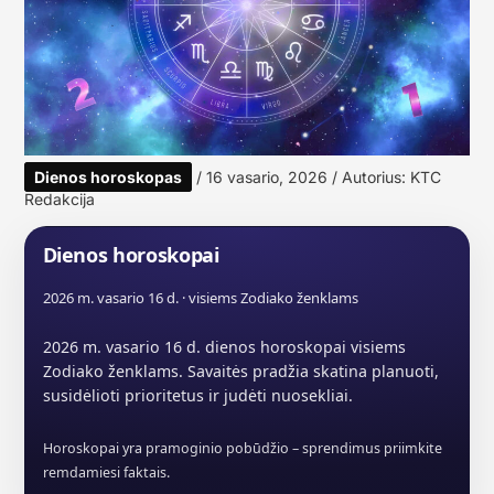
Dienos horoskopas
/
16 vasario, 2026
/ Autorius:
KTC
Redakcija
Dienos horoskopai
2026 m. vasario 16 d. · visiems Zodiako ženklams
2026 m. vasario 16 d. dienos horoskopai visiems
Zodiako ženklams. Savaitės pradžia skatina planuoti,
susidėlioti prioritetus ir judėti nuosekliai.
Horoskopai yra pramoginio pobūdžio – sprendimus priimkite
remdamiesi faktais.