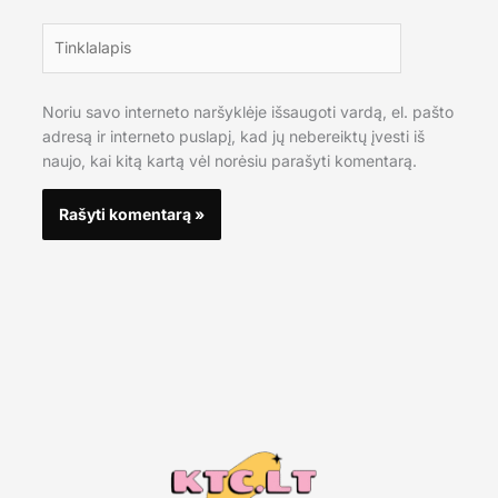
Tinklalapis
Noriu savo interneto naršyklėje išsaugoti vardą, el. pašto
adresą ir interneto puslapį, kad jų nebereiktų įvesti iš
naujo, kai kitą kartą vėl norėsiu parašyti komentarą.