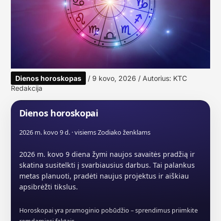
Dienos horoskopas
/
9 kovo, 2026
/ Autorius:
KTC
Redakcija
Dienos horoskopai
2026 m. kovo 9 d. · visiems Zodiako ženklams
2026 m. kovo 9 diena žymi naujos savaitės pradžią ir
skatina susitelkti į svarbiausius darbus. Tai palankus
metas planuoti, pradėti naujus projektus ir aiškiau
apsibrėžti tikslus.
Horoskopai yra pramoginio pobūdžio – sprendimus priimkite