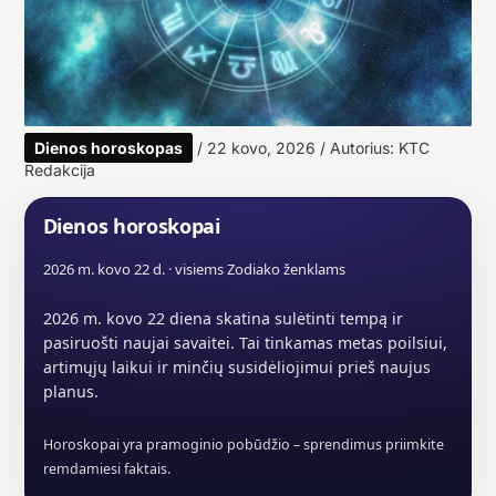
Dienos horoskopas
/
22 kovo, 2026
/ Autorius:
KTC
Redakcija
Dienos horoskopai
2026 m. kovo 22 d. · visiems Zodiako ženklams
2026 m. kovo 22 diena skatina sulėtinti tempą ir
pasiruošti naujai savaitei. Tai tinkamas metas poilsiui,
artimųjų laikui ir minčių susidėliojimui prieš naujus
planus.
Horoskopai yra pramoginio pobūdžio – sprendimus priimkite
remdamiesi faktais.