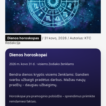
Dienos horoskopas
/
31 kovo, 2026
/ Autorius:
KTC
Redakcija
Dienos horoskopai
2026 m. kovo 31 d. · visiems Zodiako ženklams
Bendra dienos kryptis visiems ženklams: šiandien
svarbu užbaigti pradėtus darbus. Mažiau naujų
pradžių – daugiau užbaigimų.
Horoskopai yra pramoginio pobūdžio – sprendimus priimkite
remdamiesi faktais.