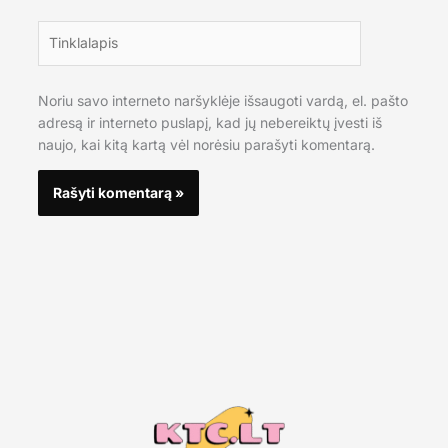
Tinklalapis
Noriu savo interneto naršyklėje išsaugoti vardą, el. pašto
adresą ir interneto puslapį, kad jų nebereiktų įvesti iš
naujo, kai kitą kartą vėl norėsiu parašyti komentarą.