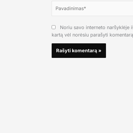
Pavadinimas*
Noriu savo interneto naršyklėje iš
kartą vėl norėsiu parašyti komentarą