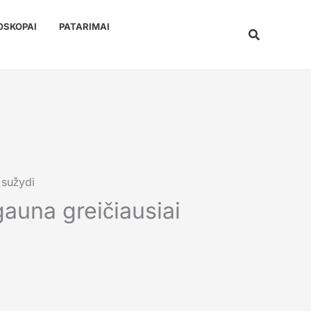
OSKOPAI
PATARIMAI
Paieška
 sužydi
gauna greičiausiai