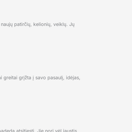
naujų patirčių, kelionių, veiklų. Jų
greitai grįžta į savo pasaulį, idėjas,
deda atsitiesti. Jie nori vėl jaustis