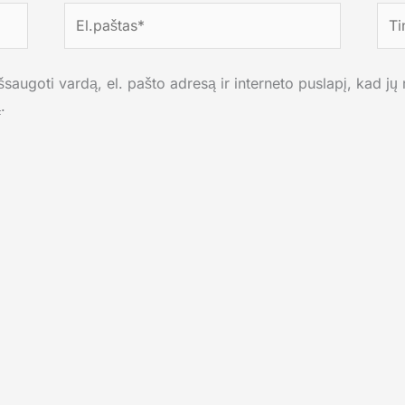
El.paštas*
Tink
saugoti vardą, el. pašto adresą ir interneto puslapį, kad jų n
.