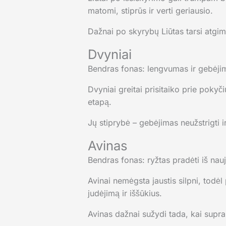
matomi, stiprūs ir verti geriausio.
Dažnai po skyrybų Liūtas tarsi atgims
Dvyniai
Bendras fonas: lengvumas ir gebėjima
Dvyniai greitai prisitaiko prie pokyči
etapą.
Jų stiprybė – gebėjimas neužstrigti i
Avinas
Bendras fonas: ryžtas pradėti iš nauj
Avinai nemėgsta jaustis silpni, todėl
judėjimą ir iššūkius.
Avinas dažnai sužydi tada, kai supr