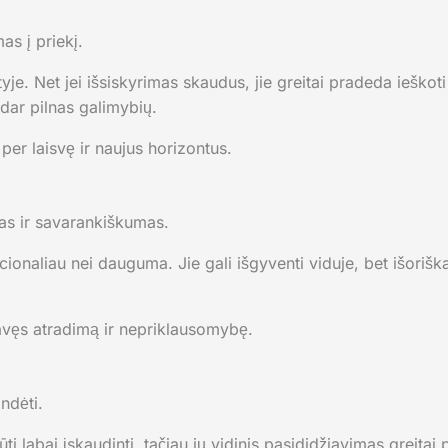
as į priekį.
tyje. Net jei išsiskyrimas skaudus, jie greitai pradeda ieškoti 
dar pilnas galimybių.
per laisvę ir naujus horizontus.
as ir savarankiškumas.
onaliau nei dauguma. Jie gali išgyventi viduje, bet išoriškai 
avęs atradimą ir nepriklausomybę.
ndėti.
i labai įskaudinti, tačiau jų vidinis pasididžiavimas greitai pa