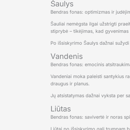
Šaulys
Bendras fonas: optimizmas ir judėjim
Šauliai nemėgsta ilgai užstrigti praei
stiprybė – tikėjimas, kad gyvenimas 
Po išsiskyrimo Šaulys dažnai sužydi 
Vandenis
Bendras fonas: emocinis atsitraukim
Vandeniai moka paleisti santykius raci
draugus ir planus.
Jų atsistatymas dažnai vyksta per s
Liūtas
Bendras fonas: savivertė ir noras spi
Liūtai po išsiskyrimo gali trumpam būt