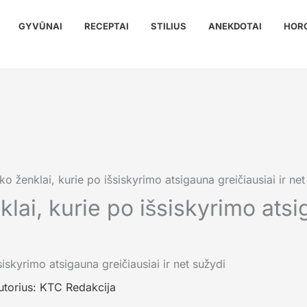
GYVŪNAI
RECEPTAI
STILIUS
ANEKDOTAI
HOR
o ženklai, kurie po išsiskyrimo atsigauna greičiausiai ir net
lai, kurie po išsiskyrimo atsi
utorius:
KTC Redakcija