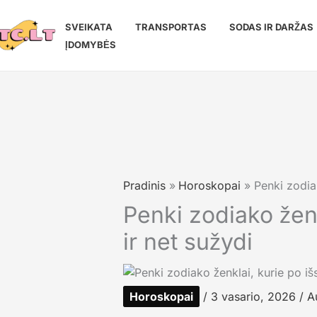
Pereiti
prie
SVEIKATA
TRANSPORTAS
SODAS IR DARŽAS
turinio
ĮDOMYBĖS
Pradinis
Horoskopai
Penki zodiak
Penki zodiako ženk
ir net sužydi
Horoskopai
/
3 vasario, 2026
/ A