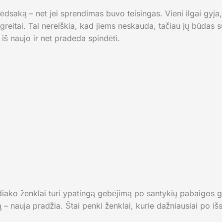
dsaką – net jei sprendimas buvo teisingas. Vieni ilgai gyja, 
 greitai. Tai nereiškia, kad jiems neskauda, tačiau jų būdas 
 iš naujo ir net pradeda spindėti.
diako ženklai turi ypatingą gebėjimą po santykių pabaigos gre
 nauja pradžia. Štai penki ženklai, kurie dažniausiai po išs