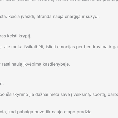
ta: keičia įvaizdį, atranda naują energiją ir sužydi.
s keisti kryptį.
ų. Jie moka išsikalbėti, išlieti emocijas per bendravimą ir ga
r rasti naują įkvėpimą kasdienybėje.
o.
 po išsiskyrimo jie dažnai meta save į veiksmą: sportą, darbą
anta, kad pabaiga buvo tik naujo etapo pradžia.