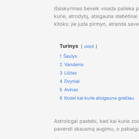
Išsiskyrimas beveik visada palieka pė
kurie, atrodytų, atsigauna stebėtinai
kitoks: jie juda pirmyn, atranda save
Turinys
slėpti
1
Šaulys
2
Vandenis
3
Liūtas
4
Dvyniai
5
Avinas
6
Kodėl kai kurie atsigauna greičiau
Astrologai pastebi, kad kai kurie zo
paversti skausmą augimu, o pabaigą –