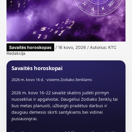
Savaitės horoskopas
/
16 kovo, 2026
/ Autorius:
KTC
Redakcija
Savaitės horoskopai
2026 m. kovo 16 d. · visiems Zodiako ženklams
2026 m. kovo 16–22 savaitė skatins judėti pirmyn
nuosekliai ir apgalvotai. Daugeliui Zodiako ženklų tai
bus metas planuoti, užbaigti pradėtus darbus ir
daugiau dėmesio skirti santykiams bei vidinei
pusiausvyrai.