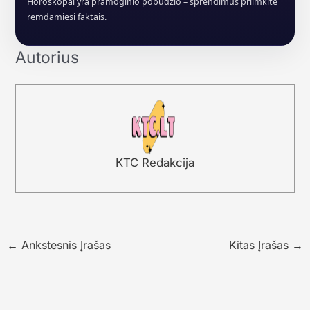
Horoskopai yra pramoginio pobūdžio – sprendimus priimkite
remdamiesi faktais.
Autorius
KTC Redakcija
←
Ankstesnis Įrašas
Kitas Įrašas
→