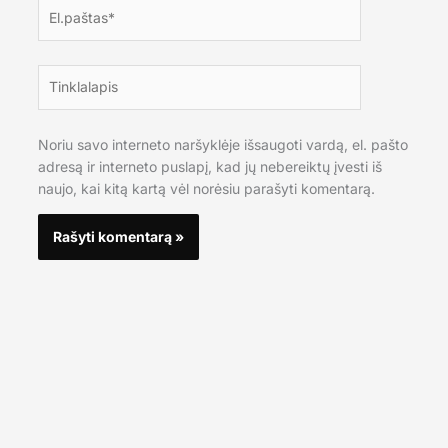
El.paštas*
Tinklalapis
Noriu savo interneto naršyklėje išsaugoti vardą, el. pašto
adresą ir interneto puslapį, kad jų nebereiktų įvesti iš
naujo, kai kitą kartą vėl norėsiu parašyti komentarą.