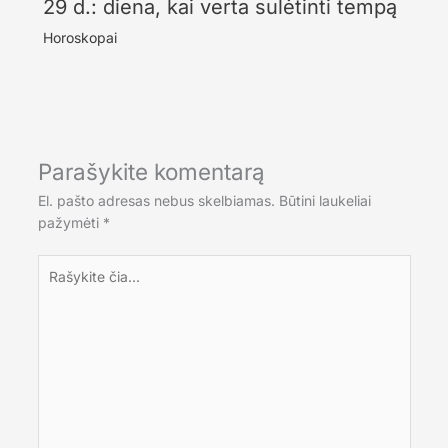
29 d.: diena, kai verta sulėtinti tempą
Horoskopai
Parašykite komentarą
El. pašto adresas nebus skelbiamas.
Būtini laukeliai
pažymėti
*
Rašykite
čia...