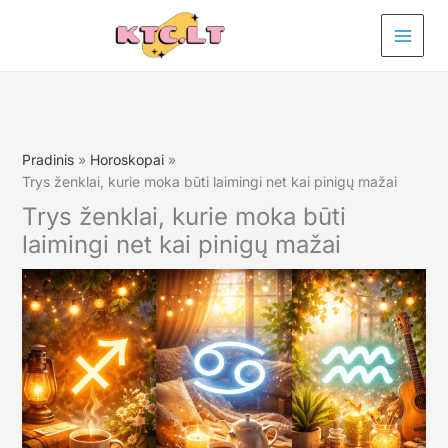
Pereiti
prie
turinio
Pradinis
Horoskopai
Trys ženklai, kurie moka būti laimingi net kai pinigų mažai
Trys ženklai, kurie moka būti
laimingi net kai pinigų mažai