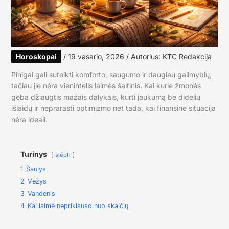
Horoskopai
/
19 vasario, 2026
/ Autorius:
KTC Redakcija
Pinigai gali suteikti komforto, saugumo ir daugiau galimybių,
tačiau jie nėra vienintelis laimės šaltinis. Kai kurie žmonės
geba džiaugtis mažais dalykais, kurti jaukumą be didelių
išlaidų ir neprarasti optimizmo net tada, kai finansinė situacija
nėra ideali.
Turinys
slėpti
1
Šaulys
2
Vėžys
3
Vandenis
4
Kai laimė nepriklauso nuo skaičių