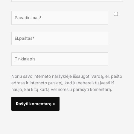
Pavadinimas*
El.paštas*
Tinklalapis
Noriu savo interneto naršyklėje išsaugoti vardą, el. pašto
adresą ir interneto puslapį, kad jų nebereiktų įvesti iš
naujo, kai kitą kartą vėl norėsiu parašyti komentarą.