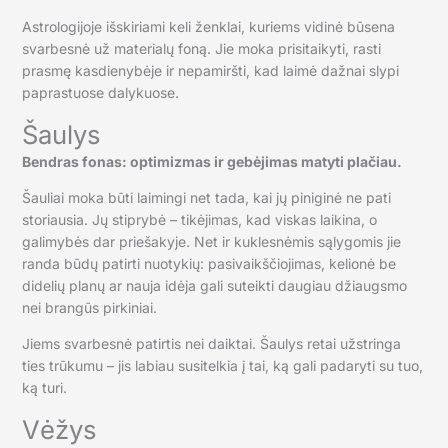
Astrologijoje išskiriami keli ženklai, kuriems vidinė būsena
svarbesnė už materialų foną. Jie moka prisitaikyti, rasti
prasmę kasdienybėje ir nepamiršti, kad laimė dažnai slypi
paprastuose dalykuose.
Šaulys
Bendras fonas: optimizmas ir gebėjimas matyti plačiau.
Šauliai moka būti laimingi net tada, kai jų piniginė ne pati
storiausia. Jų stiprybė – tikėjimas, kad viskas laikina, o
galimybės dar priešakyje. Net ir kuklesnėmis sąlygomis jie
randa būdų patirti nuotykių: pasivaikščiojimas, kelionė be
didelių planų ar nauja idėja gali suteikti daugiau džiaugsmo
nei brangūs pirkiniai.
Jiems svarbesnė patirtis nei daiktai. Šaulys retai užstringa
ties trūkumu – jis labiau susitelkia į tai, ką gali padaryti su tuo,
ką turi.
Vėžys