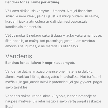
Bendras fonas: laimė per artumą.
Vėžiams didžiausia vertybė – žmonės. Net jei finansinė
situacija nėra ideali, jie gali jaustis laimingi būdami su šeima,
kurdami jaukią atmosferą ar dalindamiesi paprastais
kasdieniais momentais.
Vėžys moka iš nedaug sukurti daug – jaukų vakarą namuose,
šiltą pokalbį ar mažą, bet prasmingą gestą. Jam svarbus
emocinis saugumas, o ne materialus blizgesys.
Vandenis
Bendras fonas: laisvė ir nepriklausomybė.
Vandeniai dažnai mažiau prisirišę prie materialių dalykų.
Jiems svarbiau idėjos, draugystės ir saviraiška. Net turėdami
mažiau, jie gali jaustis laisvi ir patenkinti, jei gali gyventi pagal
savo taisykles.
Vandenis dažnai randa laimę kūryboje, bendruomenėje ar
naujose mintyse. Jis retai matuoja savo vertę pagal sąskaitos
likutį.