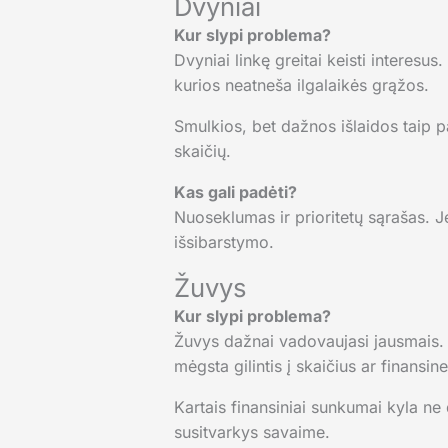
Dvyniai
Kur slypi problema?
Dvyniai linkę greitai keisti interesus
kurios neatneša ilgalaikės grąžos.
Smulkios, bet dažnos išlaidos taip p
skaičių.
Kas gali padėti?
Nuoseklumas ir prioritetų sąrašas. Je
išsibarstymo.
Žuvys
Kur slypi problema?
Žuvys dažnai vadovaujasi jausmais. J
mėgsta gilintis į skaičius ar finansin
Kartais finansiniai sunkumai kyla ne 
susitvarkys savaime.