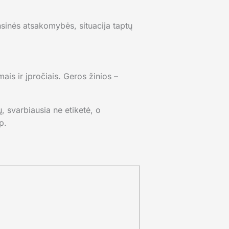
nsinės atsakomybės, situacija taptų
ais ir įpročiais. Geros žinios –
, svarbiausia ne etiketė, o
p.