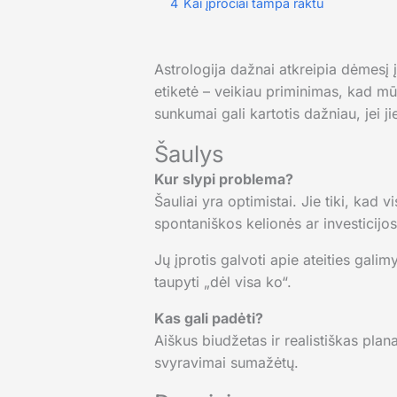
4
Kai įpročiai tampa raktu
Astrologija dažnai atkreipia dėmesį 
etiketė – veikiau priminimas, kad mūs
sunkumai gali kartotis dažniau, jei j
Šaulys
Kur slypi problema?
Šauliai yra optimistai. Jie tiki, kad 
spontaniškos kelionės ar investicijos
Jų įprotis galvoti apie ateities galim
taupyti „dėl visa ko“.
Kas gali padėti?
Aiškus biudžetas ir realistiškas plan
svyravimai sumažėtų.