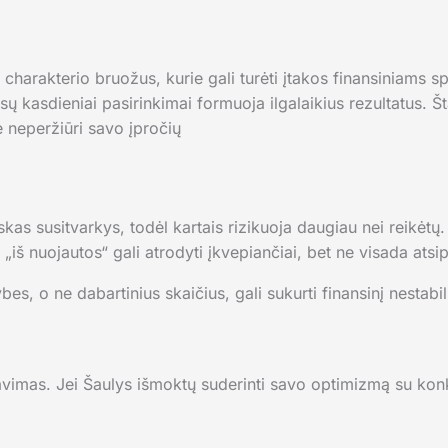
į charakterio bruožus, kurie gali turėti įtakos finansiniams
ų kasdieniai pasirinkimai formuoja ilgalaikius rezultatus. Šta
ie neperžiūri savo įpročių
viskas susitvarkys, todėl kartais rizikuoja daugiau nei reikėt
 „iš nuojautos“ gali atrodyti įkvepiančiai, bet ne visada atsi
ybes, o ne dabartinius skaičius, gali sukurti finansinį nestabi
avimas. Jei Šaulys išmoktų suderinti savo optimizmą su konkr