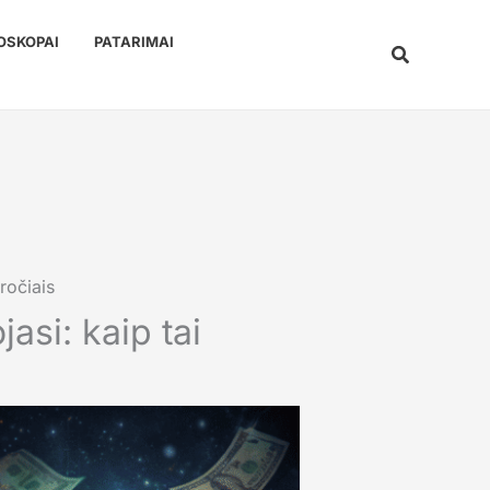
OSKOPAI
PATARIMAI
Paieška
ročiais
asi: kaip tai