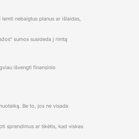
i lemti nebaigtus planus ar išlaidas,
mažos“ sumos susideda į rimtą
gviau išvengti finansinio
nuotaiką. Be to, jos ne visada
oti sprendimus ar tikėtis, kad viskas