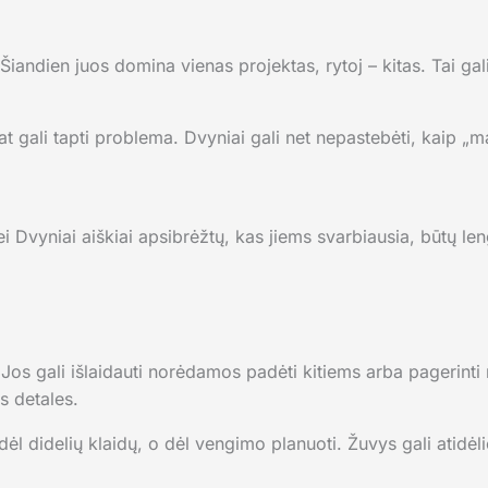
. Šiandien juos domina vienas projektas, rytoj – kitas. Tai gal
at gali tapti problema. Dvyniai gali net nepastebėti, kaip „
i Dvyniai aiškiai apsibrėžtų, kas jiems svarbiausia, būtų len
os gali išlaidauti norėdamos padėti kitiems arba pagerinti 
es detales.
dėl didelių klaidų, o dėl vengimo planuoti. Žuvys gali atidėli