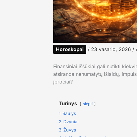
Horoskopai
/
23 vasario, 2026
/ 
Finansiniai iššūkiai gali nutikti kiek
atsiranda nenumatytų išlaidų, impulsy
įpročiai?
Turinys
slėpti
1
Šaulys
2
Dvyniai
3
Žuvys