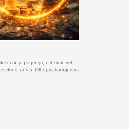
ik situacija pagerėja, netrukus vėl
 nesėkmė, ar vis dėlto pasikartojantys