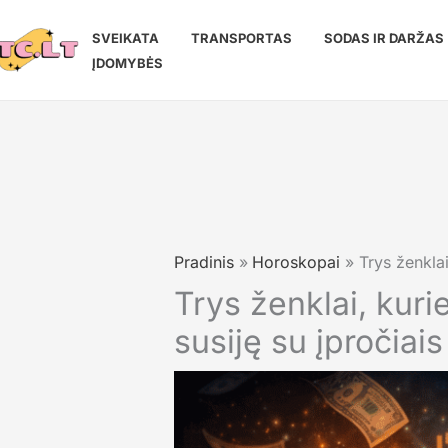
Pereiti
prie
SVEIKATA
TRANSPORTAS
SODAS IR DARŽAS
turinio
ĮDOMYBĖS
Pradinis
Horoskopai
Trys ženklai
Trys ženklai, kuri
susiję su įpročiais