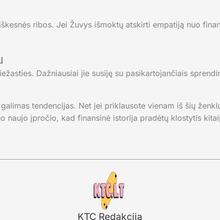
aiškesnės ribos. Jei Žuvys išmoktų atskirti empatiją nuo fina
u
iežasties. Dažniausiai jie susiję su pasikartojančiais sprendim
galimas tendencijas. Net jei priklausote vienam iš šių ženklų
naujo įpročio, kad finansinė istorija pradėtų klostytis kitai
KTC Redakcija