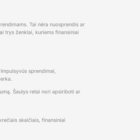
 sprendimams. Tai nėra nuosprendis ar
i trys ženklai, kuriems finansiniai
ų. Impulsyvūs sprendimai,
perka.
lumą. Šaulys retai nori apsiriboti ar
ečiais skaičiais, finansiniai