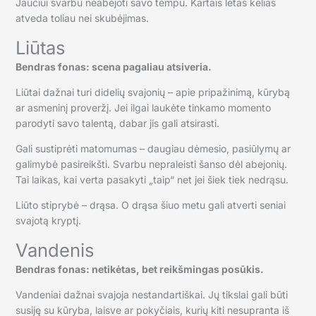
Jaučiui svarbu neabejoti savo tempu. Kartais lėtas kelias
atveda toliau nei skubėjimas.
Liūtas
Bendras fonas: scena pagaliau atsiveria.
Liūtai dažnai turi didelių svajonių – apie pripažinimą, kūrybą
ar asmeninį proveržį. Jei ilgai laukėte tinkamo momento
parodyti savo talentą, dabar jis gali atsirasti.
Gali sustiprėti matomumas – daugiau dėmesio, pasiūlymų ar
galimybė pasireikšti. Svarbu nepraleisti šanso dėl abejonių.
Tai laikas, kai verta pasakyti „taip“ net jei šiek tiek nedrąsu.
Liūto stiprybė – drąsa. O drąsa šiuo metu gali atverti seniai
svajotą kryptį.
Vandenis
Bendras fonas: netikėtas, bet reikšmingas posūkis.
Vandeniai dažnai svajoja nestandartiškai. Jų tikslai gali būti
susiję su kūryba, laisve ar pokyčiais, kurių kiti nesupranta iš