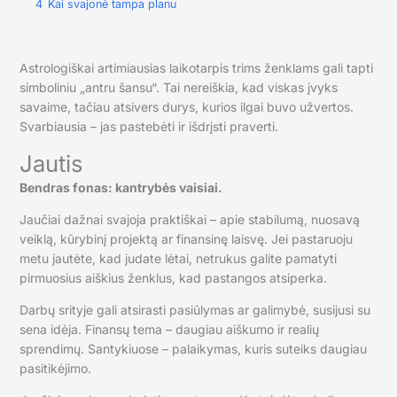
4
Kai svajonė tampa planu
Astrologiškai artimiausias laikotarpis trims ženklams gali tapti
simboliniu „antru šansu“. Tai nereiškia, kad viskas įvyks
savaime, tačiau atsivers durys, kurios ilgai buvo užvertos.
Svarbiausia – jas pastebėti ir išdrįsti praverti.
Jautis
Bendras fonas: kantrybės vaisiai.
Jaučiai dažnai svajoja praktiškai – apie stabilumą, nuosavą
veiklą, kūrybinį projektą ar finansinę laisvę. Jei pastaruoju
metu jautėte, kad judate lėtai, netrukus galite pamatyti
pirmuosius aiškius ženklus, kad pastangos atsiperka.
Darbų srityje gali atsirasti pasiūlymas ar galimybė, susijusi su
sena idėja. Finansų tema – daugiau aiškumo ir realių
sprendimų. Santykiuose – palaikymas, kuris suteiks daugiau
pasitikėjimo.