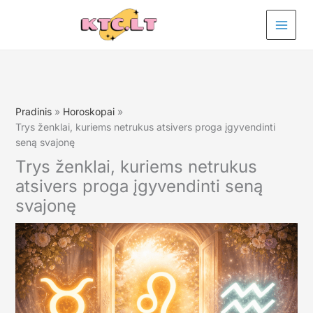
Pereiti
prie
turinio
Pradinis
Horoskopai
Trys ženklai, kuriems netrukus atsivers proga įgyvendinti
seną svajonę
Trys ženklai, kuriems netrukus
atsivers proga įgyvendinti seną
svajonę