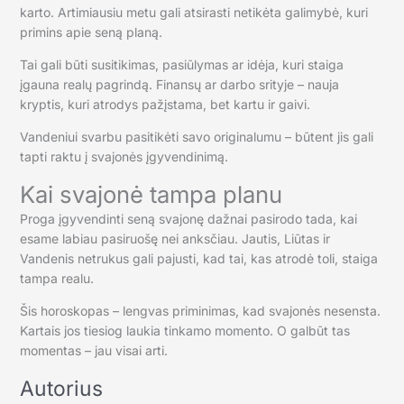
karto. Artimiausiu metu gali atsirasti netikėta galimybė, kuri
primins apie seną planą.
Tai gali būti susitikimas, pasiūlymas ar idėja, kuri staiga
įgauna realų pagrindą. Finansų ar darbo srityje – nauja
kryptis, kuri atrodys pažįstama, bet kartu ir gaivi.
Vandeniui svarbu pasitikėti savo originalumu – būtent jis gali
tapti raktu į svajonės įgyvendinimą.
Kai svajonė tampa planu
Proga įgyvendinti seną svajonę dažnai pasirodo tada, kai
esame labiau pasiruošę nei anksčiau. Jautis, Liūtas ir
Vandenis netrukus gali pajusti, kad tai, kas atrodė toli, staiga
tampa realu.
Šis horoskopas – lengvas priminimas, kad svajonės nesensta.
Kartais jos tiesiog laukia tinkamo momento. O galbūt tas
momentas – jau visai arti.
Autorius