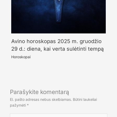
Avino horoskopas 2025 m. gruodžio
29 d.: diena, kai verta sulėtinti tempą
Horoskopai
Parašykite komentarą
El. pašto adresas nebus skelbiamas.
Būtini laukeliai
pažymėti
*
Rašykite