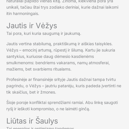
natūraliai papildo vienas kitą. Žinoma, kiekviena pora yra
unikali, tačiau štai trys zodiako deriniai, kurie dažnai laikomi
itin harmoningais.
Jautis ir Vėžys
Tai pora, kuri kuria saugumą ir jaukumą.
Jautis vertina stabilumą, praktiškumą ir aiškias taisykles.
Vėžys – emocinį artumą, rūpestį ir šilumą. Kartu jie sukuria
santykius, kuriuose daug dėmesio kasdienėms
smulkmenoms: bendriems vakarams, namų atmosferai,
mažiems, bet svarbiems ritualams.
Profesinėje ar finansinėje srityje Jautis dažnai tampa tvirtu
pagrindu, o Vėžys – jautriu patarėju, kuris padeda įvertinti ne
tik skaičius, bet ir žmones.
Šioje poroje konfliktai sprendžiami ramiai. Abu linkę saugoti
ryšį ir ieškoti kompromiso, o ne laimėti ginčą.
Liūtas ir Šaulys
Tai energijos ir optimizmo tandemas.