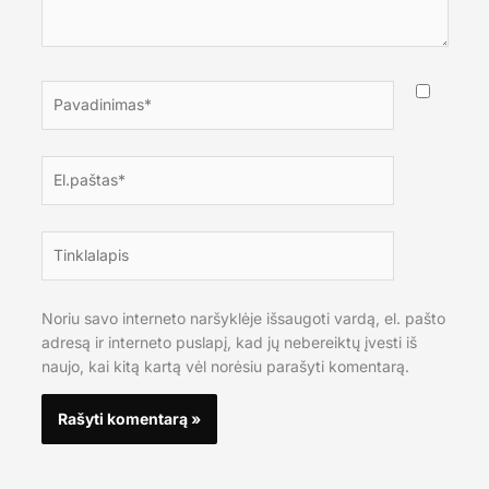
Pavadinimas*
El.paštas*
Tinklalapis
Noriu savo interneto naršyklėje išsaugoti vardą, el. pašto
adresą ir interneto puslapį, kad jų nebereiktų įvesti iš
naujo, kai kitą kartą vėl norėsiu parašyti komentarą.