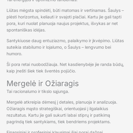
Liūtas mėgsta spindėti, būti matomas ir vertinamas. Šaulys –
plėsti horizontus, keliauti ir svajoti plačiai. Kartu jie gali tapti
pora, kuri nuolat planuoja naujus projektus, išvykas ar net
spontaniškas idėjas.
Santykiuose daug entuziazmo, palaikymo ir įkvėpimo. Liūtas
suteikia stabilumo ir lojalumo, o Šaulys – lengvumo bei
humoro.
Ši pora retai nuobodžiauja. Net kasdienybėje jie randa būdų,
kaip įnešti šiek tiek šventės pojūčio.
Mergelė ir Ožiaragis
Tai racionalumo ir tikslo sąjunga.
Mergelė atkreipia dėmesį į detales, planuoja ir analizuoja.
Ožiaragis mąsto strategiškai, orientuojasi į ilgalaikius
rezultatus. Kartu jie gali sukurti labai stiprų ir patikimą
pagrindą tiek santykiams, tiek bendriems projektams.
Finansiniai ir profesiniai klausimai šiai porai dažnai