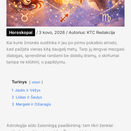
Horoskopai
/
3 kovo, 2026
/ Autorius:
KTC Redakcija
Kai kurie žmonės susitinka ir jau po pirmo pokalbio atrodo,
kad pažįsta vienas kitą daugelį metų. Tarp jų lengvai mezgasi
dialogas, sprendimai randami be didelių dramų, o skirtumai
tampa ne kliūtimi, o papildymu.
Turinys
slėpti
1
Jautis ir Vėžys
2
Liūtas ir Šaulys
3
Mergelė ir Ožiaragis
Astrologija siūlo žaismingą paaiškinimą: tam tikri ženklai