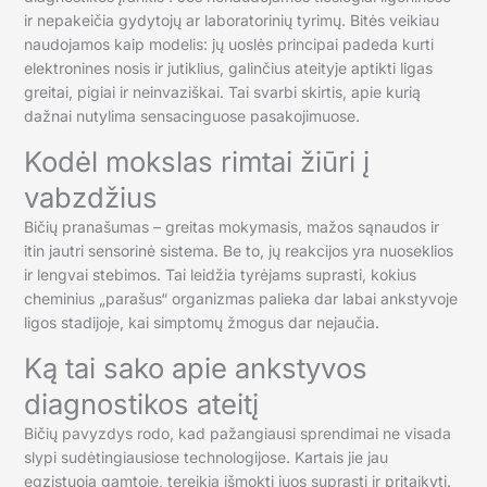
ir nepakeičia gydytojų ar laboratorinių tyrimų. Bitės veikiau
naudojamos kaip modelis: jų uoslės principai padeda kurti
elektronines nosis ir jutiklius, galinčius ateityje aptikti ligas
greitai, pigiai ir neinvaziškai. Tai svarbi skirtis, apie kurią
dažnai nutylima sensacinguose pasakojimuose.
Kodėl mokslas rimtai žiūri į
vabzdžius
Bičių pranašumas – greitas mokymasis, mažos sąnaudos ir
itin jautri sensorinė sistema. Be to, jų reakcijos yra nuoseklios
ir lengvai stebimos. Tai leidžia tyrėjams suprasti, kokius
cheminius „parašus“ organizmas palieka dar labai ankstyvoje
ligos stadijoje, kai simptomų žmogus dar nejaučia.
Ką tai sako apie ankstyvos
diagnostikos ateitį
Bičių pavyzdys rodo, kad pažangiausi sprendimai ne visada
slypi sudėtingiausiose technologijose. Kartais jie jau
egzistuoja gamtoje, tereikia išmokti juos suprasti ir pritaikyti.