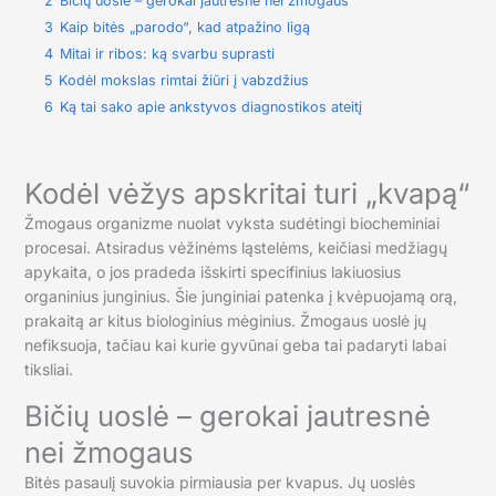
2
Bičių uoslė – gerokai jautresnė nei žmogaus
3
Kaip bitės „parodo“, kad atpažino ligą
4
Mitai ir ribos: ką svarbu suprasti
5
Kodėl mokslas rimtai žiūri į vabzdžius
6
Ką tai sako apie ankstyvos diagnostikos ateitį
Kodėl vėžys apskritai turi „kvapą“
Žmogaus organizme nuolat vyksta sudėtingi biocheminiai
procesai. Atsiradus vėžinėms ląstelėms, keičiasi medžiagų
apykaita, o jos pradeda išskirti specifinius lakiuosius
organinius junginius. Šie junginiai patenka į kvėpuojamą orą,
prakaitą ar kitus biologinius mėginius. Žmogaus uoslė jų
nefiksuoja, tačiau kai kurie gyvūnai geba tai padaryti labai
tiksliai.
Bičių uoslė – gerokai jautresnė
nei žmogaus
Bitės pasaulį suvokia pirmiausia per kvapus. Jų uoslės