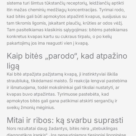
sistema turi šimtus tūkstančių receptorių, leidžiančių aptikti
itin mažas cheminių medžiagų koncentracijas. Tyrimai rodo,
kad bitės gali būti apmokytos atpažinti kvapus, susijusius su
tam tikromis ligomis, įskaitant plaučių, krūties ar odos vėžį.
Tam pasitelkiamas klasikinis sąlygojimas: bitėms pateikiamas
konkretus kvapas kartu su cukraus tirpalu, o po kelių
pakartojimų jos ima reaguoti vien į kvapą.
Kaip bitės „parodo“, kad atpažino
ligą
Kai bitė atpažįsta pažįstamą kvapą, ji instinktyviai iškiša
straubliuką, tikėdamasi maisto. Ši reakcija lengvai pastebima
ir išmatuojama, todėl mokslininkai gali tiksliai nustatyti, ar
kvapas buvo atpažintas. Tyrimuose pastebėta, kad
apmokytos bitės gali gana patikimai atskirti sergančių ir
sveikų žmonių mėginius.
Mitai ir ribos: ką svarbu suprasti
Nors rezultatai daug žadantys, bitės nėra „stebuklingas
diagnostikos įrankis“. Jos nenaudojamos tiesiogiai ligoninėse