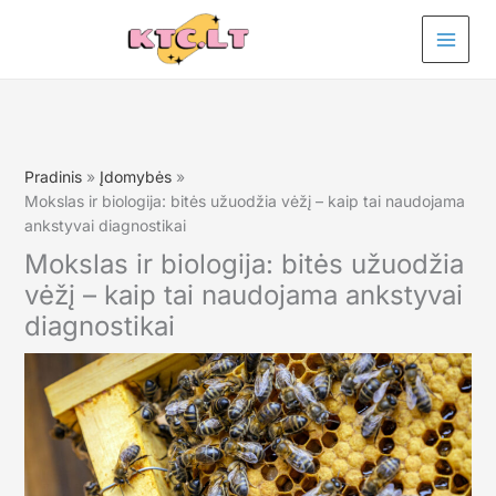
Pereiti
prie
turinio
Pradinis
Įdomybės
Mokslas ir biologija: bitės užuodžia vėžį – kaip tai naudojama
ankstyvai diagnostikai
Mokslas ir biologija: bitės užuodžia
vėžį – kaip tai naudojama ankstyvai
diagnostikai