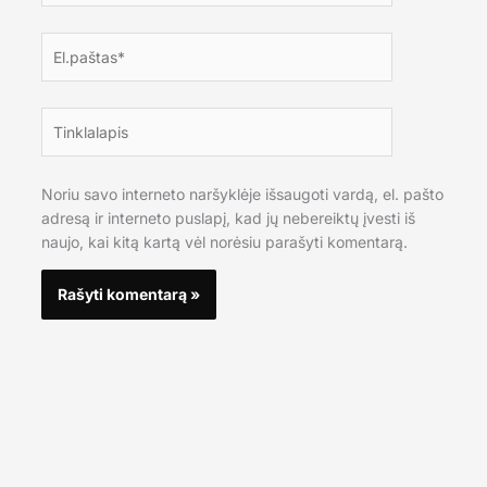
El.paštas*
Tinklalapis
Noriu savo interneto naršyklėje išsaugoti vardą, el. pašto
adresą ir interneto puslapį, kad jų nebereiktų įvesti iš
naujo, kai kitą kartą vėl norėsiu parašyti komentarą.