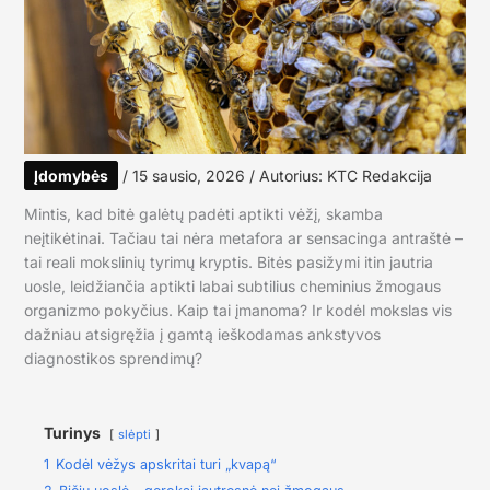
Įdomybės
/
15 sausio, 2026
/ Autorius:
KTC Redakcija
Mintis, kad bitė galėtų padėti aptikti vėžį, skamba
neįtikėtinai. Tačiau tai nėra metafora ar sensacinga antraštė –
tai reali mokslinių tyrimų kryptis. Bitės pasižymi itin jautria
uosle, leidžiančia aptikti labai subtilius cheminius žmogaus
organizmo pokyčius. Kaip tai įmanoma? Ir kodėl mokslas vis
dažniau atsigręžia į gamtą ieškodamas ankstyvos
diagnostikos sprendimų?
Turinys
slėpti
1
Kodėl vėžys apskritai turi „kvapą“