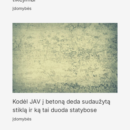
Įdomybės
Kodėl JAV į betoną deda sudaužytą
stiklą ir ką tai duoda statybose
Įdomybės