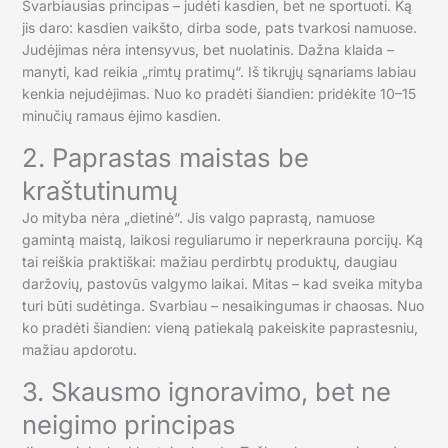
Svarbiausias principas – judėti kasdien, bet ne sportuoti. Ką
jis daro: kasdien vaikšto, dirba sode, pats tvarkosi namuose.
Judėjimas nėra intensyvus, bet nuolatinis. Dažna klaida –
manyti, kad reikia „rimtų pratimų“. Iš tikrųjų sąnariams labiau
kenkia nejudėjimas. Nuo ko pradėti šiandien: pridėkite 10–15
minučių ramaus ėjimo kasdien.
2. Paprastas maistas be
kraštutinumų
Jo mityba nėra „dietinė“. Jis valgo paprastą, namuose
gamintą maistą, laikosi reguliarumo ir neperkrauna porcijų. Ką
tai reiškia praktiškai: mažiau perdirbtų produktų, daugiau
daržovių, pastovūs valgymo laikai. Mitas – kad sveika mityba
turi būti sudėtinga. Svarbiau – nesaikingumas ir chaosas. Nuo
ko pradėti šiandien: vieną patiekalą pakeiskite paprastesniu,
mažiau apdorotu.
3. Skausmo ignoravimo, bet ne
neigimo principas