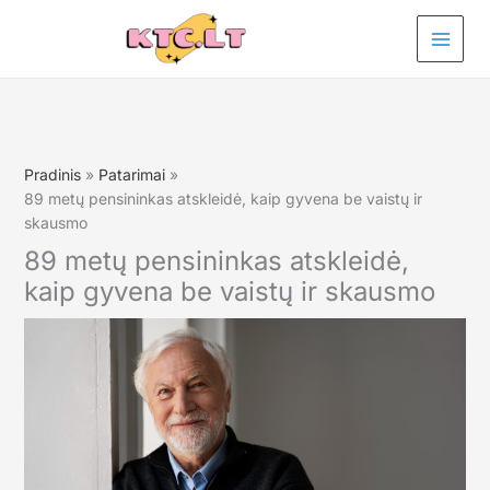
Pereiti
prie
turinio
Pradinis
Patarimai
89 metų pensininkas atskleidė, kaip gyvena be vaistų ir
skausmo
89 metų pensininkas atskleidė,
kaip gyvena be vaistų ir skausmo