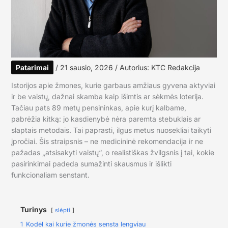
Patarimai
/
21 sausio, 2026
/ Autorius:
KTC Redakcija
Istorijos apie žmones, kurie garbaus amžiaus gyvena aktyviai
ir be vaistų, dažnai skamba kaip išimtis ar sėkmės loterija.
Tačiau pats 89 metų pensininkas, apie kurį kalbame,
pabrėžia kitką: jo kasdienybė nėra paremta stebuklais ar
slaptais metodais. Tai paprasti, ilgus metus nuosekliai taikyti
įpročiai. Šis straipsnis – ne medicininė rekomendacija ir ne
pažadas „atsisakyti vaistų“, o realistiškas žvilgsnis į tai, kokie
pasirinkimai padeda sumažinti skausmus ir išlikti
funkcionaliam senstant.
Turinys
slėpti
1
Kodėl kai kurie žmonės sensta lengviau