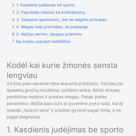
2
1. Kasdienis judėjimas be sporto
3
2. Paprastas maistas be kraštutinumų
4
3. Skausmo ignoravimo, bet ne neigimo principas
5
4. Miegas kaip prioritetas, ne prabanga
6
5. Mažiau nerimo, daugiau priėmimo
7
Ką svarbu suprasti realistiškai
Kodėl kai kurie žmonės sensta
lengviau
Amžius pats savaime nėra skausmo priežastis. Dažniau tai
ilgalaikių įpročių rezultatas: judėjimo stoka, lėtinis stresas,
perdirbtas maistas ir prastas miegas. Pasak paties
pensininko, didžiausias lūžis jo gyvenime įvyko tada, kai jis
nustojo „taupyti save“ ir pradėjo gyventi pagal ritmą, o ne
pagal diagnozes.
1. Kasdienis judėjimas be sporto