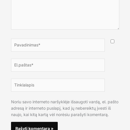
Pavadinimas*
El.paštas*
Tinklalapis
Noriu savo interneto naršyklėje išsaugoti vardą, el. pašto
adresą ir interneto puslapį, kad jų nebereiktų įvesti iš
naujo, kai kitą kartą vėl norėsiu parašyti komentarą.