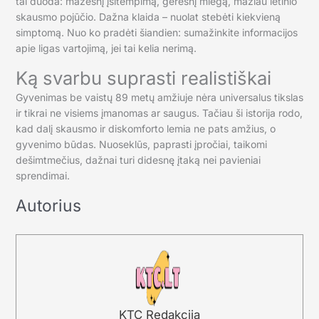
tai duoda: mažesnį įsitempimą, geresnį miegą, mažiau lėtinio
skausmo pojūčio. Dažna klaida – nuolat stebėti kiekvieną
simptomą. Nuo ko pradėti šiandien: sumažinkite informacijos
apie ligas vartojimą, jei tai kelia nerimą.
Ką svarbu suprasti realistiškai
Gyvenimas be vaistų 89 metų amžiuje nėra universalus tikslas
ir tikrai ne visiems įmanomas ar saugus. Tačiau ši istorija rodo,
kad dalį skausmo ir diskomforto lemia ne pats amžius, o
gyvenimo būdas. Nuoseklūs, paprasti įpročiai, taikomi
dešimtmečius, dažnai turi didesnę įtaką nei pavieniai
sprendimai.
Autorius
KTC Redakcija