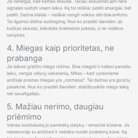
Jis neneigia, kad kartais skauda. Tačiau skausmas jam nėra
signalas sustoti visam laikui. Ką tai reiškia: judėti atsargiai, bet
judėti. Dažna klaida – visiškai vengti veiklos dėl diskomforto.
Tai ilgainiui didina sustingimą. Nuo ko pradėti šiandien: jei
kažkas skauda, ieškokite švelnesnio judesio, o ne visiškos
ramybės.
4. Miegas kaip prioritetas, ne
prabanga
Jis laikosi griežto miego režimo. Eina miegoti ir keliasi panašiu
laiku, vengia vėlyvų vakarienių. Mitas – kad vyresniame
amžiuje prastas miegas yra „normalus“. Tai dažnai yra įpročių
pasekmė. Nuo ko pradėti šiandien: stabilizuokite miego laiką
net savaitgaliais.
5. Mažiau nerimo, daugiau
priėmimo
Vienas svarbiausių jo paminėtų dalykų – emocinė būsena. Jis
nebekovoja su amžiumi ir neieško nuolat problemų kūne. Ką