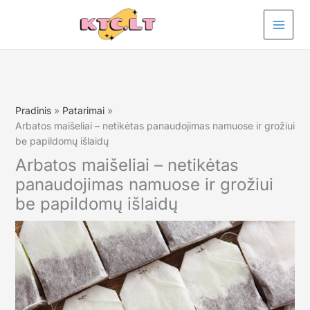
Pereiti
prie
turinio
Pradinis
Patarimai
Arbatos maišeliai – netikėtas panaudojimas namuose ir grožiui
be papildomų išlaidų
Arbatos maišeliai – netikėtas
panaudojimas namuose ir grožiui
be papildomų išlaidų