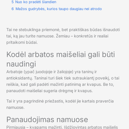
5
Nuo ko pradėti šiandien
6
Mažos gudrybės, kurios taupo daugiau nei atrodo
Tai ne stebuklinga priemonė, bet praktiškas būdas išnaudoti
tai, ką jau turite namuose. Žemiau – konkretūs ir realiai
pritaikomi būdai.
Kodėl arbatos maišeliai gali būti
naudingi
Arbatoje (ypač juodojoje ir žaliojoje) yra taninų ir
antioksidantų. Taninai turi šiek tiek sutraukiantį poveikį, o tai
reiškia, kad gali padėti mažinti patinimą ar kvapus. Be to,
panaudoti maišeliai sugeria drėgmę ir kvapus.
Tai ir yra pagrindinė priežastis, kodėl jie kartais praverčia
namuose.
Panaudojimas namuose
Pirmiausia – kvapams mažinti. Išdžiovintas arbatos maišelis