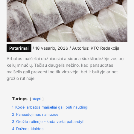
Patarimai
/
18 vasario, 2026
/ Autorius:
KTC Redakcija
Arbatos maišeliai dažniausiai atsiduria šiukšliadėžėje vos po
kelių minučių. Tačiau daugelis nežino, kad panaudotas
maišelis gali praversti ne tik virtuvėje, bet ir buityje ar net
grožio rutinoje.
Turinys
slėpti
1
Kodėl arbatos maišeliai gali būti naudingi
2
Panaudojimas namuose
3
Grožio rutinoje – kada verta pabandyti
4
Dažnos klaidos