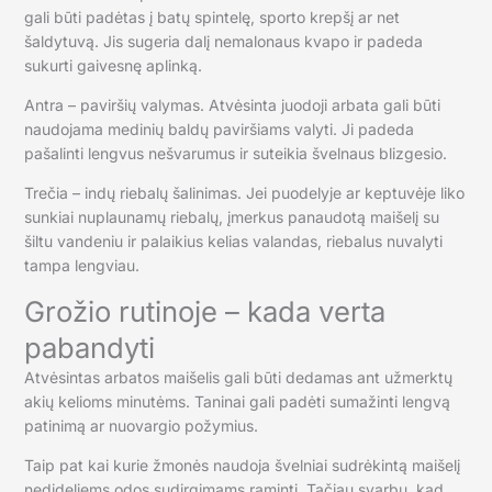
gali būti padėtas į batų spintelę, sporto krepšį ar net
šaldytuvą. Jis sugeria dalį nemalonaus kvapo ir padeda
sukurti gaivesnę aplinką.
Antra – paviršių valymas. Atvėsinta juodoji arbata gali būti
naudojama medinių baldų paviršiams valyti. Ji padeda
pašalinti lengvus nešvarumus ir suteikia švelnaus blizgesio.
Trečia – indų riebalų šalinimas. Jei puodelyje ar keptuvėje liko
sunkiai nuplaunamų riebalų, įmerkus panaudotą maišelį su
šiltu vandeniu ir palaikius kelias valandas, riebalus nuvalyti
tampa lengviau.
Grožio rutinoje – kada verta
pabandyti
Atvėsintas arbatos maišelis gali būti dedamas ant užmerktų
akių kelioms minutėms. Taninai gali padėti sumažinti lengvą
patinimą ar nuovargio požymius.
Taip pat kai kurie žmonės naudoja švelniai sudrėkintą maišelį
nedideliems odos sudirgimams raminti. Tačiau svarbu, kad