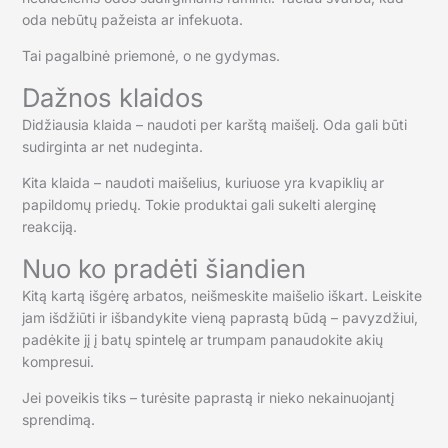
oda nebūtų pažeista ar infekuota.
Tai pagalbinė priemonė, o ne gydymas.
Dažnos klaidos
Didžiausia klaida – naudoti per karštą maišelį. Oda gali būti
sudirginta ar net nudeginta.
Kita klaida – naudoti maišelius, kuriuose yra kvapiklių ar
papildomų priedų. Tokie produktai gali sukelti alerginę
reakciją.
Nuo ko pradėti šiandien
Kitą kartą išgėrę arbatos, neišmeskite maišelio iškart. Leiskite
jam išdžiūti ir išbandykite vieną paprastą būdą – pavyzdžiui,
padėkite jį į batų spintelę ar trumpam panaudokite akių
kompresui.
Jei poveikis tiks – turėsite paprastą ir nieko nekainuojantį
sprendimą.