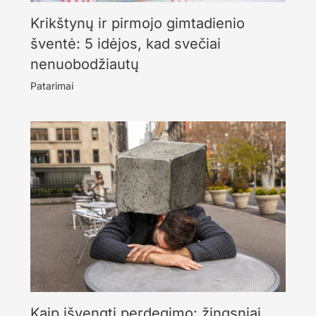
Krikštynų ir pirmojo gimtadienio
šventė: 5 idėjos, kad svečiai
nenuobodžiautų
Patarimai
Kaip išvengti perdegimo: žingsniai,