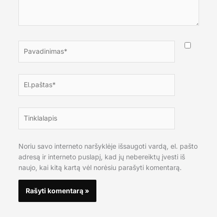
Pavadinimas*
El.paštas*
Tinklalapis
Noriu savo interneto naršyklėje išsaugoti vardą, el. pašto
adresą ir interneto puslapį, kad jų nebereiktų įvesti iš
naujo, kai kitą kartą vėl norėsiu parašyti komentarą.