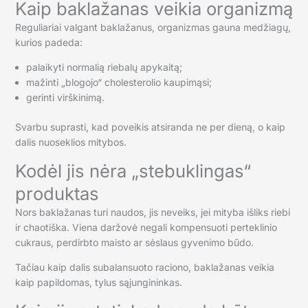
Kaip baklažanas veikia organizmą
Reguliariai valgant baklažanus, organizmas gauna medžiagų,
kurios padeda:
palaikyti normalią riebalų apykaitą;
mažinti „blogojo“ cholesterolio kaupimąsi;
gerinti virškinimą.
Svarbu suprasti, kad poveikis atsiranda ne per dieną, o kaip
dalis nuoseklios mitybos.
Kodėl jis nėra „stebuklingas“
produktas
Nors baklažanas turi naudos, jis neveiks, jei mityba išliks riebi
ir chaotiška. Viena daržovė negali kompensuoti perteklinio
cukraus, perdirbto maisto ar sėslaus gyvenimo būdo.
Tačiau kaip dalis subalansuoto raciono, baklažanas veikia
kaip papildomas, tylus sąjungininkas.