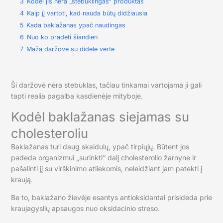
3
Kodėl jis nėra „stebuklingas“ produktas
4
Kaip jį vartoti, kad nauda būtų didžiausia
5
Kada baklažanas ypač naudingas
6
Nuo ko pradėti šiandien
7
Maža daržovė su didele verte
Ši daržovė nėra stebuklas, tačiau tinkamai vartojama ji gali
tapti realia pagalba kasdienėje mityboje.
Kodėl baklažanas siejamas su
cholesteroliu
Baklažanas turi daug skaidulų, ypač tirpiųjų. Būtent jos
padeda organizmui „surinkti“ dalį cholesterolio žarnyne ir
pašalinti jį su virškinimo atliekomis, neleidžiant jam patekti į
kraują.
Be to, baklažano žievėje esantys antioksidantai prisideda prie
kraujagyslių apsaugos nuo oksidacinio streso.