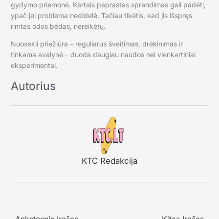
gydymo priemonė. Kartais paprastas sprendimas gali padėti,
ypač jei problema nedidelė. Tačiau tikėtis, kad jis išspręs
rimtas odos bėdas, nereikėtų.
Nuosekli priežiūra – reguliarus šveitimas, drėkinimas ir
tinkama avalynė – duoda daugiau naudos nei vienkartiniai
eksperimentai.
Autorius
KTC Redakcija
←
Ankstesnis Įrašas
Kitas Įrašas
→