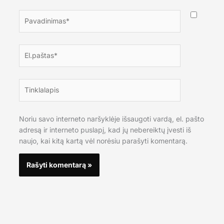
Pavadinimas*
El.paštas*
Tinklalapis
Noriu savo interneto naršyklėje išsaugoti vardą, el. pašto
adresą ir interneto puslapį, kad jų nebereiktų įvesti iš
naujo, kai kitą kartą vėl norėsiu parašyti komentarą.