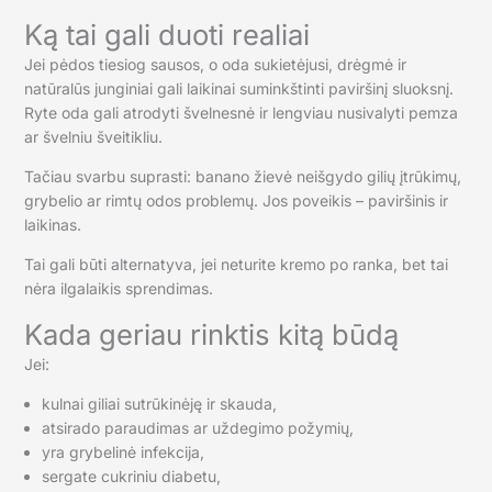
Ką tai gali duoti realiai
Jei pėdos tiesiog sausos, o oda sukietėjusi, drėgmė ir
natūralūs junginiai gali laikinai suminkštinti paviršinį sluoksnį.
Ryte oda gali atrodyti švelnesnė ir lengviau nusivalyti pemza
ar švelniu šveitikliu.
Tačiau svarbu suprasti: banano žievė neišgydo gilių įtrūkimų,
grybelio ar rimtų odos problemų. Jos poveikis – paviršinis ir
laikinas.
Tai gali būti alternatyva, jei neturite kremo po ranka, bet tai
nėra ilgalaikis sprendimas.
Kada geriau rinktis kitą būdą
Jei:
kulnai giliai sutrūkinėję ir skauda,
atsirado paraudimas ar uždegimo požymių,
yra grybelinė infekcija,
sergate cukriniu diabetu,