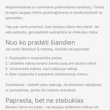
eksperimentuoti su naminėmis priemonėmis nereikėtų. Tokiais
atvejais saugiau rinktis gydomąjį kremą ar pasikonsultuoti su
specialistu.
Taip pat verta prisiminti, kad vaisiaus žievė nėra sterili. Jei
oda pažeista, gali padidėti sudirginimo ar infekcijos rizika.
Nuo ko pradėti šiandien
Jei norite išbandyti šį metodą, darykite tai paprastai:
Nuplaukite ir nusausinkite pėdas.
Uždėkite vidinę banano žievės pusę ant sausos vietos.
Užsimaukite kojines, kad ji laikytųsi vietoje.
Ryte nuplaukite ir patepkite drėkinamuoju kremu.
Svarbiausia – stebėti odos reakciją. Jei atsiranda niežėjimas
ar paraudimas, geriau šio metodo atsisakyti.
Paprasta, bet ne stebuklas
Banano žievė ant pėdų – tai daugiau drėkinimo triukas nei