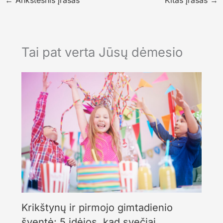
Tai pat verta Jūsų dėmesio
Krikštynų ir pirmojo gimtadienio
šventė: 5 idėjos, kad svečiai