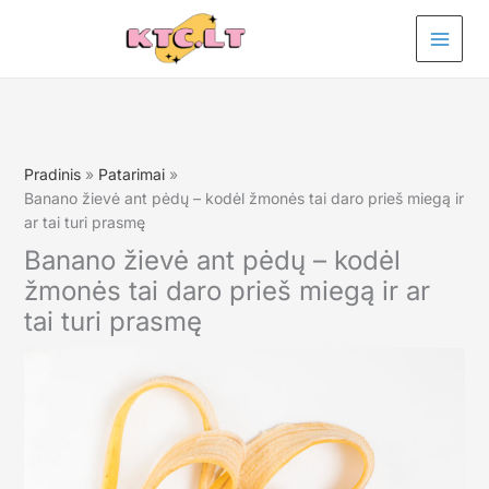
Pereiti
prie
turinio
Pradinis
Patarimai
Banano žievė ant pėdų – kodėl žmonės tai daro prieš miegą ir
ar tai turi prasmę
Banano žievė ant pėdų – kodėl
žmonės tai daro prieš miegą ir ar
tai turi prasmę