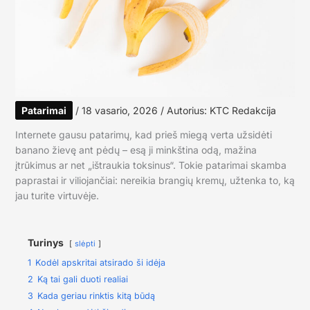
Patarimai
/
18 vasario, 2026
/ Autorius:
KTC Redakcija
Internete gausu patarimų, kad prieš miegą verta užsidėti
banano žievę ant pėdų – esą ji minkština odą, mažina
įtrūkimus ar net „ištraukia toksinus“. Tokie patarimai skamba
paprastai ir viliojančiai: nereikia brangių kremų, užtenka to, ką
jau turite virtuvėje.
Turinys
slėpti
1
Kodėl apskritai atsirado ši idėja
2
Ką tai gali duoti realiai
3
Kada geriau rinktis kitą būdą