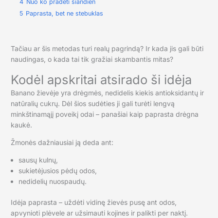
4
Nuo ko pradėti šiandien
5
Paprasta, bet ne stebuklas
Tačiau ar šis metodas turi realų pagrindą? Ir kada jis gali būti
naudingas, o kada tai tik gražiai skambantis mitas?
Kodėl apskritai atsirado ši idėja
Banano žievėje yra drėgmės, nedidelis kiekis antioksidantų ir
natūralių cukrų. Dėl šios sudėties ji gali turėti lengvą
minkštinamąjį poveikį odai – panašiai kaip paprasta drėgna
kaukė.
Žmonės dažniausiai ją deda ant:
sausų kulnų,
sukietėjusios pėdų odos,
nedidelių nuospaudų.
Idėja paprasta – uždėti vidinę žievės pusę ant odos,
apvynioti plėvele ar užsimauti kojines ir palikti per naktį.