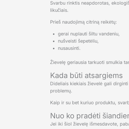
Svarbu rinktis neapdorotas, ekologiš
likučiais.
Prieš naudojimą citriną reikėtų:
gerai nuplauti šiltu vandeniu,
nušveisti šepetėliu,
nusausinti.
Žievelę geriausia tarkuoti smulkia tar
Kada būti atsargiems
Dideliais kiekiais žievelė gali dirgin
problemų.
Kaip ir su bet kuriuo produktu, svar
Nuo ko pradėti šiandie
Jei iki šiol žievelę išmesdavote, pab