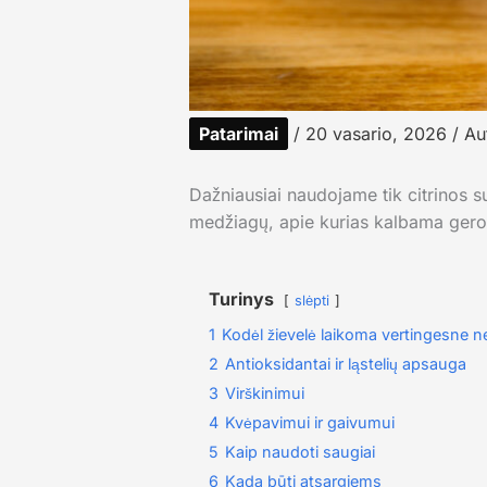
Patarimai
/
20 vasario, 2026
/ Au
Dažniausiai naudojame tik citrinos s
medžiagų, apie kurias kalbama geroka
Turinys
slėpti
1
Kodėl žievelė laikoma vertingesne ne
2
Antioksidantai ir ląstelių apsauga
3
Virškinimui
4
Kvėpavimui ir gaivumui
5
Kaip naudoti saugiai
6
Kada būti atsargiems