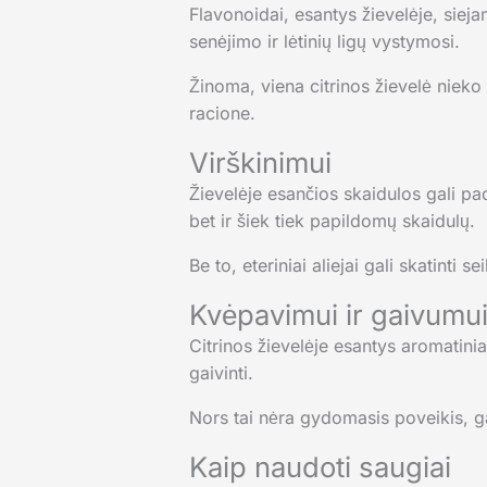
Flavonoidai, esantys žievelėje, sieja
senėjimo ir lėtinių ligų vystymosi.
Žinoma, viena citrinos žievelė nieko 
racione.
Virškinimui
Žievelėje esančios skaidulos gali padė
bet ir šiek tiek papildomų skaidulų.
Be to, eteriniai aliejai gali skatinti 
Kvėpavimui ir gaivumu
Citrinos žievelėje esantys aromatinia
gaivinti.
Nors tai nėra gydomasis poveikis, ga
Kaip naudoti saugiai