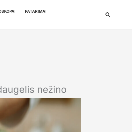
OSKOPAI
PATARIMAI
Paieška
 daugelis nežino