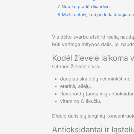
7
Nuo ko pradėti šiandien
8
Maža detalė, kuri prideda daugiau n
Vis dėlto svarbu atskirti realią naudą
būti vertinga mitybos dalis, jei naud
Kodėl žievelė laikoma 
Citrinos žievelėje yra:
daugiau skaidulų nei minkštime,
eterinių aliejų,
flavonoidų (augalinių antioksidan
vitamino C likučių.
Didelė dalis šių junginių koncentruo
Antioksidantai ir ląste