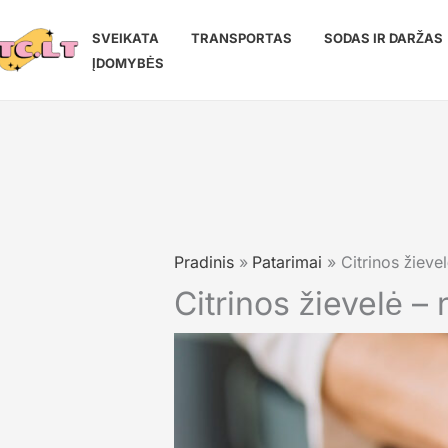
Pereiti
prie
SVEIKATA
TRANSPORTAS
SODAS IR DARŽAS
turinio
ĮDOMYBĖS
Pradinis
Patarimai
Citrinos žieve
Citrinos žievelė –