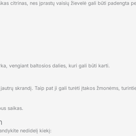
kas citrinas, nes įprastų vaisių žievelė gali būti padengta 
ka, vengiant baltosios dalies, kuri gali būti karti.
ti jautrų skrandį. Taip pat ji gali turėti įtakos žmonėms, turi
bus saikas.
n
andykite nedidelį kiekį: