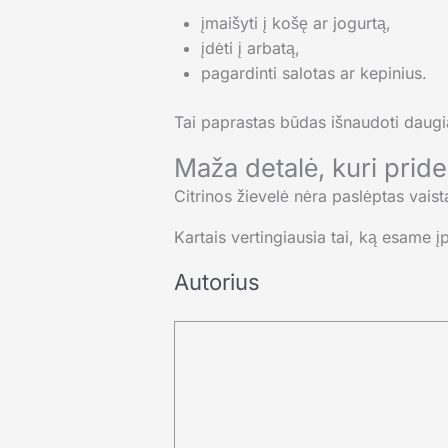
įmaišyti į košę ar jogurtą,
įdėti į arbatą,
pagardinti salotas ar kepinius.
Tai paprastas būdas išnaudoti daugia
Maža detalė, kuri prid
Citrinos žievelė nėra paslėptas vaista
Kartais vertingiausia tai, ką esame įp
Autorius