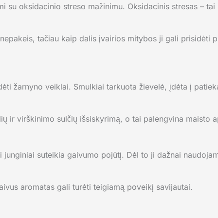
mi su oksidacinio streso mažinimu. Oksidacinis stresas – tai
nepakeis, tačiau kaip dalis įvairios mitybos ji gali prisidėti
ti žarnyno veiklai. Smulkiai tarkuota žievelė, įdėta į patieka
seilių ir virškinimo sulčių išsiskyrimą, o tai palengvina maisto
i
i junginiai suteikia gaivumo pojūtį. Dėl to ji dažnai naudojam
ivus aromatas gali turėti teigiamą poveikį savijautai.