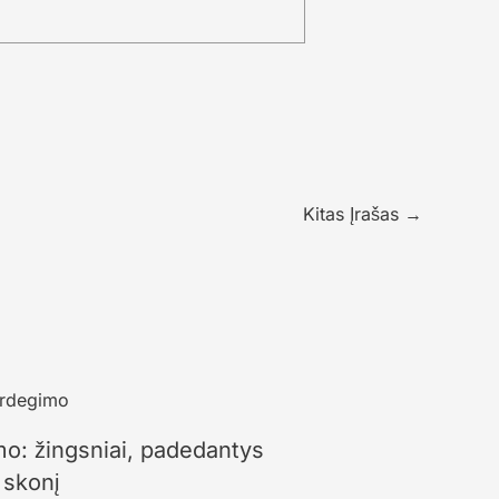
Kitas Įrašas
→
mo: žingsniai, padedantys
 skonį