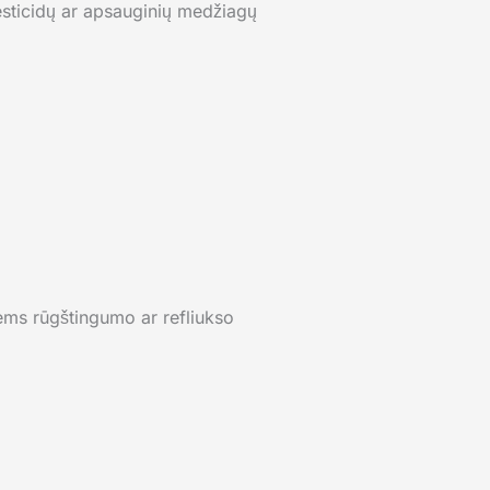
pesticidų ar apsauginių medžiagų
ntiems rūgštingumo ar refliukso