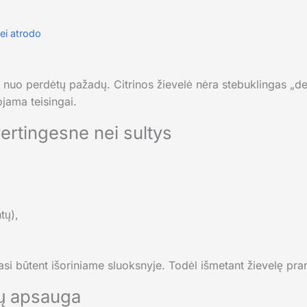
ei atrodo
 nuo perdėtų pažadų. Citrinos žievelė nėra stebuklingas „detok
ojama teisingai.
vertingesne nei sultys
tų),
jasi būtent išoriniame sluoksnyje. Todėl išmetant žievelę pr
lių apsauga