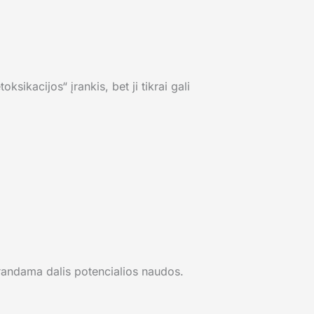
sikacijos“ įrankis, bet ji tikrai gali
arandama dalis potencialios naudos.