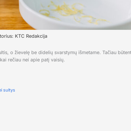
torius:
KTC Redakcija
ultis, o žievelę be didelių svarstymų išmetame. Tačiau būtent
i rečiau nei apie patį vaisių.
i sultys