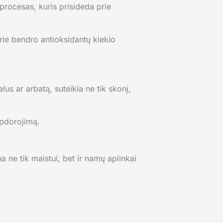
 procesas, kuris prisideda prie
 prie bendro antioksidantų kiekio
lus ar arbatą, suteikia ne tik skonį,
 apdorojimą.
a ne tik maistui, bet ir namų aplinkai