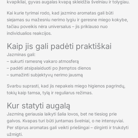
kvapikliai, gyvas augalas kvapą skleidžia švelniau ir tolygiau.
Kai kurie tyrimai rodo, kad jazmino aromatas gali būti
siejamas su mažesniu nerimo lygiu ir geresne miego kokybe,
tačiau poveikis nėra universalus – jis priklauso nuo
individualios reakcijos.
Kaip jis gali padėti praktiškai
Jazminas gali:
– sukurti ramesnę vakaro atmosferą
– padėti atsipalaiduoti po įtemptos dienos
– sumažinti subjektyvų nerimo jausmą
Svarbu suprasti, kad jis nepakeis miego higienos pagrindų,
tokių kaip tamsa, tylą ir reguliarus režimas.
Kur statyti augalą
Jazminą geriausia laikyti šalia lovos, bet ne tiesiog prie
galvos. Kvapas turi būti juntamas švelniai, o ne intensyviai.
Per stiprus aromatas gali veikti priešingai – dirginti ir trukdyti
užmigti.