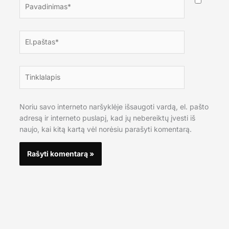
Pavadinimas*
El.paštas*
Tinklalapis
Noriu savo interneto naršyklėje išsaugoti vardą, el. pašto
adresą ir interneto puslapį, kad jų nebereiktų įvesti iš
naujo, kai kitą kartą vėl norėsiu parašyti komentarą.