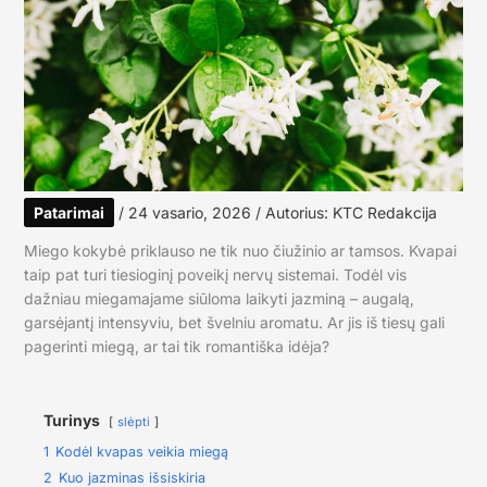
Patarimai
/
24 vasario, 2026
/ Autorius:
KTC Redakcija
Miego kokybė priklauso ne tik nuo čiužinio ar tamsos. Kvapai
taip pat turi tiesioginį poveikį nervų sistemai. Todėl vis
dažniau miegamajame siūloma laikyti jazminą – augalą,
garsėjantį intensyviu, bet švelniu aromatu. Ar jis iš tiesų gali
pagerinti miegą, ar tai tik romantiška idėja?
Turinys
slėpti
1
Kodėl kvapas veikia miegą
2
Kuo jazminas išsiskiria