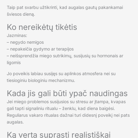
Taip pat svarbu užtikrinti, kad augalas gautų pakankamai
šviesos dieną.
Ko nereikėtų tikėtis
Jazminas:
– negydo nemigos
– nepakeičia gydymo ar terapijos
– neišsprendžia miego sutrikimų, susijusių su hormonais ar
ligomis
Jo poveikis labiau susijęs su aplinkos atmosfera nei su
tiesioginiu biologiniu mechanizmu.
Kada jis gali būti ypač naudingas
Jei miego problemos susijusios su stresu ar įtampa, kvapas
gali tapti signaliniu ritualu – ženklu, kad diena baigėsi.
Reguliarus vakaro ritualas dažnai turi didesnį poveikį nei pats
augalas.
Ką verta suprasti realistiškai