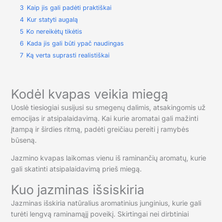
3
Kaip jis gali padėti praktiškai
4
Kur statyti augalą
5
Ko nereikėtų tikėtis
6
Kada jis gali būti ypač naudingas
7
Ką verta suprasti realistiškai
Kodėl kvapas veikia miegą
Uoslė tiesiogiai susijusi su smegenų dalimis, atsakingomis už
emocijas ir atsipalaidavimą. Kai kurie aromatai gali mažinti
įtampą ir širdies ritmą, padėti greičiau pereiti į ramybės
būseną.
Jazmino kvapas laikomas vienu iš raminančių aromatų, kurie
gali skatinti atsipalaidavimą prieš miegą.
Kuo jazminas išsiskiria
Jazminas išskiria natūralius aromatinius junginius, kurie gali
turėti lengvą raminamąjį poveikį. Skirtingai nei dirbtiniai