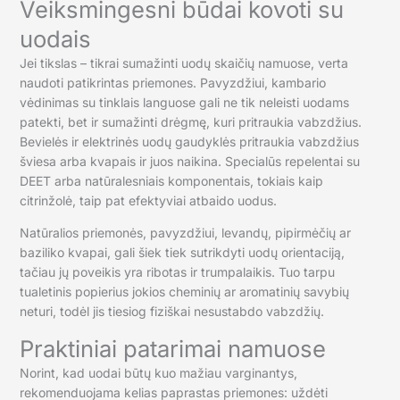
Veiksmingesni būdai kovoti su
uodais
Jei tikslas – tikrai sumažinti uodų skaičių namuose, verta
naudoti patikrintas priemones. Pavyzdžiui, kambario
vėdinimas su tinklais languose gali ne tik neleisti uodams
patekti, bet ir sumažinti drėgmę, kuri pritraukia vabzdžius.
Bevielės ir elektrinės uodų gaudyklės pritraukia vabzdžius
šviesa arba kvapais ir juos naikina. Specialūs repelentai su
DEET arba natūralesniais komponentais, tokiais kaip
citrinžolė, taip pat efektyviai atbaido uodus.
Natūralios priemonės, pavyzdžiui, levandų, pipirmėčių ar
baziliko kvapai, gali šiek tiek sutrikdyti uodų orientaciją,
tačiau jų poveikis yra ribotas ir trumpalaikis. Tuo tarpu
tualetinis popierius jokios cheminių ar aromatinių savybių
neturi, todėl jis tiesiog fiziškai nesustabdo vabzdžių.
Praktiniai patarimai namuose
Norint, kad uodai būtų kuo mažiau varginantys,
rekomenduojama kelias paprastas priemones: uždėti