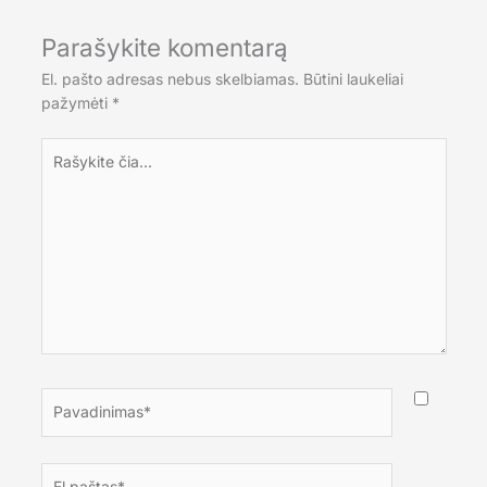
Parašykite komentarą
El. pašto adresas nebus skelbiamas.
Būtini laukeliai
pažymėti
*
Rašykite
čia...
Pavadinimas*
El.paštas*