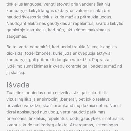
tinklelius languose, vengti stovėti prie vandens šaltinių
kambaryje, laikyti langus uždarytus vakare ir naktį bei
naudoti šviesos šaltinius, kurie mažiau pritraukia uodus.
Naudojant elektrines gaudykles ar repelentus, svarbu laikytis
gamintojo instrukcijų, kad būtų užtikrintas maksimalus
saugumas.
Be to, verta nepamiršti, kad uodai traukia šilumą ir anglies
dioksidą, todėl žmonės, kurie juda ar kvėpuoja aktyviai
kambaryje, gali pritraukti daugiau vabzdžių. Paprastas
judėjimo sumažinimas ir kvapų kontrolė gali padėti sumažinti
jų skaičių.
Išvada
Tualetinis popierius uodų neįveikia. Jis gali sukurti tik
vizualinę iliuziją ar simbolinį „barjerą“, bet jokio realaus
poveikio vabzdžių skaičiui ar įkandimų dažniui neturi. Norint
tikrai apsisaugoti nuo uodų, verta naudoti patikimas
priemones: tinklelius, repelentus, uodų gaudykles ir natūralius
kvapus, kurie turi įrodytą efektą. Atsargumas, sistemingas