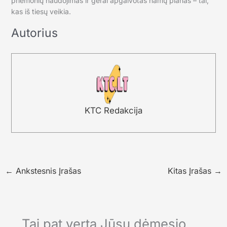
priemonių naudojimas ir gerai apgalvotas namų planas – tai,
kas iš tiesų veikia.
Autorius
KTC Redakcija
←
Ankstesnis Įrašas
Kitas Įrašas
→
Tai pat verta Jūsų dėmesio