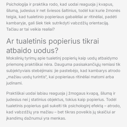
Psichologija ir praktika rodo, kad uodai reaguoja į kvapus,
šilumą, judesius ir net šviesos šaltinius, todėl kai kurie žmonės
teigia, kad tualetinio popieriaus gabalėliai ar ritinėliai, padėti
kambaryje, gali šiek tiek sutrikdyti vabzdžių orientaciją.
Tačiau ar tai veikia realiai?
Ar tualetinis popierius tikrai
atbaido uodus?
Mokslinių tyrimų apie tualetinį popierių kaip uodų atbaidymo
priemonę praktiškai nėra. Dauguma pasisakančiųjų remiasi tik
subjektyviais stebėjimais: jie pastebėjo, kad kambarys atrodo
„mažiau uodų turintis“, kai popieriaus ritinėliai matomi arba
judinami.
Praktiškai uodai labiau reaguoja į žmogaus kvapą, šilumą ir
judesius nei į statinius objektus, tokius kaip popierius. Todėl
tualetinis popierius gali sukelti tik psichologinį efektą – atrodo,
kad vabzdžių yra mažiau – bet tikras poveikis jų skaičiui ar
įkandimų dažnumui yra menkas.