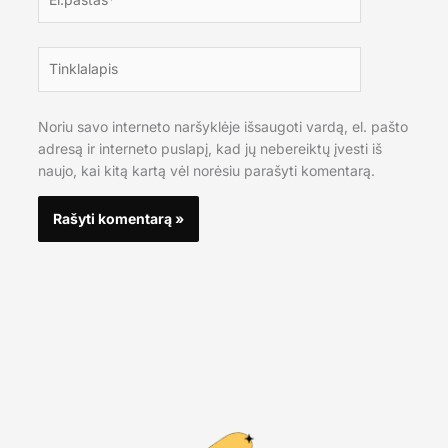
Tinklalapis
Noriu savo interneto naršyklėje išsaugoti vardą, el. pašto
adresą ir interneto puslapį, kad jų nebereiktų įvesti iš
naujo, kai kitą kartą vėl norėsiu parašyti komentarą.