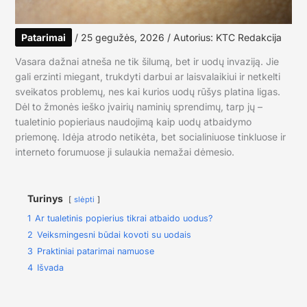
Patarimai
/
25 gegužės, 2026
/ Autorius:
KTC Redakcija
Vasara dažnai atneša ne tik šilumą, bet ir uodų invaziją. Jie
gali erzinti miegant, trukdyti darbui ar laisvalaikiui ir netkelti
sveikatos problemų, nes kai kurios uodų rūšys platina ligas.
Dėl to žmonės ieško įvairių naminių sprendimų, tarp jų –
tualetinio popieriaus naudojimą kaip uodų atbaidymo
priemonę. Idėja atrodo netikėta, bet socialiniuose tinkluose ir
interneto forumuose ji sulaukia nemažai dėmesio.
Turinys
slėpti
1
Ar tualetinis popierius tikrai atbaido uodus?
2
Veiksmingesni būdai kovoti su uodais
3
Praktiniai patarimai namuose
4
Išvada