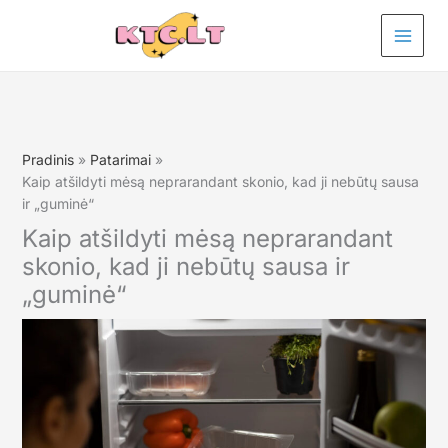
Pereiti
prie
turinio
Pradinis
Patarimai
Kaip atšildyti mėsą neprarandant skonio, kad ji nebūtų sausa
ir „guminė“
Kaip atšildyti mėsą neprarandant
skonio, kad ji nebūtų sausa ir
„guminė“