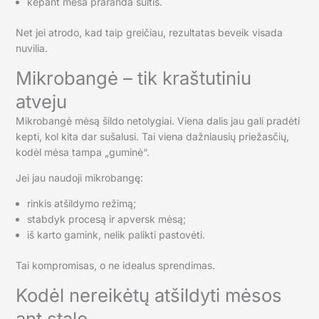
kepant mėsa praranda sultis.
Net jei atrodo, kad taip greičiau, rezultatas beveik visada
nuvilia.
Mikrobangė – tik kraštutiniu
atveju
Mikrobangė mėsą šildo netolygiai. Viena dalis jau gali pradėti
kepti, kol kita dar sušalusi. Tai viena dažniausių priežasčių,
kodėl mėsa tampa „guminė“.
Jei jau naudoji mikrobangę:
rinkis atšildymo režimą;
stabdyk procesą ir apversk mėsą;
iš karto gamink, nelik palikti pastovėti.
Tai kompromisas, o ne idealus sprendimas.
Kodėl nereikėtų atšildyti mėsos
ant stalo