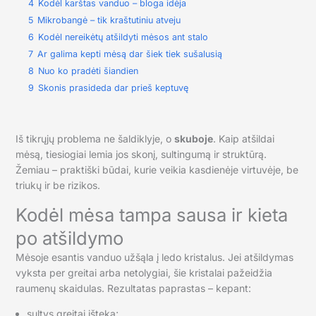
4
Kodėl karštas vanduo – bloga idėja
5
Mikrobangė – tik kraštutiniu atveju
6
Kodėl nereikėtų atšildyti mėsos ant stalo
7
Ar galima kepti mėsą dar šiek tiek sušalusią
8
Nuo ko pradėti šiandien
9
Skonis prasideda dar prieš keptuvę
Iš tikrųjų problema ne šaldiklyje, o
skuboje
. Kaip atšildai
mėsą, tiesiogiai lemia jos skonį, sultingumą ir struktūrą.
Žemiau – praktiški būdai, kurie veikia kasdienėje virtuvėje, be
triukų ir be rizikos.
Kodėl mėsa tampa sausa ir kieta
po atšildymo
Mėsoje esantis vanduo užšąla į ledo kristalus. Jei atšildymas
vyksta per greitai arba netolygiai, šie kristalai pažeidžia
raumenų skaidulas. Rezultatas paprastas – kepant:
sultys greitai išteka;