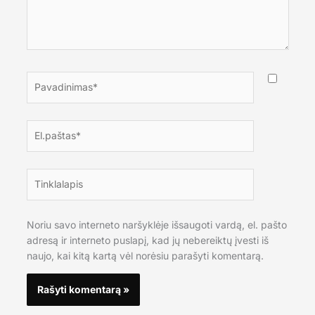
Pavadinimas*
El.paštas*
Tinklalapis
Noriu savo interneto naršyklėje išsaugoti vardą, el. pašto
adresą ir interneto puslapį, kad jų nebereiktų įvesti iš
naujo, kai kitą kartą vėl norėsiu parašyti komentarą.