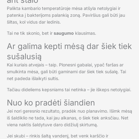
Palikta kambario temperatūroje mėsa atšyla netolygiai ir
patenka į bakterijoms palankią zoną. Paviršius gali būti jau
šiltas, kol vidus dar ledinis.
Tai ne tik skonio, bet ir
saugumo
klausimas.
Ar galima kepti mėsą dar šiek tiek
sušalusią
Kai kuriais atvejais – taip. Plonesni gabalai, ypač faršas ar
smulkinta mėsa, gali būti gaminami dar šiek tiek sušalę. Tai
net padeda išlaikyti sultis.
Tačiau dideliems kepsniams tai netinka – jie iškeps netolygiai.
Nuo ko pradėti šiandien
Jei nori geresnio rezultato, pradėk nuo planavimo. Išimk mėsą
iš šaldiklio ne tada, kai jau alkanas, o šiek tiek anksčiau. Net
viena naktis šaldytuve daro didžiulį skirtumą.
Jei skubi – rinkis šaltą vandenį, bet venk karščio ir