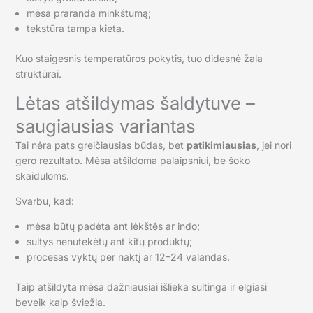
mėsa praranda minkštumą;
tekstūra tampa kieta.
Kuo staigesnis temperatūros pokytis, tuo didesnė žala
struktūrai.
Lėtas atšildymas šaldytuve –
saugiausias variantas
Tai nėra pats greičiausias būdas, bet
patikimiausias
, jei nori
gero rezultato. Mėsa atšildoma palaipsniui, be šoko
skaiduloms.
Svarbu, kad:
mėsa būtų padėta ant lėkštės ar indo;
sultys nenutekėtų ant kitų produktų;
procesas vyktų per naktį ar 12–24 valandas.
Taip atšildyta mėsa dažniausiai išlieka sultinga ir elgiasi
beveik kaip šviežia.