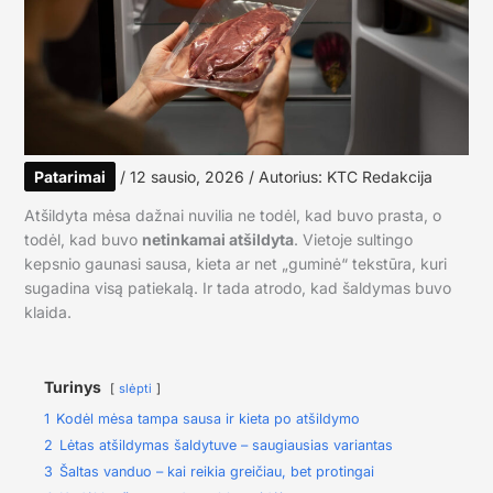
Patarimai
/
12 sausio, 2026
/ Autorius:
KTC Redakcija
Atšildyta mėsa dažnai nuvilia ne todėl, kad buvo prasta, o
todėl, kad buvo
netinkamai atšildyta
. Vietoje sultingo
kepsnio gaunasi sausa, kieta ar net „guminė“ tekstūra, kuri
sugadina visą patiekalą. Ir tada atrodo, kad šaldymas buvo
klaida.
Turinys
slėpti
1
Kodėl mėsa tampa sausa ir kieta po atšildymo
2
Lėtas atšildymas šaldytuve – saugiausias variantas
3
Šaltas vanduo – kai reikia greičiau, bet protingai