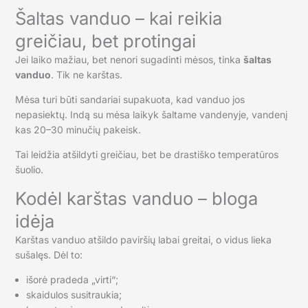
Šaltas vanduo – kai reikia
greičiau, bet protingai
Jei laiko mažiau, bet nenori sugadinti mėsos, tinka
šaltas
vanduo
. Tik ne karštas.
Mėsa turi būti sandariai supakuota, kad vanduo jos
nepasiektų. Indą su mėsa laikyk šaltame vandenyje, vandenį
kas 20–30 minučių pakeisk.
Tai leidžia atšildyti greičiau, bet be drastiško temperatūros
šuolio.
Kodėl karštas vanduo – bloga
idėja
Karštas vanduo atšildo paviršių labai greitai, o vidus lieka
sušalęs. Dėl to:
išorė pradeda „virti“;
skaidulos susitraukia;