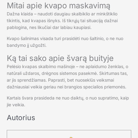
Mitai apie kvapo maskavimą
Dažna klaida – naudoti daugiau skalbiklio ar minkštiklio
tikintis, kad kvapas išnyks. Iš tikrųjų tai situaciją dažnai
pablogina, nes likučiai dar labiau kaupiasi.
Kvapo šalinimas visada turi prasidėti nuo šaltinio, o ne nuo
bandymo jį užgožti.
Ką tai sako apie švarą buityje
Pelėsio kvapas skalbimo mašinoje – ne aplaidumo ženklas, o
natūrali uždaros, drėgnos sistemos pasekmė. Skirtumas tas,
ar jis sprendžiamas. Paprasti, bet nuoseklūs veiksmai
dažniausiai veikia geriau nei brangios specialios priemonės.
Kartais švara prasideda ne nuo daiktų, o nuo supratimo, kaip
jie veikia.
Autorius