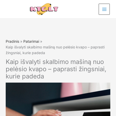
Pereiti
prie
turinio
Pradinis
Patarimai
Kaip išvalyti skalbimo mašiną nuo pelėsio kvapo – paprasti
žingsniai, kurie padeda
Kaip išvalyti skalbimo mašiną nuo
pelėsio kvapo – paprasti žingsniai,
kurie padeda