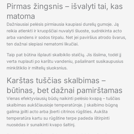
Pirmas žingsnis – išvalyti tai, kas
matoma
Dažniausiai pelėsis pirmiausia kaupiasi durelių gumoje. Ją
reikia atlenkti ir kruopščiai nuvalyti šluoste, sudrėkinta acto
arba vandens ir sodos tirpalu. Net jei paviršius atrodo švarus,
ten dažnai slepiasi nematomi likučiai.
Taip pat būtina išplauti skalbiklio stalčių. Jis išsiima, todėl jį
verta nuplauti po karštu vandeniu, pašalinant susikaupusius
minkštiklio ir miltelių sluoksnius.
Karštas tuščias skalbimas –
būtinas, bet dažnai pamirštamas
Vienas efektyviausių būdų naikinti pelėsio kvapą – tuščias
skalbimas aukščiausioje temperatūroje. Į skalbimo būgną
galima įpilti acto arba įberti citrinos rūgšties. Aukšta
temperatūra kartu su rūgštine terpe padeda ištirpinti
nuosėdas ir sunaikinti kvapo šaltinį.