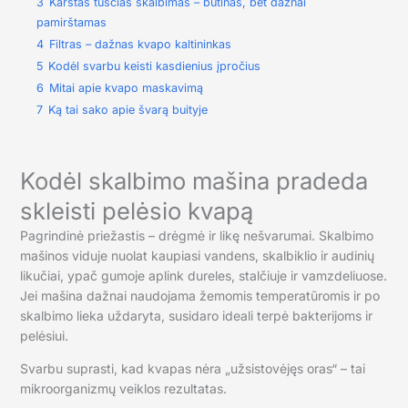
3
Karštas tuščias skalbimas – būtinas, bet dažnai
pamirštamas
4
Filtras – dažnas kvapo kaltininkas
5
Kodėl svarbu keisti kasdienius įpročius
6
Mitai apie kvapo maskavimą
7
Ką tai sako apie švarą buityje
Kodėl skalbimo mašina pradeda
skleisti pelėsio kvapą
Pagrindinė priežastis – drėgmė ir likę nešvarumai. Skalbimo
mašinos viduje nuolat kaupiasi vandens, skalbiklio ir audinių
likučiai, ypač gumoje aplink dureles, stalčiuje ir vamzdeliuose.
Jei mašina dažnai naudojama žemomis temperatūromis ir po
skalbimo lieka uždaryta, susidaro ideali terpė bakterijoms ir
pelėsiui.
Svarbu suprasti, kad kvapas nėra „užsistovėjęs oras“ – tai
mikroorganizmų veiklos rezultatas.