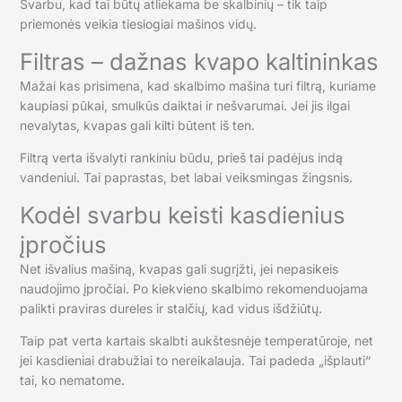
Svarbu, kad tai būtų atliekama be skalbinių – tik taip
priemonės veikia tiesiogiai mašinos vidų.
Filtras – dažnas kvapo kaltininkas
Mažai kas prisimena, kad skalbimo mašina turi filtrą, kuriame
kaupiasi pūkai, smulkūs daiktai ir nešvarumai. Jei jis ilgai
nevalytas, kvapas gali kilti būtent iš ten.
Filtrą verta išvalyti rankiniu būdu, prieš tai padėjus indą
vandeniui. Tai paprastas, bet labai veiksmingas žingsnis.
Kodėl svarbu keisti kasdienius
įpročius
Net išvalius mašiną, kvapas gali sugrįžti, jei nepasikeis
naudojimo įpročiai. Po kiekvieno skalbimo rekomenduojama
palikti praviras dureles ir stalčių, kad vidus išdžiūtų.
Taip pat verta kartais skalbti aukštesnėje temperatūroje, net
jei kasdieniai drabužiai to nereikalauja. Tai padeda „išplauti“
tai, ko nematome.