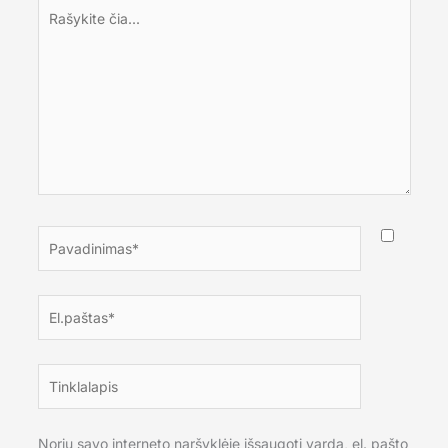
Rašykite
čia...
Pavadinimas*
El.paštas*
Tinklalapis
Noriu savo interneto naršyklėje išsaugoti vardą, el. pašto