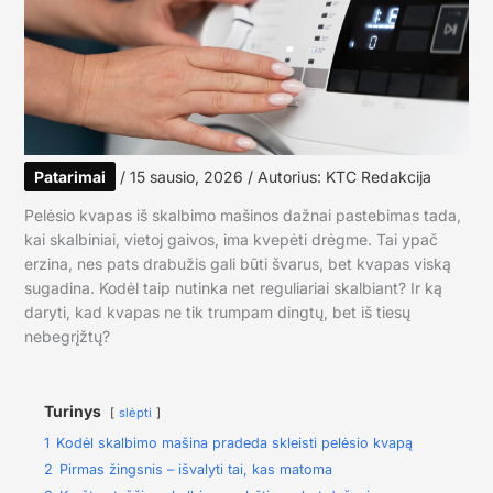
Patarimai
/
15 sausio, 2026
/ Autorius:
KTC Redakcija
Pelėsio kvapas iš skalbimo mašinos dažnai pastebimas tada,
kai skalbiniai, vietoj gaivos, ima kvepėti drėgme. Tai ypač
erzina, nes pats drabužis gali būti švarus, bet kvapas viską
sugadina. Kodėl taip nutinka net reguliariai skalbiant? Ir ką
daryti, kad kvapas ne tik trumpam dingtų, bet iš tiesų
nebegrįžtų?
Turinys
slėpti
1
Kodėl skalbimo mašina pradeda skleisti pelėsio kvapą
2
Pirmas žingsnis – išvalyti tai, kas matoma