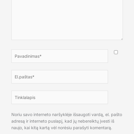
Pavadinimas*
El.paštas*
Tinklalapis
Noriu savo interneto naršyklėje išsaugoti vardą, el. pašto
adresą ir interneto puslapį, kad jų nebereiktų įvesti iš
naujo, kai kitą kartą vėl norėsiu parašyti komentarą.