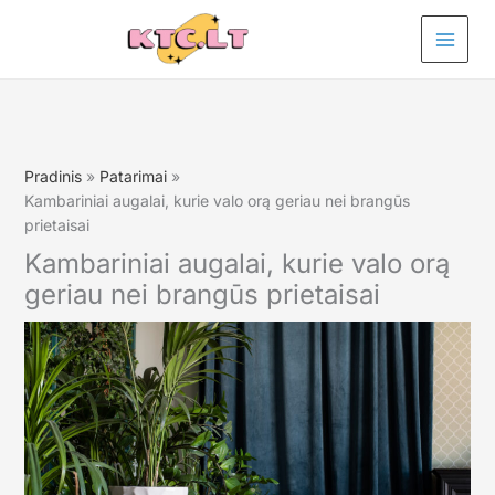
Pereiti
prie
turinio
Pradinis
Patarimai
Kambariniai augalai, kurie valo orą geriau nei brangūs
prietaisai
Kambariniai augalai, kurie valo orą
geriau nei brangūs prietaisai