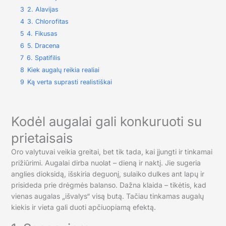
3
2. Alavijas
4
3. Chlorofitas
5
4. Fikusas
6
5. Dracena
7
6. Spatifilis
8
Kiek augalų reikia realiai
9
Ką verta suprasti realistiškai
Kodėl augalai gali konkuruoti su
prietaisais
Oro valytuvai veikia greitai, bet tik tada, kai įjungti ir tinkamai
prižiūrimi. Augalai dirba nuolat – dieną ir naktį. Jie sugeria
anglies dioksidą, išskiria deguonį, sulaiko dulkes ant lapų ir
prisideda prie drėgmės balanso. Dažna klaida – tikėtis, kad
vienas augalas „išvalys“ visą butą. Tačiau tinkamas augalų
kiekis ir vieta gali duoti apčiuopiamą efektą.