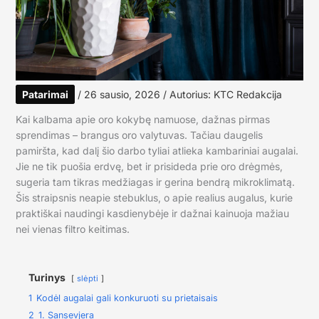
Patarimai
/
26 sausio, 2026
/ Autorius:
KTC Redakcija
Kai kalbama apie oro kokybę namuose, dažnas pirmas
sprendimas – brangus oro valytuvas. Tačiau daugelis
pamiršta, kad dalį šio darbo tyliai atlieka kambariniai augalai.
Jie ne tik puošia erdvę, bet ir prisideda prie oro drėgmės,
sugeria tam tikras medžiagas ir gerina bendrą mikroklimatą.
Šis straipsnis neapie stebuklus, o apie realius augalus, kurie
praktiškai naudingi kasdienybėje ir dažnai kainuoja mažiau
nei vienas filtro keitimas.
Turinys
slėpti
1
Kodėl augalai gali konkuruoti su prietaisais
2
1. Sansevjera