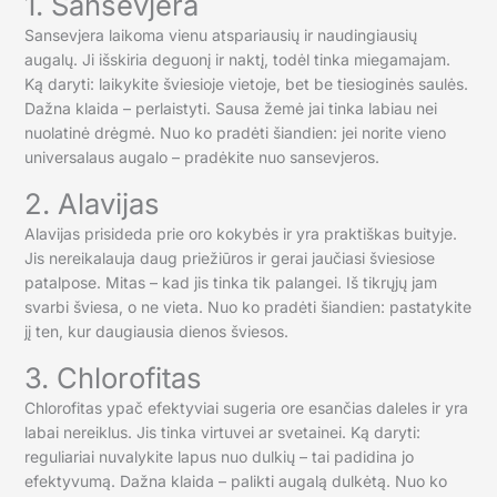
1. Sansevjera
Sansevjera laikoma vienu atspariausių ir naudingiausių
augalų. Ji išskiria deguonį ir naktį, todėl tinka miegamajam.
Ką daryti: laikykite šviesioje vietoje, bet be tiesioginės saulės.
Dažna klaida – perlaistyti. Sausa žemė jai tinka labiau nei
nuolatinė drėgmė. Nuo ko pradėti šiandien: jei norite vieno
universalaus augalo – pradėkite nuo sansevjeros.
2. Alavijas
Alavijas prisideda prie oro kokybės ir yra praktiškas buityje.
Jis nereikalauja daug priežiūros ir gerai jaučiasi šviesiose
patalpose. Mitas – kad jis tinka tik palangei. Iš tikrųjų jam
svarbi šviesa, o ne vieta. Nuo ko pradėti šiandien: pastatykite
jį ten, kur daugiausia dienos šviesos.
3. Chlorofitas
Chlorofitas ypač efektyviai sugeria ore esančias daleles ir yra
labai nereiklus. Jis tinka virtuvei ar svetainei. Ką daryti:
reguliariai nuvalykite lapus nuo dulkių – tai padidina jo
efektyvumą. Dažna klaida – palikti augalą dulkėtą. Nuo ko