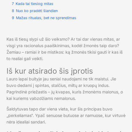
7
Kada tai tiesiog mitas
8
Nuo ko pradėti šiandien
9
Mažas ritualas, bet ne sprendimas
Kas iš tiesų slypi už šio veiksmo? Ar tai dar vienas mitas, ar
visgi yra racionalus paaiškinimas, kodėl žmonės taip daro?
Žemiau – ramiai ir be mistikos: ką žmonės tikisi gauti ir kas iš
to realiai gali veikti.
Iš kur atsirado šis įprotis
Lauro lapai buityje jau seniai naudojami ne tik maistui. Jie
buvo dedami į spintas, stalčius, miltų ar kruopų indus.
Pagrindinė priežastis – jų kvapas, kuris žmonėms malonus, o
kai kuriems vabzdžiams nemalonus.
Šaldytuvas tapo dar viena vieta, kur šis principas buvo
„perkeliamas“. Ypač senuose butuose ar namuose, kur virtuvė
nėra idealiai sandari.