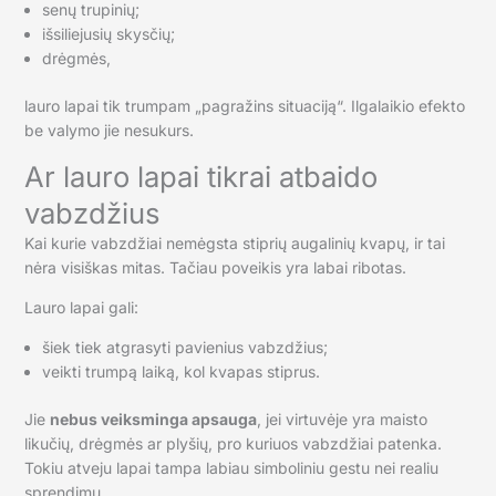
senų trupinių;
išsiliejusių skysčių;
drėgmės,
lauro lapai tik trumpam „pagražins situaciją“. Ilgalaikio efekto
be valymo jie nesukurs.
Ar lauro lapai tikrai atbaido
vabzdžius
Kai kurie vabzdžiai nemėgsta stiprių augalinių kvapų, ir tai
nėra visiškas mitas. Tačiau poveikis yra labai ribotas.
Lauro lapai gali:
šiek tiek atgrasyti pavienius vabzdžius;
veikti trumpą laiką, kol kvapas stiprus.
Jie
nebus veiksminga apsauga
, jei virtuvėje yra maisto
likučių, drėgmės ar plyšių, pro kuriuos vabzdžiai patenka.
Tokiu atveju lapai tampa labiau simboliniu gestu nei realiu
sprendimu.