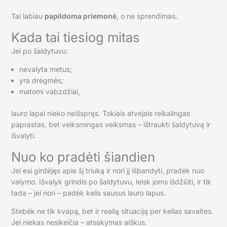
Tai labiau
papildoma priemonė
, o ne sprendimas.
Kada tai tiesiog mitas
Jei po šaldytuvu:
nevalyta metus;
yra drėgmės;
matomi vabzdžiai,
lauro lapai nieko neišspręs. Tokiais atvejais reikalingas
paprastas, bet veiksmingas veiksmas – ištraukti šaldytuvą ir
išvalyti.
Nuo ko pradėti šiandien
Jei esi girdėjęs apie šį triuką ir nori jį išbandyti, pradėk nuo
valymo. Išvalyk grindis po šaldytuvu, leisk joms išdžiūti, ir tik
tada – jei nori – padėk kelis sausus lauro lapus.
Stebėk ne tik kvapą, bet ir realią situaciją per kelias savaites.
Jei niekas nesikeičia – atsakymas aiškus.