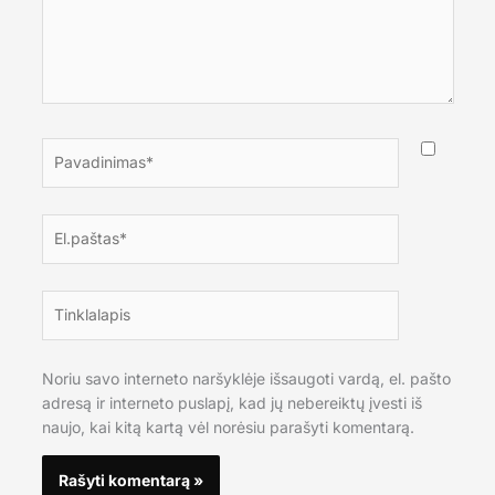
Pavadinimas*
El.paštas*
Tinklalapis
Noriu savo interneto naršyklėje išsaugoti vardą, el. pašto
adresą ir interneto puslapį, kad jų nebereiktų įvesti iš
naujo, kai kitą kartą vėl norėsiu parašyti komentarą.