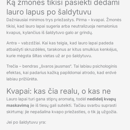
Ką žmonės tikisi pasiekti dėdami
lauro lapus po šaldytuvu
Dažniausiai minimos trys priežastys. Pirma – kvapai. Žmonės
tikisi, kad lauro lapai sugeria arba neutralizuoja nemalonius
kvapus, kylančius iš šaldytuvo galo ar grindų.
Antra – vabzdžiai. Kai kas teigia, kad lauro lapai padeda
atbaidyti skruzdėles, tarakonus ar kitus smulkius kenkėjus,
kurie mėgsta šiltas vietas už ar po šaldytuvu.
Trečia – bendras „švaros jausmas“. Tai labiau psichologinis
efektas, kai padarius kažką papildomai atrodo, kad erdvė
labiau prižiūrėta.
Kvapai: kas čia realu, o kas ne
Lauro lapai turi gana stiprų aromatą, todėl
nedidelį kvapų
maskavimą
jie iš tiesų gali suteikti. Tačiau svarbu suprasti
skirtumą: jie nepašalina kvapo priežasties, o tik ją užgožia.
Jei po šaldytuvu yra: