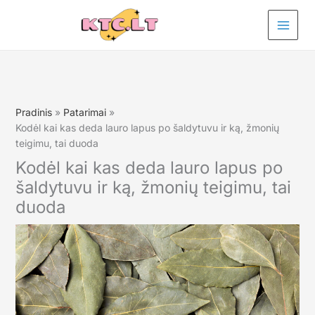
Pereiti
prie
turinio
Pradinis
Patarimai
Kodėl kai kas deda lauro lapus po šaldytuvu ir ką, žmonių
teigimu, tai duoda
Kodėl kai kas deda lauro lapus po
šaldytuvu ir ką, žmonių teigimu, tai
duoda