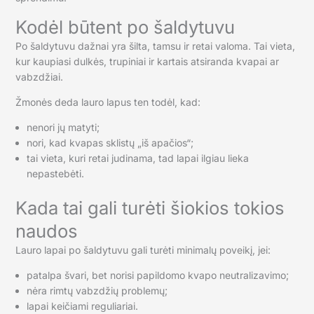
Kodėl būtent po šaldytuvu
Po šaldytuvu dažnai yra šilta, tamsu ir retai valoma. Tai vieta,
kur kaupiasi dulkės, trupiniai ir kartais atsiranda kvapai ar
vabzdžiai.
Žmonės deda lauro lapus ten todėl, kad:
nenori jų matyti;
nori, kad kvapas sklistų „iš apačios“;
tai vieta, kuri retai judinama, tad lapai ilgiau lieka
nepastebėti.
Kada tai gali turėti šiokios tokios
naudos
Lauro lapai po šaldytuvu gali turėti minimalų poveikį, jei:
patalpa švari, bet norisi papildomo kvapo neutralizavimo;
nėra rimtų vabzdžių problemų;
lapai keičiami reguliariai.