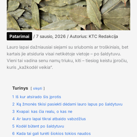
Patarimai
/
7 sausio, 2026
/ Autorius:
KTC Redakcija
Lauro lapai dažniausiai siejami su sriubomis ar troškiniais, bet
kartais jie atsiduria visai netikėtoje vietoje – po šaldytuvu.
Vieni tai vadina senu namų triuku, kiti – tiesiog keistu įpročiu,
kuris „kažkodėl veikia“.
Turinys
slėpti
1
Iš kur atsirado šis įprotis
2
Ką žmonės tikisi pasiekti dėdami lauro lapus po šaldytuvu
3
Kvapai: kas čia realu, o kas ne
4
Ar lauro lapai tikrai atbaido vabzdžius
5
Kodėl būtent po šaldytuvu
6
Kada tai gali turėti šiokios tokios naudos