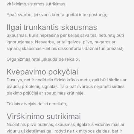
virškinimo sistemos sutrikimus.
Ypač svarbu, jei svoris krenta greitai ir be pastangų.
Ilgai trunkantis skausmas
Skausmas, kuris nepraeina per kelias savaites, neturėtų būti
ignoruojamas. Nesvarbu, ar tai galvos, pilvo, nugaros ar
sąnarių skausmas – lėtinis diskomfortas dažnai turi priežastį.
Organizmas retai „skauda be reikalo“.
Kvėpavimo pokyčiai
Dusulys, net ir nedidelio fizinio krūvio metu, gali būti širdies ar
plaučių problemų signalas. Taip pat svarbūs neįprasti širdies
plakimo pojūčiai ar spaudimas krūtinėje.
Tokiais atvejais delsti nereikėtų.
Virškinimo sutrikimai
Nuolatinis pilvo pūtimas, skausmas, ilgalaikis viduriavimas ar
vidurių užkietėjimas gali rodyti ne tik mitybos klaidas, bet ir