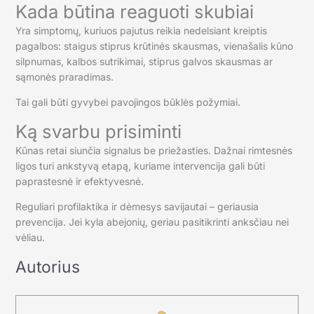
Kada būtina reaguoti skubiai
Yra simptomų, kuriuos pajutus reikia nedelsiant kreiptis
pagalbos: staigus stiprus krūtinės skausmas, vienašalis kūno
silpnumas, kalbos sutrikimai, stiprus galvos skausmas ar
sąmonės praradimas.
Tai gali būti gyvybei pavojingos būklės požymiai.
Ką svarbu prisiminti
Kūnas retai siunčia signalus be priežasties. Dažnai rimtesnės
ligos turi ankstyvą etapą, kuriame intervencija gali būti
paprastesnė ir efektyvesnė.
Reguliari profilaktika ir dėmesys savijautai – geriausia
prevencija. Jei kyla abejonių, geriau pasitikrinti anksčiau nei
vėliau.
Autorius