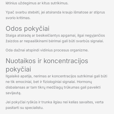
lėtinius uždegimus ar kitus sutrikimus.
Ypač svarbu stebėti, jei atsiranda kraujo išmatose ar stiprus
svorio kritimas.
Odos pokyčiai
Staiga atsiradę ar besikeičiantys apgamai, ilgai negyjančios
žaizdos ar nepaaiškinami bėrimai gali būti svarbūs signalai.
Oda dažnai atspindi vidinius procesus organizme.
Nuotaikos ir koncentracijos
pokyčiai
Ilgalaikė apatija, nerimas ar koncentracijos sutrikimai gali būti
ne tik emociniai, bet ir fiziologiniai signalai. Hormonų
disbalansas ar tam tikrų medžiagų trūkumas gali paveikti
savijautą.
Jei pokyčiai ryškūs ir trunka ilgiau nei kelias savaites, verta
pasitarti su specialistu.