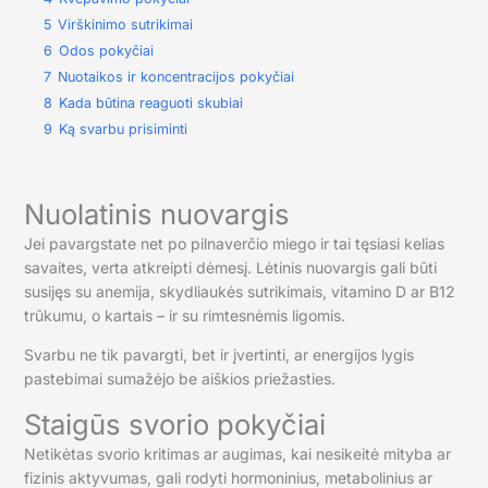
5
Virškinimo sutrikimai
6
Odos pokyčiai
7
Nuotaikos ir koncentracijos pokyčiai
8
Kada būtina reaguoti skubiai
9
Ką svarbu prisiminti
Nuolatinis nuovargis
Jei pavargstate net po pilnaverčio miego ir tai tęsiasi kelias
savaites, verta atkreipti dėmesį. Lėtinis nuovargis gali būti
susijęs su anemija, skydliaukės sutrikimais, vitamino D ar B12
trūkumu, o kartais – ir su rimtesnėmis ligomis.
Svarbu ne tik pavargti, bet ir įvertinti, ar energijos lygis
pastebimai sumažėjo be aiškios priežasties.
Staigūs svorio pokyčiai
Netikėtas svorio kritimas ar augimas, kai nesikeitė mityba ar
fizinis aktyvumas, gali rodyti hormoninius, metabolinius ar