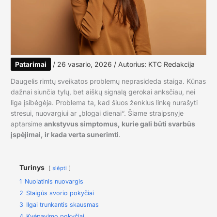
Patarimai
/
26 vasario, 2026
/ Autorius:
KTC Redakcija
Daugelis rimtų sveikatos problemų neprasideda staiga. Kūnas
dažnai siunčia tylų, bet aiškų signalą gerokai anksčiau, nei
liga įsibėgėja. Problema ta, kad šiuos ženklus linkę nurašyti
stresui, nuovargiui ar „blogai dienai“. Šiame straipsnyje
aptarsime
ankstyvus simptomus, kurie gali būti svarbūs
įspėjimai, ir kada verta sunerimti
.
Turinys
slėpti
1
Nuolatinis nuovargis
2
Staigūs svorio pokyčiai
3
Ilgai trunkantis skausmas
4
Kvėpavimo pokyčiai