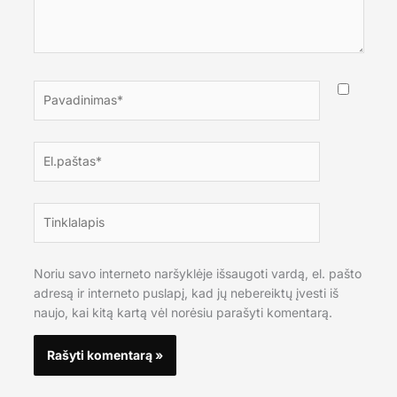
Pavadinimas*
El.paštas*
Tinklalapis
Noriu savo interneto naršyklėje išsaugoti vardą, el. pašto
adresą ir interneto puslapį, kad jų nebereiktų įvesti iš
naujo, kai kitą kartą vėl norėsiu parašyti komentarą.