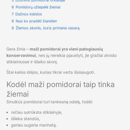
5
Džiovinti pomidorai orkaitėje
6
Pomidorų užtepėlė žiemai
7
Dažnos klaidos
8
Nuo ko pradėti šiandien
9
Žiemos skonis, kuris primena vasarą
Gera žinia –
maži pomidorai yra vieni patogiausių
konservavimui
, nes jų nereikia pjaustyti, jie gražiai atrodo
stiklainiuose ir išlaiko skonį.
Štai kelios idėjos, kurias tikrai verta išsisaugoti.
Kodėl maži pomidorai taip tinka
žiemai
Smulkūs pomidorai turi tankesnę odelę, todėl:
rečiau sutrūksta stiklainyje,
išlieka standūs,
geriau sugeria marinatą.