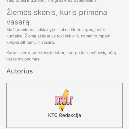
Taip turėsi ir užkandį, ir ingredientą patiekalams.
Žiemos skonis, kuris primena
vasarą
Maži pomidorai stiklainyje – tai ne tik atsargos, bet ir
nuotaika. Žiemą atsidarius tokį stiklainį, namai trumpam
kvepia šiltnamiu ir vasara.
Kartais verta pasistengti dabar, kad po kelių mėnesių būtų
tikras malonumas.
Autorius
KTC Redakcija