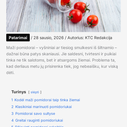
Patarimai
/
28 sausio, 2026
/ Autorius:
KTC Redakcija
Maži pomidorai – vyšniniai ar tiesiog smulkesni iš šiltnamio –
dažnai būna patys skaniausi. Jie saldesni, tvirtesni ir puikiai
tinka ne tik salotoms, bet ir atsargoms žiemai. Problema ta,
kad derliaus metu jų prisirenka tiek, jog nebeaišku, kur viską
dėti.
Turinys
slėpti
1
Kodėl maži pomidorai taip tinka žiemai
2
Klasikiniai marinuoti pomidoriukai
3
Pomidorai savo sultyse
4
Greitai rauginti pomidoriukai