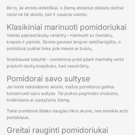
Be to, jie atrodo estetiškai, o žiemą atidarius stiklainį dažnai
norisi ne tik skonio, bet ir vasaros vaizdo.
Klasikiniai marinuoti pomidoriukai
Vienas paprasčiausių variantų – marinuoti su česnaku,
krapais ir pipirais. Skonis gaunasi lengvai saldžiarūgštis, o
pomidorai puikiai tinka prie mėsos ar bulvių.
Svarbiausia taisyklė – pomidorus prieš pilant marinatą verta
pradurti dantų krapštuku, kad nesutrūktų.
Pomidorai savo sultyse
Jei norisi natūralesnio skonio, mažus pomidorus galima
konservuoti savo sultyse. Tai puikus pagrindas sriuboms,
troškiniams ar padažams žiemą.
Tokie pomidorai išlaiko daugiau tikro skonio, nes nereikia acto
pertekliaus.
Greitai rauginti pomidoriukai