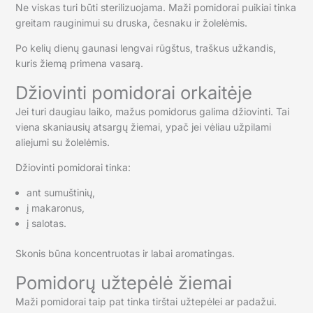
Ne viskas turi būti sterilizuojama. Maži pomidorai puikiai tinka
greitam rauginimui su druska, česnaku ir žolelėmis.
Po kelių dienų gaunasi lengvai rūgštus, traškus užkandis,
kuris žiemą primena vasarą.
Džiovinti pomidorai orkaitėje
Jei turi daugiau laiko, mažus pomidorus galima džiovinti. Tai
viena skaniausių atsargų žiemai, ypač jei vėliau užpilami
aliejumi su žolelėmis.
Džiovinti pomidorai tinka:
ant sumuštinių,
į makaronus,
į salotas.
Skonis būna koncentruotas ir labai aromatingas.
Pomidorų užtepėlė žiemai
Maži pomidorai taip pat tinka tirštai užtepėlei ar padažui.