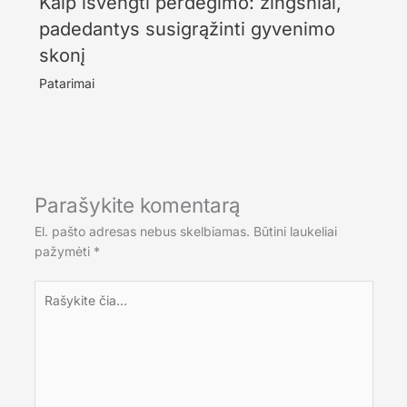
Kaip išvengti perdegimo: žingsniai,
padedantys susigrąžinti gyvenimo
skonį
Patarimai
Parašykite komentarą
El. pašto adresas nebus skelbiamas.
Būtini laukeliai
pažymėti
*
Rašykite
čia...