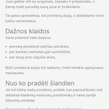
Juos galima virti su svogūnais, česnaku ir prieskoniais, o
žiemą turėti paruoštą bazę picai ar troškiniams.
Tai geras sprendimas, kai pomidorų daug, o stiklainiams norisi
kažko universalaus.
Dažnos klaidos
Verta prisiminti kelis dalykus:
pernokę pomidorai dažniau sutrūksta,
per karštas marinatas gali suminkštinti,
per daug acto užgožia skonį.
Maži pomidorai patys turi saldumo, todėl nereikia agresyvaus
marinavimo.
Nuo ko pradėti šiandien
Jei turi kibirą mažų pomidorų, pradėk nuo paprasčiausio: keli
stiklainiai klasikinių marinuotų pomidoriukų ir viena partija
džiovintų orkaitėje.