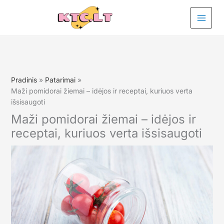
Pereiti
prie
turinio
Pradinis
Patarimai
Maži pomidorai žiemai – idėjos ir receptai, kuriuos verta
išsisaugoti
Maži pomidorai žiemai – idėjos ir
receptai, kuriuos verta išsisaugoti