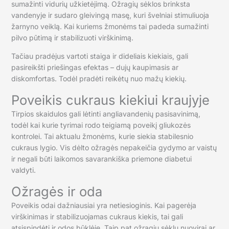
sumažinti vidurių užkietėjimą. Ožragių sėklos brinksta
vandenyje ir sudaro gleivingą masę, kuri švelniai stimuliuoja
žarnyno veiklą. Kai kuriems žmonėms tai padeda sumažinti
pilvo pūtimą ir stabilizuoti virškinimą.
Tačiau pradėjus vartoti staiga ir dideliais kiekiais, gali
pasireikšti priešingas efektas – dujų kaupimasis ar
diskomfortas. Todėl pradėti reikėtų nuo mažų kiekių.
Poveikis cukraus kiekiui kraujyje
Tirpios skaidulos gali lėtinti angliavandenių pasisavinimą,
todėl kai kurie tyrimai rodo teigiamą poveikį gliukozės
kontrolei. Tai aktualu žmonėms, kurie siekia stabilesnio
cukraus lygio. Vis dėlto ožragės nepakeičia gydymo ar vaistų
ir negali būti laikomos savarankiška priemone diabetui
valdyti.
Ožragės ir oda
Poveikis odai dažniausiai yra netiesioginis. Kai pagerėja
virškinimas ir stabilizuojamas cukraus kiekis, tai gali
atsispindėti ir odos būklėje. Taip pat ožragių sėklų nuovirai ar