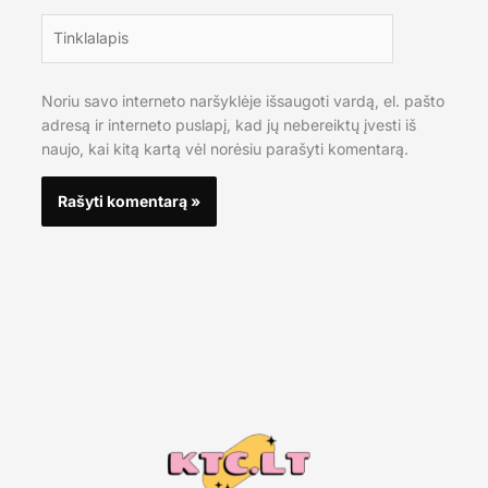
Tinklalapis
Noriu savo interneto naršyklėje išsaugoti vardą, el. pašto
adresą ir interneto puslapį, kad jų nebereiktų įvesti iš
naujo, kai kitą kartą vėl norėsiu parašyti komentarą.