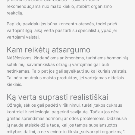
rekomenduojama nuo mažo kiekio, stebint organizmo
reakciją.
Papildų pavidalu jos būna koncentruotesnės, todėl prieš
vartojant ilgą laiką verta pasitarti su specialistu, ypač jei
vartojami vaistai.
Kam reikėtų atsargumo
Nėščiosioms, žindančioms ar žmonėms, turintiems hormoninių
sutrikimų, savarankiškas ožragių vartojimas gali būti
netinkamas. Taip pat jos gali sąveikauti su kai kuriais vaistais.
Tai nėra neutralus maisto produktas, jei vartojamas dideliais
kiekiais.
Ką verta suprasti realistiškai
Ožragių sėklos gali padėti virškinimui, turėti įtakos cukraus
kontrolei ir netiesiogiai pagerinti savijautą. Tačiau jos nėra
greitas sprendimas hormonų ar odos problemoms. Didžiausia
jų nauda atsiskleidžia tada, kai jos tampa subalansuotos
mitybos dalimi, o ne vieninteliu tikslu „sutvarkyti organizmą“.