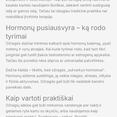
kaukės kartais naudojami išoriškai, siekiant raminti sudirgusią
odą ar galvos odą. Tačiau tai daugiau tradicinė praktika nei
moksliškai įtvirtinta terapija.
Hormonų pusiausvyra – ką rodo
tyrimai
Ožragės dažnai minimos kalbant apie hormonų balansą, ypač
moterų ir vyrų atvejais. Kai kurie tyrimai rodo, kad tam tikri
junginiai gali turėti įtakos testosterono ar estrogenų apykaitai.
Tačiau šis poveikis nėra stiprus ar universaliai patvirtintas.
Dažna klaida – tikėtis, kad ožragės „sutvarkys hormonus“.
Hormonų sistema sudėtinga, ją veikia miegas, stresas, mityba
ir fizinis aktyvumas. Ožragės gali būti tik nedidelė bendro
paveikslo dalis.
Kaip vartoti praktiškai
Ožragių sėklos gali būti mirkomos vandenyje per naktį ir
geriamos ryte kartu su skysčiu, arba naudojamos kaip
prieskonis maistui. Svarbiausia – saikas. Pradėti