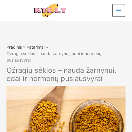
Pereiti
prie
turinio
Pradinis
Patarimai
Ožragių sėklos – nauda žarnynui, odai ir hormonų
pusiausvyrai
Ožragių sėklos – nauda žarnynui,
odai ir hormonų pusiausvyrai