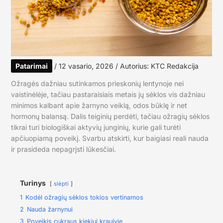
Patarimai
/
12 vasario, 2026
/ Autorius:
KTC Redakcija
Ožragės dažniau sutinkamos prieskonių lentynoje nei
vaistinėlėje, tačiau pastaraisiais metais jų sėklos vis dažniau
minimos kalbant apie žarnyno veiklą, odos būklę ir net
hormonų balansą. Dalis teiginių perdėti, tačiau ožragių sėklos
tikrai turi biologiškai aktyvių junginių, kurie gali turėti
apčiuopiamą poveikį. Svarbu atskirti, kur baigiasi reali nauda
ir prasideda nepagrįsti lūkesčiai.
Turinys
slėpti
1
Kodėl ožragių sėklos tokios vertinamos
2
Nauda žarnynui
3
Poveikis cukraus kiekiui kraujyje