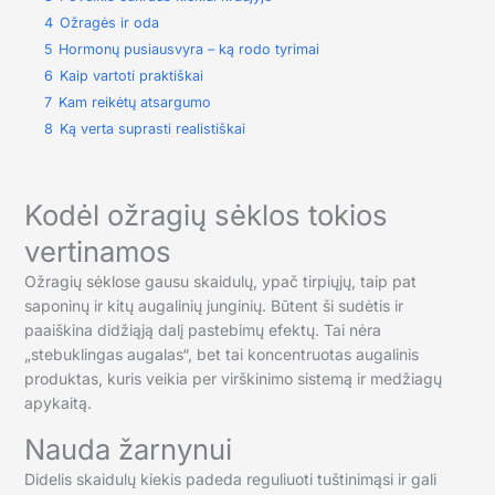
4
Ožragės ir oda
5
Hormonų pusiausvyra – ką rodo tyrimai
6
Kaip vartoti praktiškai
7
Kam reikėtų atsargumo
8
Ką verta suprasti realistiškai
Kodėl ožragių sėklos tokios
vertinamos
Ožragių sėklose gausu skaidulų, ypač tirpiųjų, taip pat
saponinų ir kitų augalinių junginių. Būtent ši sudėtis ir
paaiškina didžiąją dalį pastebimų efektų. Tai nėra
„stebuklingas augalas“, bet tai koncentruotas augalinis
produktas, kuris veikia per virškinimo sistemą ir medžiagų
apykaitą.
Nauda žarnynui
Didelis skaidulų kiekis padeda reguliuoti tuštinimąsi ir gali