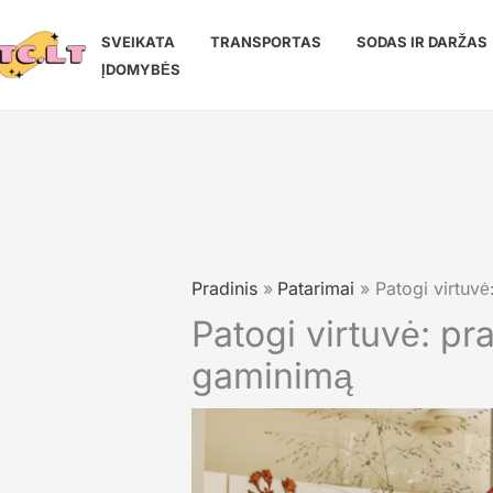
Pereiti
prie
SVEIKATA
TRANSPORTAS
SODAS IR DARŽAS
turinio
ĮDOMYBĖS
Pradinis
Patarimai
Patogi virtuvė
Patogi virtuvė: pr
gaminimą