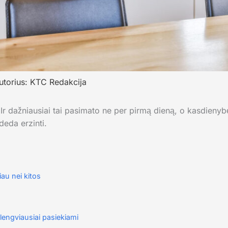
utorius:
KTC Redakcija
. Ir dažniausiai tai pasimato ne per pirmą dieną, o kasdienybė
eda erzinti.
iau nei kitos
lengviausiai pasiekiami