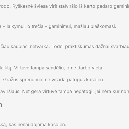
trodo. Ryškesnė šviesa virš stalviršio iš karto padaro gamin
ta – laikymui, o trečia – gaminimui, mažiau blaškomasi.
eičiau kaupiasi netvarka. Todėl praktiškumas dažnai svarbia
aiktų. Virtuvė tampa sandėliu, o ne darbo vieta.
zdą. Gražūs sprendimai ne visada patogūs kasdien.
viršiaus. Net gera virtuvė tampa nepatogi, jei nėra kur norm
n
viską, kas nenaudojama kasdien.