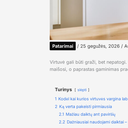
Patarimai
/
25 gegužės, 2026
/ A
Virtuvė gali būti graži, bet nepatogi
maišosi, o paprastas gaminimas prad
Turinys
slėpti
1
Kodėl kai kurios virtuvės vargina lab
2
Ką verta pakeisti pirmiausia
2.1
Mažiau daiktų ant paviršių
2.2
Dažniausiai naudojami daiktai – 