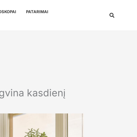
OSKOPAI
PATARIMAI
Paieška
ngvina kasdienį