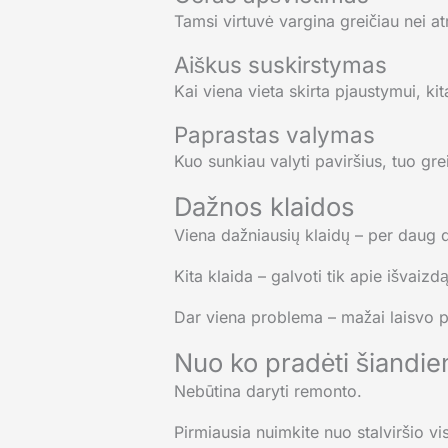
Tamsi virtuvė vargina greičiau nei a
Aiškus suskirstymas
Kai viena vieta skirta pjaustymui, ki
Paprastas valymas
Kuo sunkiau valyti paviršius, tuo gr
Dažnos klaidos
Viena dažniausių klaidų – per daug d
Kita klaida – galvoti tik apie išvai
Dar viena problema – mažai laisvo pa
Nuo ko pradėti šiandie
Nebūtina daryti remonto.
Pirmiausia nuimkite nuo stalviršio 