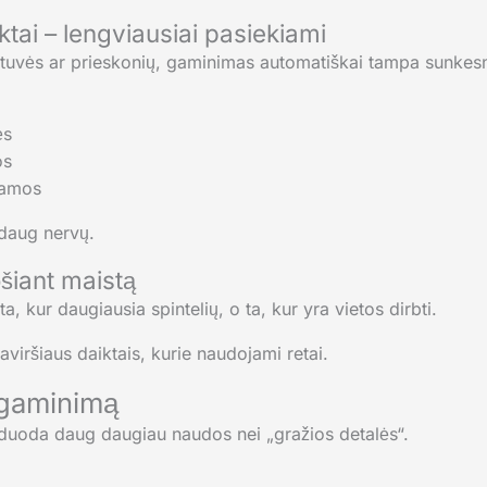
tai – lengviausiai pasiekiami
eptuvės ar prieskonių, gaminimas automatiškai tampa sunkesn
ės
os
iamos
daug nervų.
šiant maistą
a, kur daugiausia spintelių, o ta, kur yra vietos dirbti.
viršiaus daiktais, kurie naudojami retai.
 gaminimą
e duoda daug daugiau naudos nei „gražios detalės“.