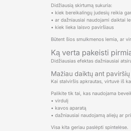
Didžiausią skirtumą sukuria:
• kiek bereikalingų judesių reikia g
• ar dažniausiai naudojami daiktai l
• kiek lieka laisvo paviršiaus
Būtent šios smulkmenos lemia, ar vir
Ką verta pakeisti pirmi
Didžiausias efektas dažniausiai atsi
Mažiau daiktų ant paviršių
Kai stalviršis apkrautas, virtuvė iš
Palikite tik tai, kas naudojama bevei
• virdulį
• kavos aparatą
• dažniausiai naudojamą aliejų ar pr
Visa kita geriau paslėpti spintelėse.