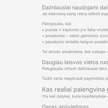
Dažniausiai naudojami daik
Jei kiekvieną kartą reikia ieškoti k
Patogiausia, kai:
• puodai ir keptuvės yra šalia virykl
• prieskoniai – netoli gaminimo zon
• pjaustymo lentelės lengvai pasiek
Tai atrodo smulkmena, bet sutaupo 
Daugiau laisvos vietos ruo
Patogiausia virtuvė dažniausiai nėra t
Todėl verta neapkrauti pagrindinio pa
Kas realiai palengvina
Yra keli dalykai, kurie kasdienybėj
Geras apšvietimas