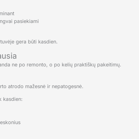
aminant
engvai pasiekiami
tuvėje gera būti kasdien.
ausia
randa ne po remonto, o po kelių praktiškų pakeitimų.
 karto atrodo mažesnė ir nepatogesnė.
k kasdien:
ieskonius