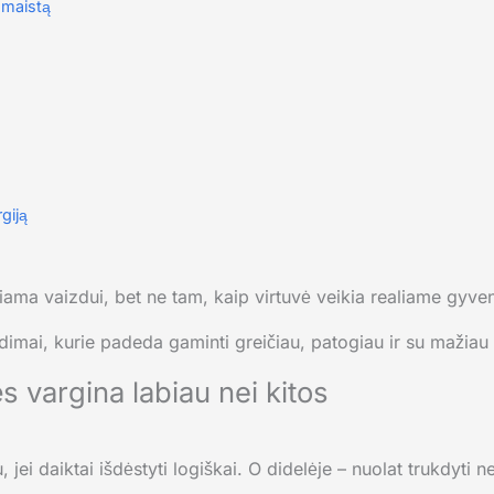
 maistą
giją
ama vaizdui, bet ne tam, kaip virtuvė veikia realiame gyve
dimai, kurie padeda gaminti greičiau, patogiau ir su mažiau
ės vargina labiau nei kitos
, jei daiktai išdėstyti logiškai. O didelėje – nuolat trukdyti