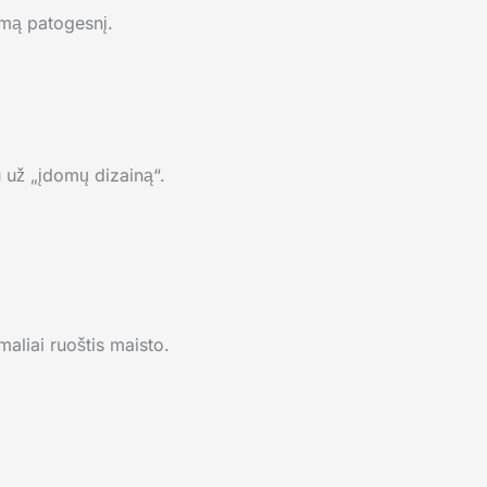
imą patogesnį.
u už „įdomų dizainą“.
aliai ruoštis maisto.