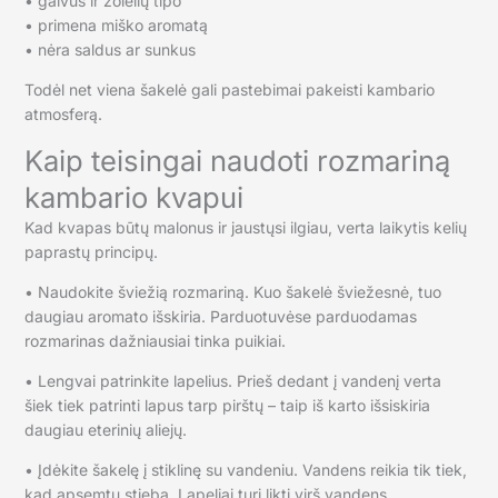
• gaivus ir žolelių tipo
• primena miško aromatą
• nėra saldus ar sunkus
Todėl net viena šakelė gali pastebimai pakeisti kambario
atmosferą.
Kaip teisingai naudoti rozmariną
kambario kvapui
Kad kvapas būtų malonus ir jaustųsi ilgiau, verta laikytis kelių
paprastų principų.
• Naudokite šviežią rozmariną. Kuo šakelė šviežesnė, tuo
daugiau aromato išskiria. Parduotuvėse parduodamas
rozmarinas dažniausiai tinka puikiai.
• Lengvai patrinkite lapelius. Prieš dedant į vandenį verta
šiek tiek patrinti lapus tarp pirštų – taip iš karto išsiskiria
daugiau eterinių aliejų.
• Įdėkite šakelę į stiklinę su vandeniu. Vandens reikia tik tiek,
kad apsemtų stiebą. Lapeliai turi likti virš vandens.