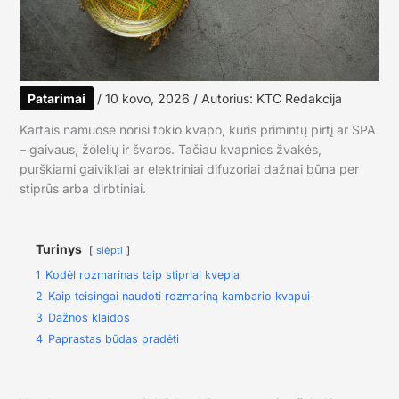
Patarimai
/
10 kovo, 2026
/ Autorius:
KTC Redakcija
Kartais namuose norisi tokio kvapo, kuris primintų pirtį ar SPA
– gaivaus, žolelių ir švaros. Tačiau kvapnios žvakės,
purškiami gaivikliai ar elektriniai difuzoriai dažnai būna per
stiprūs arba dirbtiniai.
Turinys
slėpti
1
Kodėl rozmarinas taip stipriai kvepia
2
Kaip teisingai naudoti rozmariną kambario kvapui
3
Dažnos klaidos
4
Paprastas būdas pradėti