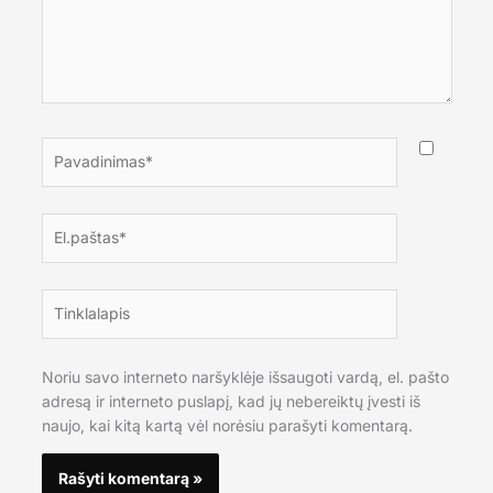
Pavadinimas*
El.paštas*
Tinklalapis
Noriu savo interneto naršyklėje išsaugoti vardą, el. pašto
adresą ir interneto puslapį, kad jų nebereiktų įvesti iš
naujo, kai kitą kartą vėl norėsiu parašyti komentarą.