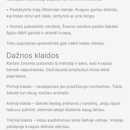
• Pastatykite indą šiltesnėje vietoje. Kvapas geriau sklinda,
kai indas stovi ant stalo, lentynos ar prie lango.
• Kartais pakeiskite vandenį. Švarus vanduo padės šakelei
ilgiau išlikti gaiviai ir skleisti kvapą.
Toks paprastas sprendimas gali veikti kelias dienas.
Dažnos klaidos
Kartais žmonės pabando šį metodą ir sako, kad kvapas
beveik nejaučiamas. Dažniausiai priežastys būna labai
paprastos.
Pirmoji klaida – naudojamas jau pradžiūvęs rozmarinas. Tokia
šakelė turi daug mažiau aromato.
Antroji klaida – šakelė tiesiog įmetama į vandenį. Jeigu lapai
nebuvo patrinti, eteriniai aliejai išsiskiria daug lėčiau.
Trečioji klaida – indas pastatomas labai šaltoje vietoje. Vėsioje
patalpoje kvapas sklinda silpniau.