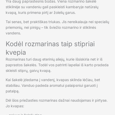
Yra daug paprastesnis būdas. Viena rozmarino šakelė
stiklinėje su vandeniu gali paskleisti kambaryje natūralų
kvapą, kuris primena pirtį ar žolelių garus.
Tai senas, bet praktiškas triukas. Jis nereikalauja nei specialių
priemonių, nei pinigų – tik šviežio rozmarino ir stiklinės
vandens.
Kodėl rozmarinas taip stipriai
kvepia
Rozmarinas turi daug eterinių aliejų, kurie išsiskiria net ir iš
paprastos šakelės. Todėl vos patrinti lapeliai iš karto pradeda
skleisti stiprų, gaivų kvapą.
Kai šakelė įdedama į vandenį, kvapas sklinda lėčiau, bet
stabiliau. Vanduo padeda aromatui palaipsniui garuoti į
patalpą.
Dėl šios priežasties rozmarinas dažnai naudojamas ir pirtyse.
Jo kvapas: