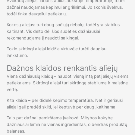
Avokadų aliejus: labai stabilus aukštoje temperatūroje, todėl
dažnai naudojamas kepimui ar grilinimui. Jo skonis švelnus,
todėl tinka daugeliui patiekalų.
Kokosų aliejus: turi daug sočiųjų riebalų, todėl yra stabilus
kaitinant. Vis dėlto dėl šios sudėties dažniausiai
rekomenduojama jį naudoti saikingai.
Tokie skirtingi aliejai leidžia virtuvėje turėti daugiau
lankstumo.
Dažnos klaidos renkantis aliejų
Viena dažniausių klaidų – naudoti vieną ir tą patį aliejų visiems
patiekalams. Skirtingi aliejai turi skirtingą stabilumą ir maistinę
vertę.
Kita klaida – per didelė kepimo temperatūra. Net ir geriausi
aliejai gali pradėti skilti, jei keptuvė per daug įkaitinama.
Taip pat dažnai pamirštama įvairovė. Mitybos kokybę
dažniausiai lemia ne vienas ingredientas, o bendras produktų
balansas.