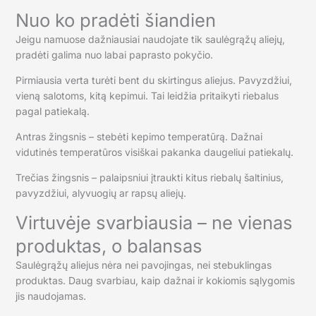
Nuo ko pradėti šiandien
Jeigu namuose dažniausiai naudojate tik saulėgrąžų aliejų,
pradėti galima nuo labai paprasto pokyčio.
Pirmiausia verta turėti bent du skirtingus aliejus. Pavyzdžiui,
vieną salotoms, kitą kepimui. Tai leidžia pritaikyti riebalus
pagal patiekalą.
Antras žingsnis – stebėti kepimo temperatūrą. Dažnai
vidutinės temperatūros visiškai pakanka daugeliui patiekalų.
Trečias žingsnis – palaipsniui įtraukti kitus riebalų šaltinius,
pavyzdžiui, alyvuogių ar rapsų aliejų.
Virtuvėje svarbiausia – ne vienas
produktas, o balansas
Saulėgrąžų aliejus nėra nei pavojingas, nei stebuklingas
produktas. Daug svarbiau, kaip dažnai ir kokiomis sąlygomis
jis naudojamas.