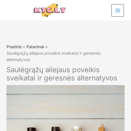
Pereiti
prie
turinio
Pradinis
Patarimai
Saulėgrąžų aliejaus poveikis sveikatai ir geresnės
alternatyvos
Saulėgrąžų aliejaus poveikis
sveikatai ir geresnės alternatyvos