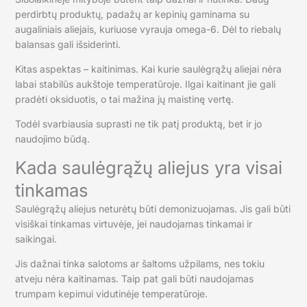
perdirbtų produktų, padažų ar kepinių gaminama su
augaliniais aliejais, kuriuose vyrauja omega-6. Dėl to riebalų
balansas gali išsiderinti.
Kitas aspektas – kaitinimas. Kai kurie saulėgrąžų aliejai nėra
labai stabilūs aukštoje temperatūroje. Ilgai kaitinant jie gali
pradėti oksiduotis, o tai mažina jų maistinę vertę.
Todėl svarbiausia suprasti ne tik patį produktą, bet ir jo
naudojimo būdą.
Kada saulėgrąžų aliejus yra visai
tinkamas
Saulėgrąžų aliejus neturėtų būti demonizuojamas. Jis gali būti
visiškai tinkamas virtuvėje, jei naudojamas tinkamai ir
saikingai.
Jis dažnai tinka salotoms ar šaltoms užpilams, nes tokiu
atveju nėra kaitinamas. Taip pat gali būti naudojamas
trumpam kepimui vidutinėje temperatūroje.