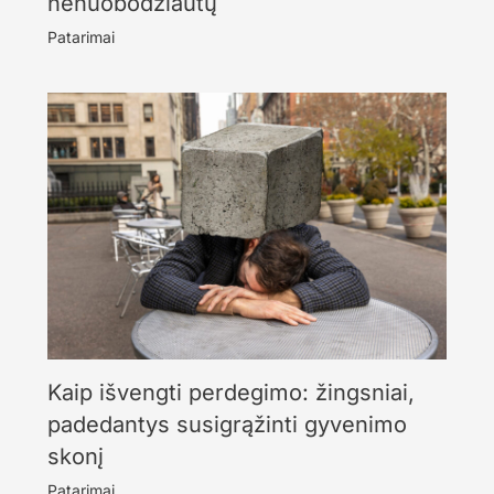
nenuobodžiautų
Patarimai
Kaip išvengti perdegimo: žingsniai,
padedantys susigrąžinti gyvenimo
skonį
Patarimai