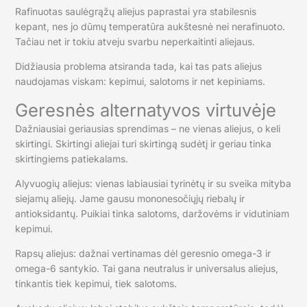
Rafinuotas saulėgrąžų aliejus paprastai yra stabilesnis
kepant, nes jo dūmų temperatūra aukštesnė nei nerafinuoto.
Tačiau net ir tokiu atveju svarbu neperkaitinti aliejaus.
Didžiausia problema atsiranda tada, kai tas pats aliejus
naudojamas viskam: kepimui, salotoms ir net kepiniams.
Geresnės alternatyvos virtuvėje
Dažniausiai geriausias sprendimas – ne vienas aliejus, o keli
skirtingi. Skirtingi aliejai turi skirtingą sudėtį ir geriau tinka
skirtingiems patiekalams.
Alyvuogių aliejus: vienas labiausiai tyrinėtų ir su sveika mityba
siejamų aliejų. Jame gausu mononesočiųjų riebalų ir
antioksidantų. Puikiai tinka salotoms, daržovėms ir vidutiniam
kepimui.
Rapsų aliejus: dažnai vertinamas dėl geresnio omega-3 ir
omega-6 santykio. Tai gana neutralus ir universalus aliejus,
tinkantis tiek kepimui, tiek salotoms.