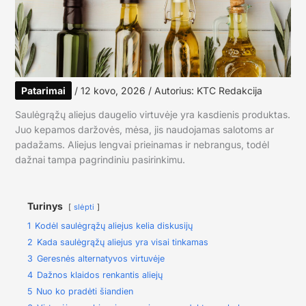
Patarimai
/
12 kovo, 2026
/ Autorius:
KTC Redakcija
Saulėgrąžų aliejus daugelio virtuvėje yra kasdienis produktas.
Juo kepamos daržovės, mėsa, jis naudojamas salotoms ar
padažams. Aliejus lengvai prieinamas ir nebrangus, todėl
dažnai tampa pagrindiniu pasirinkimu.
Turinys
slėpti
1
Kodėl saulėgrąžų aliejus kelia diskusijų
2
Kada saulėgrąžų aliejus yra visai tinkamas
3
Geresnės alternatyvos virtuvėje
4
Dažnos klaidos renkantis aliejų
5
Nuo ko pradėti šiandien