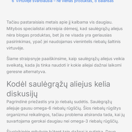
6
Virtuvėje svarbiausia – ne vienas produktas, o balansas
Tačiau pastaraisiais metais apie jį kalbama vis daugiau.
Mitybos specialistai atkreipia dėmesį, kad saulėgrąžų aliejus
nėra blogas produktas, bet jis ne visada yra geriausias
pasirinkimas, ypač jei naudojamas vienintelis riebalų šaltinis
virtuvėje.
Šiame straipsnyje paaiškinsime, kaip saulėgrąžų aliejus veikia
sveikatą, kada jis tinka naudoti ir kokie aliejai dažnai laikomi
geresne alternatyva.
Kodėl saulėgrąžų aliejus kelia
diskusijų
Pagrindinė priežastis yra jo riebalų sudėtis. Saulėgrąžų
aliejuje gausu omega-6 riebalų rūgščių. Šios riebalų rūgštys
organizmui reikalingos, tačiau problema atsiranda tada, kai jų
suvartojama gerokai daugiau nei omega-3 riebalų rūgščių.
Šiuolaikinėje mityboje būtent taip dažnai ir nutinka. Daug