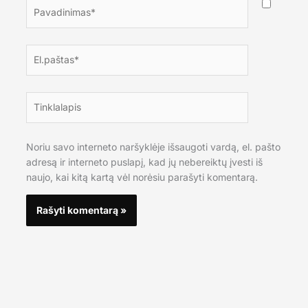
Pavadinimas*
El.paštas*
Tinklalapis
Noriu savo interneto naršyklėje išsaugoti vardą, el. pašto
adresą ir interneto puslapį, kad jų nebereiktų įvesti iš
naujo, kai kitą kartą vėl norėsiu parašyti komentarą.